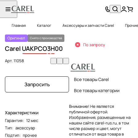
Главная
Каталог
Аксессуары и запчасти Carel
Прочие
Оригинал
Снято с производства
По запросу
Carel
UAKPCO
3
H
00
Арт.
11058
Все товары Carel
Запросить
Все товары категории
Внимание! Не является
публичной офертой.
Характеристики
Изображения, размещенные на
Гарантия
:
12 мес
нашем сайте carel-rus.ru, в том
Тип
:
аксессуар
числе размер и цвет, могут
отличаться от вида товара в
Подтип
:
прочее