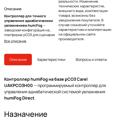
реальности. Изменение
технических характеристик,
Описание
внешнего вида, комплектации
товара, возможны без
Контроллер для точного
уведомления покупателя. В
управления адиабатическим
случае сомнений уточняйте
увлажнением humiFog
—
характеристики и комплектацию
заводская конфигурация на
на официальном сайте
платформе pCO3 для сценария
производителя.
Master Single Zone. Такая
Все описание
преднастройка упрощает ввод в
эксплуатацию, снижает риск
ошибок и обеспечивает
стабильную работу установки.
Описание
Характеристики
Вопросы и ответы
По сравнению с вариантами,
рассчитанными на крупные
насосные станции и более
новое поколение контроллеров,
Контроллер humiFog на базе pCO3 Carel
данная модификация
UAKPCO3H00
— программируемый контроллер для
ориентирована именно на
одиночную зону, поэтому не
управления адиабатической системой увлажнения
требует сложности и
humiFog Direct
.
избыточных функций, оставаясь
надежной и удобной в сервисе.
Назначение