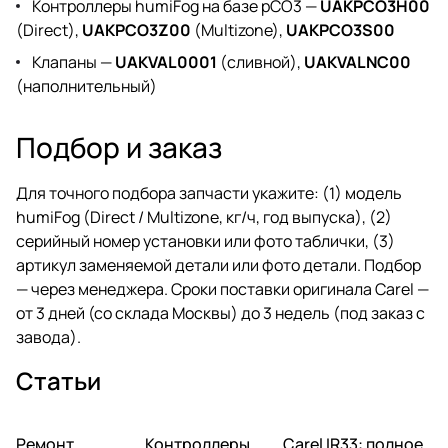
Контроллеры humiFog на базе pCO3 —
UAKPCO3H00
(Direct),
UAKPCO3Z00
(Multizone),
UAKPCO3S00
Клапаны —
UAKVAL0001
(сливной),
UAKVALNC00
(наполнительный)
Подбор и заказ
Для точного подбора запчасти укажите: (1) модель
humiFog (Direct / Multizone, кг/ч, год выпуска), (2)
серийный номер установки или фото таблички, (3)
артикул заменяемой детали или фото детали. Подбор
— через
менеджера
. Сроки поставки оригинала Carel —
от 3 дней (со склада Москвы) до 3 недель (под заказ с
завода).
Статьи
Ремонт
Автоматика и
Контроллеры
Автоматика и
Carel IR33: полное
Автоматика и