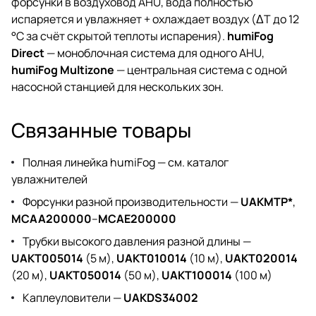
форсунки в воздуховод AHU, вода полностью
испаряется и увлажняет + охлаждает воздух (ΔT до 12
°C за счёт скрытой теплоты испарения).
humiFog
Direct
— моноблочная система для одного AHU,
humiFog Multizone
— центральная система с одной
насосной станцией для нескольких зон.
Связанные товары
Полная линейка humiFog —
см. каталог
увлажнителей
Форсунки разной производительности —
UAKMTP*
,
MCAA200000
–
MCAE200000
Трубки высокого давления разной длины —
UAKT005014
(5 м),
UAKT010014
(10 м),
UAKT020014
(20 м),
UAKT050014
(50 м),
UAKT100014
(100 м)
Каплеуловители —
UAKDS34002