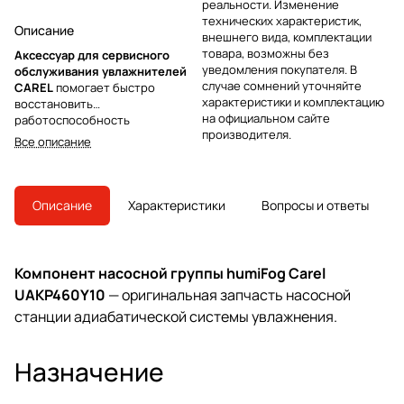
реальности. Изменение
технических характеристик,
Описание
внешнего вида, комплектации
товара, возможны без
Аксессуар для сервисного
уведомления покупателя. В
обслуживания увлажнителей
случае сомнений уточняйте
CAREL
помогает быстро
характеристики и комплектацию
восстановить
на официальном сайте
работоспособность
производителя.
оборудования и сохранить
Все описание
исходные характеристики
системы. Оригинальное
исполнение и заводская
комплектация обеспечивают
Описание
Характеристики
Вопросы и ответы
совместимость, надежность и
соответствие требованиям
производителя при плановом
обслуживании и ремонте.
Компонент насосной группы humiFog Carel
UAKP460Y10
— оригинальная запчасть насосной
станции адиабатической системы увлажнения.
Назначение