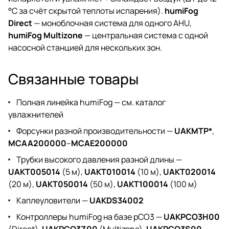
°C за счёт скрытой теплоты испарения).
humiFog
Direct
— моноблочная система для одного AHU,
humiFog Multizone
— центральная система с одной
насосной станцией для нескольких зон.
Связанные товары
Полная линейка humiFog —
см. каталог
увлажнителей
Форсунки разной производительности —
UAKMTP*
,
MCAA200000
–
MCAE200000
Трубки высокого давления разной длины —
UAKT005014
(5 м),
UAKT010014
(10 м),
UAKT020014
(20 м),
UAKT050014
(50 м),
UAKT100014
(100 м)
Каплеуловители —
UAKDS34002
Контроллеры humiFog на базе pCO3 —
UAKPCO3H00
(Direct),
UAKPCO3Z00
(Multizone),
UAKPCO3S00