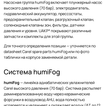
Насосная группа humiFog включает плунжерный насос
высокого давления (70 бар), электродвигатель,
гидравлический аккумулятор, прессостаты,
предохранительный клапан, разгрузочный клапан,
соленоидные клапаны зон, фильтры, датчики
давления и уровня. UAKP* покрывают различные
запчасти и комплекты для этой группы.
Для точного определения позиции — уточняется по
datasheet Carel spare parts humiFog или по фото
таблички на корпусе заменяемой детали.
Система humiFog
humiFog
— линейка адиабатических увлажнителей
Carel высокого давления (70 бар). Система распыляет
деминерализованную воду через керамические
форсунки в воздуховод AHU, вода полностью
испаряется и увлажняет + охлаждает воздух (ΔT до 12