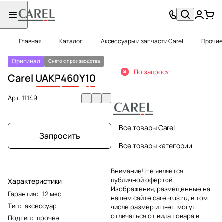
Главная
Каталог
Аксессуары и запчасти Carel
Прочие
Оригинал
Снято с производства
По запросу
Carel
UAKP
460
Y
1
0
Арт.
11149
Все товары Carel
Запросить
Все товары категории
Внимание! Не является
публичной офертой.
Характеристики
Изображения, размещенные на
Гарантия
:
12 мес
нашем сайте carel-rus.ru, в том
Тип
:
аксессуар
числе размер и цвет, могут
отличаться от вида товара в
Подтип
:
прочее