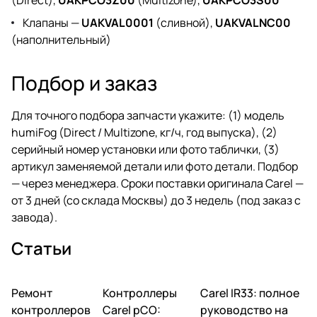
Клапаны —
UAKVAL0001
(сливной),
UAKVALNC00
(наполнительный)
Подбор и заказ
Для точного подбора запчасти укажите: (1) модель
humiFog (Direct / Multizone, кг/ч, год выпуска), (2)
серийный номер установки или фото таблички, (3)
артикул заменяемой детали или фото детали. Подбор
— через
менеджера
. Сроки поставки оригинала Carel —
от 3 дней (со склада Москвы) до 3 недель (под заказ с
завода).
Статьи
Ремонт
Автоматика и
Контроллеры
Автоматика и
Carel IR33: полное
Автоматика и
контроллеры
контроллеры
контроллеры
контроллеров
Carel pCO:
руководство на