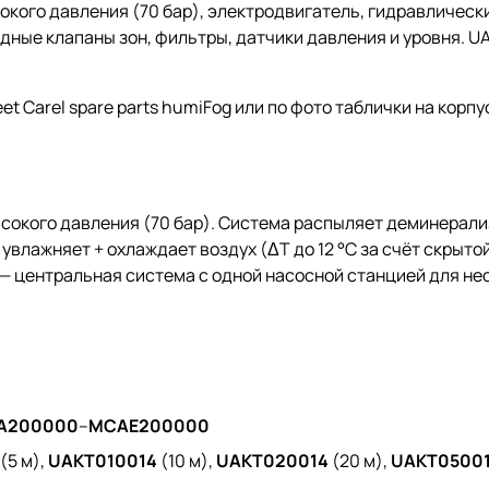
кого давления (70 бар), электродвигатель, гидравлическ
дные клапаны зон, фильтры, датчики давления и уровня. U
t Carel spare parts humiFog или по фото таблички на корп
ысокого давления (70 бар). Система распыляет деминерал
увлажняет + охлаждает воздух (ΔT до 12 °C за счёт скрыто
— центральная система с одной насосной станцией для нес
A200000
–
MCAE200000
(5 м),
UAKT010014
(10 м),
UAKT020014
(20 м),
UAKT0500