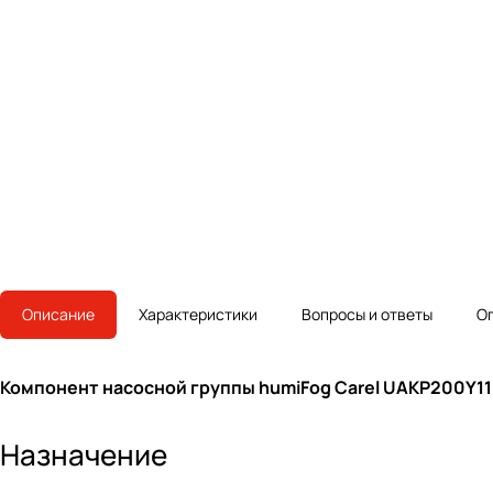
Описание
Характеристики
Вопросы и ответы
О
Компонент насосной группы humiFog Carel UAKP200Y11
Назначение