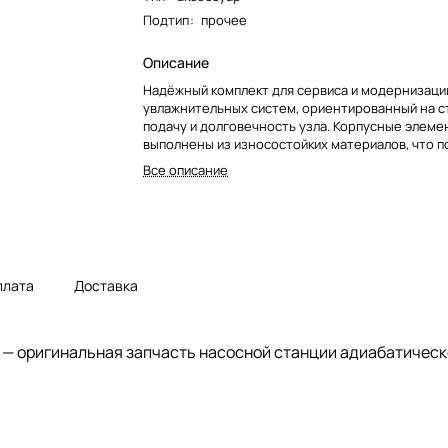
Подтип
:
прочее
Описание
Надёжный комплект для сервиса и модернизаци
увлажнительных систем, ориентированный на 
подачу и долговечность узла. Корпусные элеме
выполнены из износостойких материалов, что 
выдерживать длительные циклы работы и контак
Все описание
риска коррозии. По сравнению с базовыми реше
модель рассчитана на повышенную нагрузку и 
установку: узел спроектирован как готовый акс
который снижает время простоя оборудования 
регламентные работы. Такой подход особенно 
объектах с непрерывной эксплуатацией, где ва
плата
Доставка
предсказуемость, простота обслуживания и со
фирменными системами управления
— оригинальная запчасть насосной станции адиабатическ