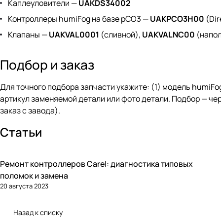
Каплеуловители —
UAKDS34002
Контроллеры humiFog на базе pCO3 —
UAKPCO3H00
(Dir
Клапаны —
UAKVAL0001
(сливной),
UAKVALNC00
(напо
Подбор и заказ
Для точного подбора запчасти укажите: (1) модель humiFog (
артикул заменяемой детали или фото детали. Подбор — че
заказ с завода).
Статьи
Ремонт контроллеров Carel: диагностика типовых
Автоматика и контроллеры
поломок и замена
20 августа 2023
Назад к списку