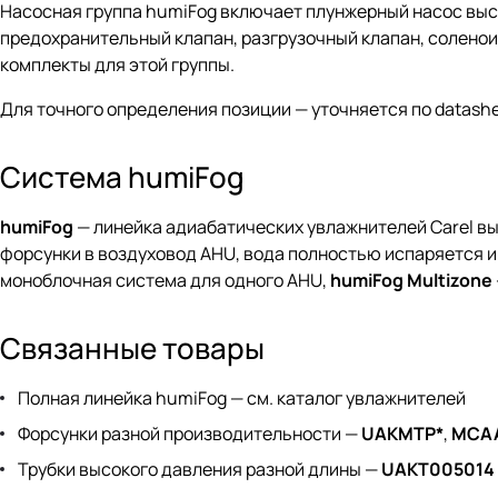
Насосная группа humiFog включает плунжерный насос высо
предохранительный клапан, разгрузочный клапан, соленои
комплекты для этой группы.
Для точного определения позиции — уточняется по datashee
Система humiFog
humiFog
— линейка адиабатических увлажнителей Carel в
форсунки в воздуховод AHU, вода полностью испаряется и 
моноблочная система для одного AHU,
humiFog Multizone
Связанные товары
Полная линейка humiFog —
см. каталог увлажнителей
Форсунки разной производительности —
UAKMTP*
,
MCA
Трубки высокого давления разной длины —
UAKT005014