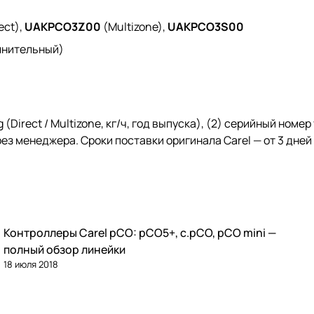
ect),
UAKPCO3Z00
(Multizone),
UAKPCO3S00
лнительный)
Direct / Multizone, кг/ч, год выпуска), (2) серийный номер
рез
менеджера
. Сроки поставки оригинала Carel — от 3 дне
Контроллеры Carel pCO: pCO5+, c.pCO, pCO mini —
Автоматика и контроллеры
полный обзор линейки
18 июля 2018