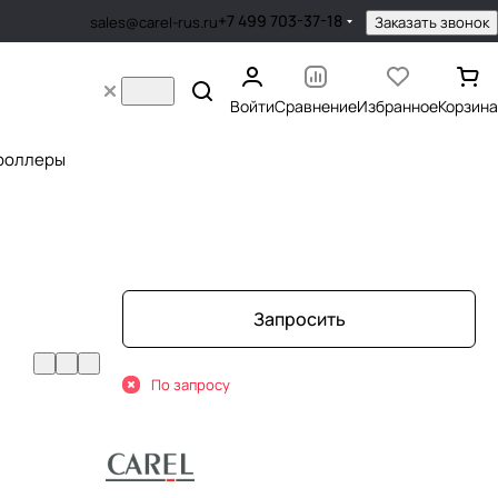
+7 499 703-37-18
Заказать звонок
sales@carel-rus.ru
Войти
Сравнение
Избранное
Корзина
роллеры
Запросить
По запросу