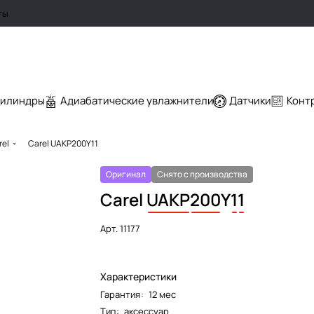
ты
цилиндры
Адиабатические увлажнители
Датчики
Конт
rel
Carel UAKP200Y11
Оригинал
Снято с производства
Carel
UAKP
200
Y
1
1
Арт.
11177
Характеристики
Гарантия
:
12 мес
Тип
:
аксессуар