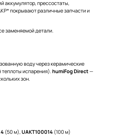
ий аккумулятор, прессостаты,
AKP* покрывают различные запчасти и
усе заменяемой детали.
изованную воду через керамические
й теплоты испарения).
humiFog Direct
—
кольких зон.
14
(50 м),
UAKT100014
(100 м)