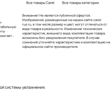
Все товары Carel
Все товары категории
Внимание! Не является публичной офертой.
Изображения, размещенные на нашем сайте carel-
и
rus.ru, в том числе размер и цвет, могут отличаться от
стабильную
вида товара в реальности. Изменение технических
нты
характеристик, внешнего вида, комплектации товара,
помогает
возможны без уведомления покупателя. В случае
т с водой без
сомнений уточняйте характеристики и комплектацию на
ниями,
официальном сайте производителя.
быструю
ессуар,
и упрощает
полезен на
жны
вместимость с
ой системы увлажнения.