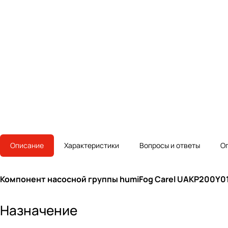
Описание
Характеристики
Вопросы и ответы
О
Компонент насосной группы humiFog Carel UAKP200Y0
Назначение