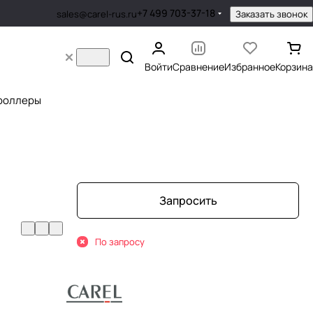
+7 499 703-37-18
Заказать звонок
sales@carel-rus.ru
Войти
Сравнение
Избранное
Корзина
роллеры
Запросить
По запросу