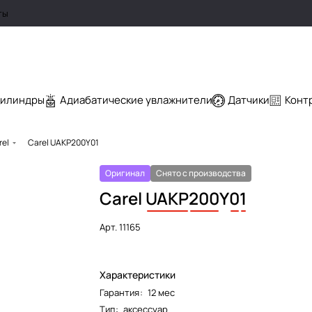
ты
цилиндры
Адиабатические увлажнители
Датчики
Конт
rel
Carel UAKP200Y01
Оригинал
Снято с производства
Carel
UAKP
200
Y
0
1
Арт.
11165
Характеристики
Гарантия
:
12 мес
Тип
:
аксессуар