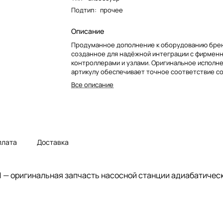
Подтип
:
прочее
Описание
Продуманное дополнение к оборудованию бре
созданное для надёжной интеграции с фирмен
контроллерами и узлами. Оригинальное исполн
артикулу обеспечивает точное соответствие 
системам и снижает риск ошибок при подборе. 
Все описание
долговечности и стабильности работы помогае
поддерживать заявленные параметры установк
простоев.
плата
Доставка
1
— оригинальная запчасть насосной станции адиабатичес