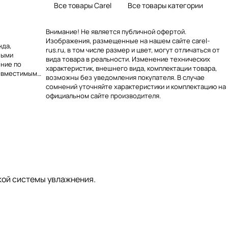
Все товары Carel
Все товары категории
Внимание! Не является публичной офертой.
Изображения, размещенные на нашем сайте carel-
нда,
rus.ru, в том числе размер и цвет, могут отличаться от
ными
вида товара в реальности. Изменение технических
ение по
характеристик, внешнего вида, комплектации товара,
совместимым
возможны без уведомления покупателя. В случае
Акцент на
сомнений уточняйте характеристики и комплектацию на
т
официальном сайте производителя.
и без лишних
кой системы увлажнения.