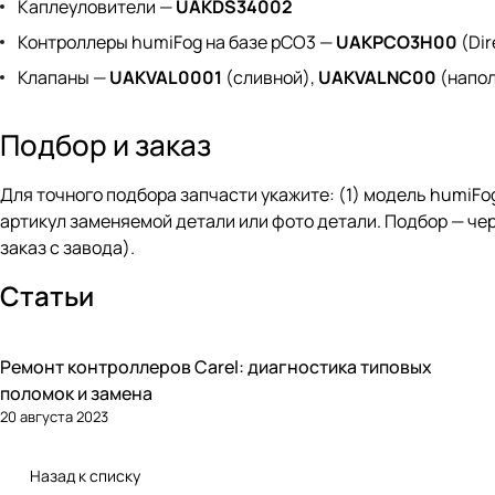
Каплеуловители —
UAKDS34002
Контроллеры humiFog на базе pCO3 —
UAKPCO3H00
(Dir
Клапаны —
UAKVAL0001
(сливной),
UAKVALNC00
(напо
Подбор и заказ
Для точного подбора запчасти укажите: (1) модель humiFog (
артикул заменяемой детали или фото детали. Подбор — че
заказ с завода).
Статьи
Ремонт контроллеров Carel: диагностика типовых
Автоматика и контроллеры
поломок и замена
20 августа 2023
Назад к списку