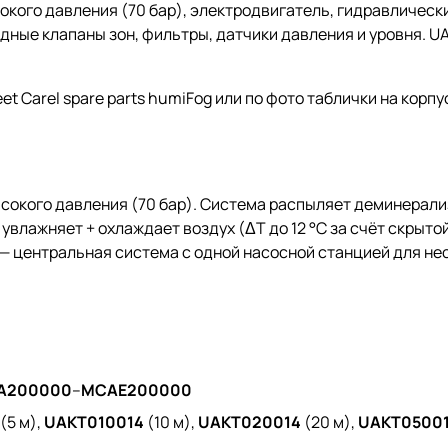
кого давления (70 бар), электродвигатель, гидравлическ
дные клапаны зон, фильтры, датчики давления и уровня. U
t Carel spare parts humiFog или по фото таблички на корп
ысокого давления (70 бар). Система распыляет деминерал
увлажняет + охлаждает воздух (ΔT до 12 °C за счёт скрыто
— центральная система с одной насосной станцией для нес
A200000
–
MCAE200000
(5 м),
UAKT010014
(10 м),
UAKT020014
(20 м),
UAKT0500