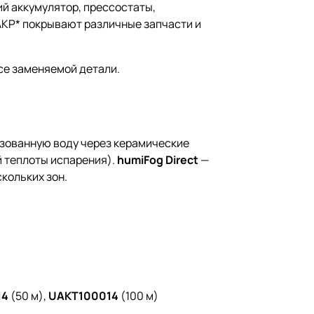
ий аккумулятор, прессостаты,
AKP* покрывают различные запчасти и
усе заменяемой детали.
изованную воду через керамические
й теплоты испарения).
humiFog Direct
—
кольких зон.
14
(50 м),
UAKT100014
(100 м)