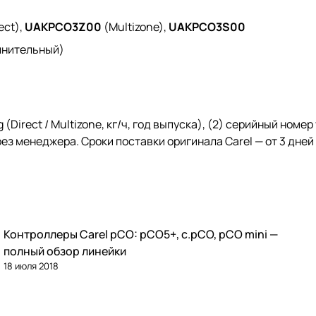
ect),
UAKPCO3Z00
(Multizone),
UAKPCO3S00
лнительный)
Direct / Multizone, кг/ч, год выпуска), (2) серийный номер
рез
менеджера
. Сроки поставки оригинала Carel — от 3 дне
Контроллеры Carel pCO: pCO5+, c.pCO, pCO mini —
Автоматика и контроллеры
полный обзор линейки
18 июля 2018