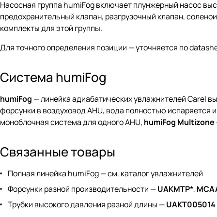
Насосная группа humiFog включает плунжерный насос высо
предохранительный клапан, разгрузочный клапан, соленои
комплекты для этой группы.
Для точного определения позиции — уточняется по datashee
Система humiFog
humiFog
— линейка адиабатических увлажнителей Carel в
форсунки в воздуховод AHU, вода полностью испаряется и 
моноблочная система для одного AHU,
humiFog Multizone
Связанные товары
Полная линейка humiFog —
см. каталог увлажнителей
Форсунки разной производительности —
UAKMTP*
,
MCA
Трубки высокого давления разной длины —
UAKT005014