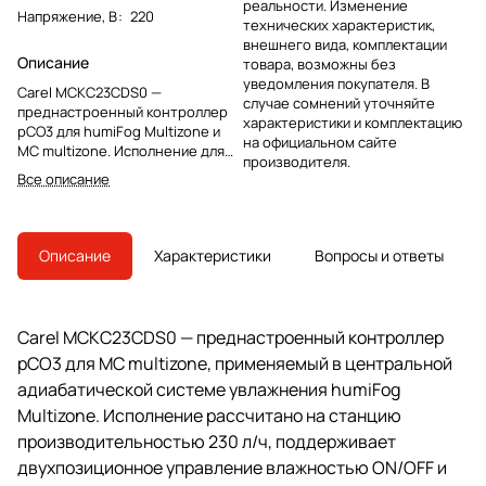
реальности. Изменение
Напряжение, В
:
220
технических характеристик,
внешнего вида, комплектации
Описание
товара, возможны без
уведомления покупателя. В
Carel MCKC23CDS0 —
случае сомнений уточняйте
преднастроенный контроллер
характеристики и комплектацию
pCO3 для humiFog Multizone и
на официальном сайте
MC multizone. Исполнение для
производителя.
станции 230 л/ч, управление
Все описание
влажностью ON/OFF, роль
ведомого узла pLAN.
Описание
Характеристики
Вопросы и ответы
Carel MCKC23CDS0 — преднастроенный контроллер
pCO3 для MC multizone, применяемый в центральной
адиабатической системе увлажнения humiFog
Multizone. Исполнение рассчитано на станцию
производительностью 230 л/ч, поддерживает
двухпозиционное управление влажностью ON/OFF и