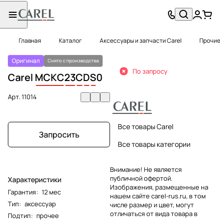
Главная
Каталог
Аксессуары и запчасти Carel
Прочие
Оригинал
Снято с производства
По запросу
Carel
MCKC
23
C
D
S
0
Арт.
11014
Все товары Carel
Запросить
Все товары категории
Внимание! Не является
публичной офертой.
Характеристики
Изображения, размещенные на
Гарантия
:
12 мес
нашем сайте carel-rus.ru, в том
Тип
:
аксессуар
числе размер и цвет, могут
отличаться от вида товара в
Подтип
:
прочее