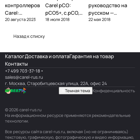
контроллеры
контроллеры
контроллеры
контроллеров
Carel pCO:
руководство на
Carel:
pCO5+, c.pCO,
русском —
20 августа 2023
18 июля 2018
22 мая 2018
диагностика
pCO mini —
параметры,
типовых
полный обзор
подключение,
поломок и
линейки
ошибки
Назад к списку
замена
Каталог
Доставка и оплата
Гарантия на товар
Контакты
+7 499 703-37-18
sales@carel-rus.ru
г. Москва, Старобитцевская улица, 22А, офис 24
Темная тема
Конфиденциальность
© 2026 carel-rus.ru
На информационном ресурсе применяются
рекомендательные
технологии
.
Все ресурсы сайта carel-rus.ru, включая (но не ограничиваясь)
текстовую, графическую, фотографическую и видео информацию,