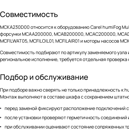
Совместимость
MCKA230D00 относится к оборудованию Carel humiFog Multi
форсунки MCAA200000, MCAB200000, MCAC200000, MCAD
MCFILWAT05, MCFILOIL01, MCFILAIR01 и моторы насосов 
Совместимость подбирают по артикулу заменяемого узла и
региональное исполнение, требуется отдельная проверка 
Подбор и обслуживание
При подборе важно сверять не только принадлежность к hum
Монтаж выполняют в составе шкафа с сохранением штатн
перед заменой фиксируют расположение подключений с
после установки проверяют герметичность соединений 
при обслуживании оценивают состояние сопряженных тр