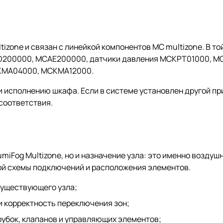
zone и связан с линейкой компонентов MC multizone. В то
200000, MCAE200000, датчики давления MCKPT01000, M
MCKMA04000, MCKMA12000.
 исполнению шкафа. Если в системе установлен другой пр
соответствия.
iFog Multizone, но и назначение узла: это именно воздушн
ой схемы подключений и расположения элементов.
уществующего узла;
и корректность переключения зон;
убок, клапанов и управляющих элементов;