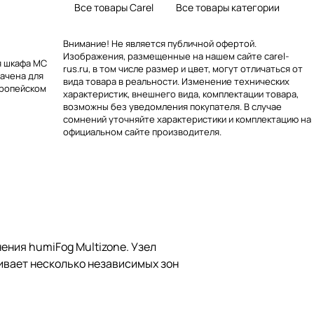
Все товары Carel
Все товары категории
Внимание! Не является публичной офертой.
Изображения, размещенные на нашем сайте carel-
я шкафа MC
rus.ru, в том числе размер и цвет, могут отличаться от
начена для
вида товара в реальности. Изменение технических
вропейском
характеристик, внешнего вида, комплектации товара,
возможны без уведомления покупателя. В случае
сомнений уточняйте характеристики и комплектацию на
официальном сайте производителя.
ния humiFog Multizone. Узел
живает несколько независимых зон