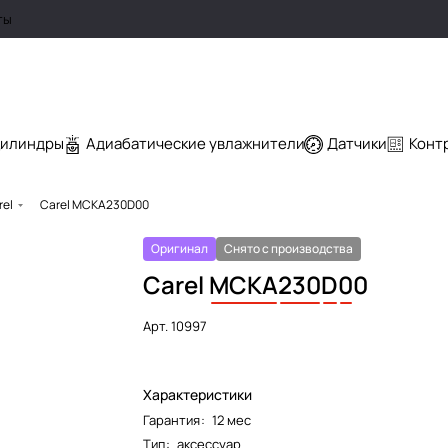
ты
цилиндры
Адиабатические увлажнители
Датчики
Конт
rel
Carel MCKA230D00
Оригинал
Снято с производства
Carel
MCKA
230
D
0
0
Арт.
10997
Характеристики
Гарантия
:
12 мес
Тип
:
аксессуар