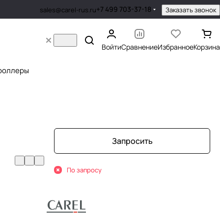
+7 499 703-37-18
Заказать звонок
sales@carel-rus.ru
Войти
Сравнение
Избранное
Корзина
роллеры
Запросить
По запросу