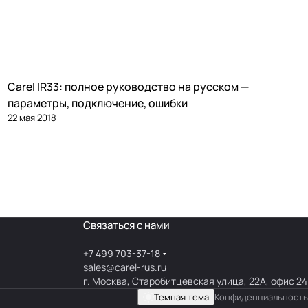
Carel IR33: полное руководство на русском —
Автоматика и контроллеры
параметры, подключение, ошибки
22 мая 2018
Связаться с нами
+7 499 703-37-18
sales@carel-rus.ru
г. Москва, Старобитцевская улица, 22А, офис 24
Темная тема
Конфиденциальность