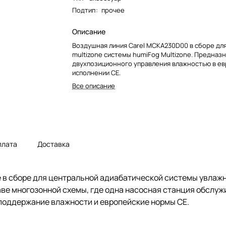
Подтип
:
прочее
Описание
Воздушная линия Carel MCKA230D00 в сборе дл
multizone системы humiFog Multizone. Предназ
двухпозиционного управления влажностью в е
исполнении CE.
Все описание
плата
Доставка
в сборе для центральной адиабатической системы увлажне
аве многозонной схемы, где одна насосная станция обслу
поддержание влажности и европейские нормы CE.