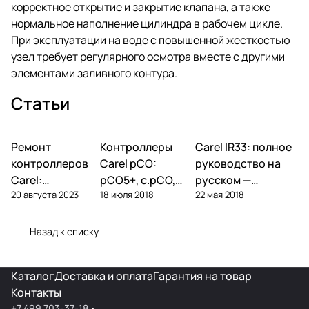
корректное открытие и закрытие клапана, а также
нормальное наполнение цилиндра в рабочем цикле.
При эксплуатации на воде с повышенной жесткостью
узел требует регулярного осмотра вместе с другими
элементами заливного контура.
Статьи
Ремонт
Автоматика и
Контроллеры
Автоматика и
Carel IR33: полное
Автоматика и
контроллеры
контроллеры
контроллеры
контроллеров
Carel pCO:
руководство на
Carel:
pCO5+, c.pCO,
русском —
20 августа 2023
18 июля 2018
22 мая 2018
диагностика
pCO mini —
параметры,
типовых
полный обзор
подключение,
поломок и
линейки
ошибки
Назад к списку
замена
Каталог
Доставка и оплата
Гарантия на товар
Контакты
+7 499 703-37-18