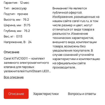
Гарантия
:
12 мес
Тип
:
аксессуар
Внимание! Не является
публичной офертой.
Подтип
:
прочее
Изображения, размещенные на
Высота, мм
:
76.2
нашем сайте carel-rus.ru, в том
Ширина, мм
:
31.75
числе размер и цвет, могут
отличаться от вида товара в
Глубина, мм
:
76.2
реальности. Изменение
Вес, кг
:
0.113
технических характеристик,
Напряжение, В
:
24
внешнего вида, комплектации
товара, возможны без
уведомления покупателя. В
Описание
случае сомнений уточняйте
Carel KITVC10011 — комплект
характеристики и комплектацию
заливного электромагнитного
на официальном сайте
клапана для паровых
производителя.
увлажнителей humiSteam UE010
и UE015. Используется при
Все описание
ремонте водяного блока и
восстановлении подачи воды в
цилиндр.
Описание
Характеристики
Вопросы и ответы