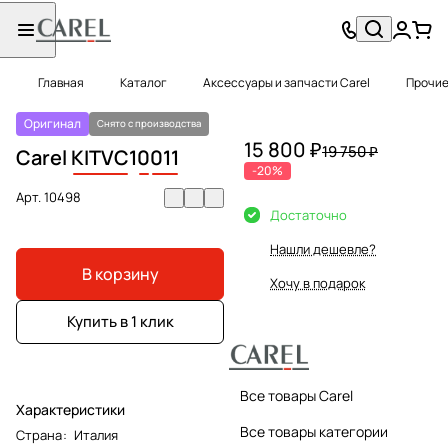
Главная
Каталог
Аксессуары и запчасти Carel
Прочие
Оригинал
Снято с производства
15 800 ₽
19 750 ₽
Carel
KITVC
1
0
011
-20%
Арт.
10498
Достаточно
Нашли дешевле?
В корзину
Хочу в подарок
Купить в 1 клик
Все товары Carel
Характеристики
Все товары категории
Страна
:
Италия