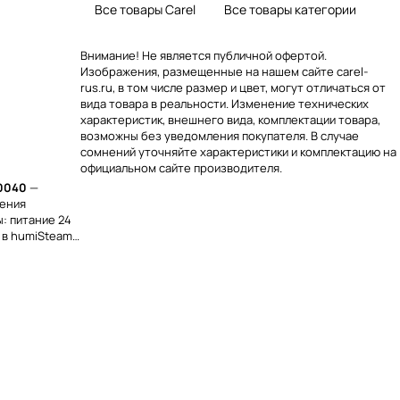
Все товары Carel
Все товары категории
Внимание! Не является публичной офертой.
Изображения, размещенные на нашем сайте carel-
rus.ru, в том числе размер и цвет, могут отличаться от
вида товара в реальности. Изменение технических
характеристик, внешнего вида, комплектации товара,
возможны без уведомления покупателя. В случае
сомнений уточняйте характеристики и комплектацию на
официальном сайте производителя.
00040
—
нения
: питание 24
я в humiSteam
/UR040.