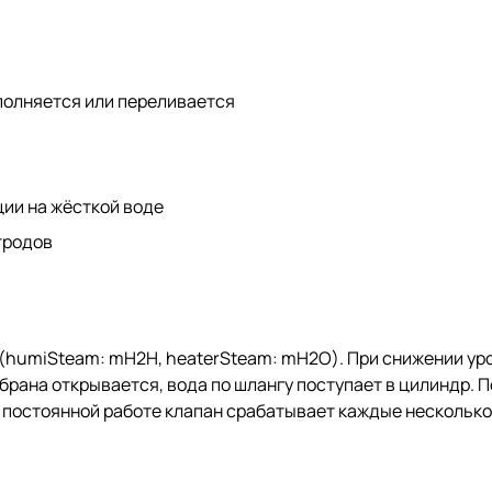
полняется или переливается
ии на жёсткой воде
тродов
(humiSteam: mH2H, heaterSteam: mH2O). При снижении уро
мбрана открывается, вода по шлангу поступает в цилиндр. 
 постоянной работе клапан срабатывает каждые несколько 