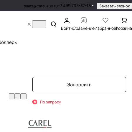
+7 499 703-37-18
Заказать звонок
sales@carel-rus.ru
Войти
Сравнение
Избранное
Корзина
роллеры
Запросить
По запросу