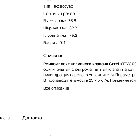
Тип
:
аксессуар
Подтип
:
прочее
Высота, мм
:
36.8
Ширина, мм
:
62.2
Глубина, мм
:
76.2
Вес, кг
:
0.111
Описание
Ремкомплект наливного клапана Carel KITVC
оригинальный электромагнитный клапан напол
цилиндра для парового увлажнителя. Параметры
В, производительность 25-45 кг/ч. Применяетс
UE025/UE035/UE045, heaterSteam UR020/UR027
Все описание
плата
Доставка