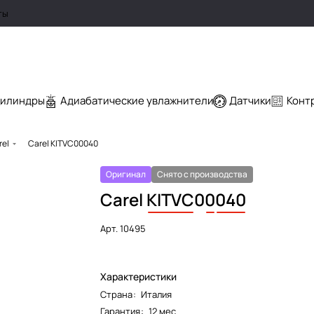
ты
цилиндры
Адиабатические увлажнители
Датчики
Конт
rel
Carel KITVC00040
Оригинал
Снято с производства
Carel
KITVC
0
0
040
Арт.
10495
Характеристики
Страна
:
Италия
Гарантия
:
12 мес