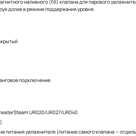
нитного наливного (fill) клапана для парового увлажните
руя долив в режиме поддержания уровня.
акрытый
ланговое подключение
 heaterSteam UR020/UR027/UR040
)
не питания увлажнителя (питание самого клапана — отдель