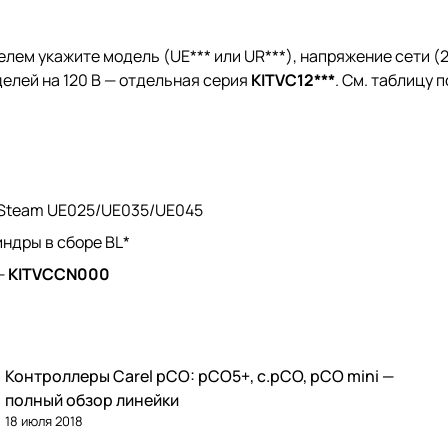
ем укажите модель (UE*** или UR***), напряжение сети (
елей на 120 В — отдельная серия
KITVC12***
. См.
таблицу п
iSteam UE025/UE035/UE045
ндры в сборе BL*
—
KITVCCN000
Контроллеры Carel pCO: pCO5+, c.pCO, pCO mini —
Автоматика и контроллеры
полный обзор линейки
18 июля 2018