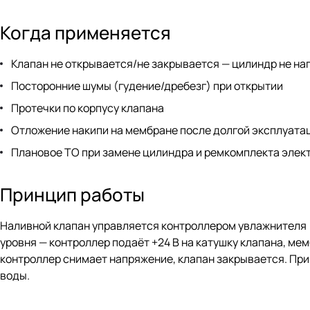
Когда применяется
Клапан не открывается/не закрывается — цилиндр не на
Посторонние шумы (гудение/дребезг) при открытии
Протечки по корпусу клапана
Отложение накипи на мембране после долгой эксплуатац
Плановое ТО при замене цилиндра и ремкомплекта элек
Принцип работы
Наливной клапан управляется контроллером увлажнителя 
уровня — контроллер подаёт +24 В на катушку клапана, ме
контроллер снимает напряжение, клапан закрывается. При
воды.