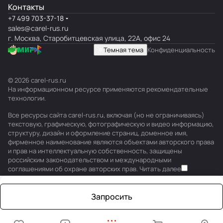
Контакты
+7 499 703-37-18
sales@carel-rus.ru
г. Москва, Старобитцевская улица, 22А, офис 24
Темная тема
Конфиденциальность
© 2026 carel-rus.ru
На информационном ресурсе применяются
рекомендательные
технологии
.
Все ресурсы сайта carel-rus.ru, включая (но не ограничиваясь)
текстовую, графическую, фотографическую и видео информацию,
структуру, дизайн и оформление страниц, доменное имя,
фирменное наименование являются объектами авторского права
и прав на интеллектуальную собственность, защищены
российским законодательством и международными
соглашениями об охране авторских прав.
Читать далее
Запросить