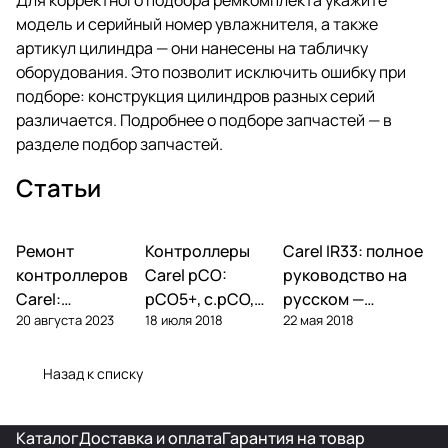
модель и серийный номер увлажнителя, а также
артикул цилиндра — они нанесены на табличку
оборудования. Это позволит исключить ошибку при
подборе: конструкция цилиндров разных серий
различается. Подробнее о подборе запчастей — в
разделе
подбор запчастей
.
Статьи
Ремонт
Автоматика и
Контроллеры
Автоматика и
Carel IR33: полное
Автоматика и
контроллеры
контроллеры
контроллеры
контроллеров
Carel pCO:
руководство на
Carel:
pCO5+, c.pCO,
русском —
20 августа 2023
18 июля 2018
22 мая 2018
диагностика
pCO mini —
параметры,
типовых
полный обзор
подключение,
поломок и
линейки
ошибки
Назад к списку
замена
Каталог
Доставка и оплата
Гарантия на товар