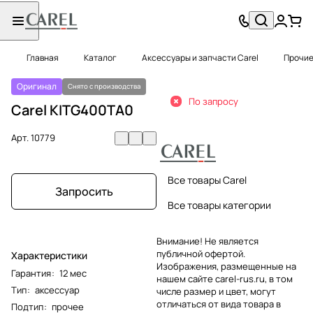
Главная
Каталог
Аксессуары и запчасти Carel
Прочие
Оригинал
Снято с производства
По запросу
Carel KITG400TA0
Арт.
10779
Все товары Carel
Запросить
Все товары категории
Внимание! Не является
публичной офертой.
Характеристики
Изображения, размещенные на
Гарантия
:
12 мес
нашем сайте carel-rus.ru, в том
Тип
:
аксессуар
числе размер и цвет, могут
отличаться от вида товара в
Подтип
:
прочее