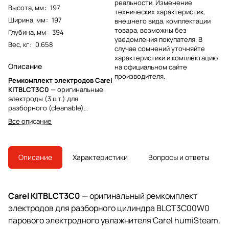
реальности. Изменение
Высота, мм
:
197
технических характеристик,
Ширина, мм
:
197
внешнего вида, комплектации
товара, возможны без
Глубина, мм
:
394
уведомления покупателя. В
Вес, кг
:
0.658
случае сомнений уточняйте
характеристики и комплектацию
Описание
на официальном сайте
производителя.
Ремкомплект электродов Carel
KITBLCT3C0
— оригинальные
электроды (3 шт.) для
разборного (cleanable)
цилиндра BLCT3C00W0
Все описание
парового электродного
увлажнителя
humiSteam
.
Подходит для моделей
UE010*L***, UE015*L***,
Описание
Характеристики
Вопросы и ответы
производительность пара 10-15
кг/ч, питание 460-575 В / 3 ф,
проводимость воды «low 125-350
μS/cm». Восстанавливает
Carel KITBLCT3C0
— оригинальный ремкомплект
заводскую производительность
электродов для разборного цилиндра BLCT3C00W0
цилиндра без замены всего
парогенератора.
парового электродного увлажнителя Carel humiSteam.