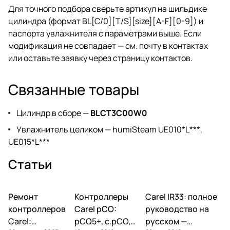
Для точного подбора сверьте артикул на шильдике
цилиндра (формат BL[C/0][T/S][size][A-F][0-9]) и
паспорта увлажнителя с параметрами выше. Если
модификация не совпадает — см. почту в
контактах
или оставьте заявку через
страницу контактов
.
Связанные товары
Цилиндр в сборе —
BLCT3C00W0
Увлажнитель целиком — humiSteam UE010*L***,
UE015*L***
Статьи
Ремонт
Автоматика и
Контроллеры
Автоматика и
Carel IR33: полное
Автоматика и
контроллеры
контроллеры
контроллеры
контроллеров
Carel pCO:
руководство на
Carel:
pCO5+, c.pCO,
русском —