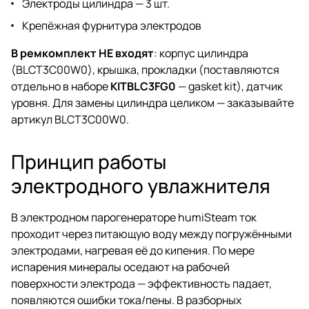
Электроды цилиндра — 3 шт.
Крепёжная фурнитура электродов
В ремкомплект НЕ входят
: корпус цилиндра
(BLCT3C00W0), крышка, прокладки (поставляются
отдельно в наборе
KITBLC3FG0
— gasket kit), датчик
уровня. Для замены цилиндра целиком — заказывайте
артикул BLCT3C00W0.
Принцип работы
электродного увлажнителя
В электродном парогенераторе humiSteam ток
проходит через питающую воду между погружёнными
электродами, нагревая её до кипения. По мере
испарения минералы оседают на рабочей
поверхности электрода — эффективность падает,
появляются ошибки тока/пены. В разборных