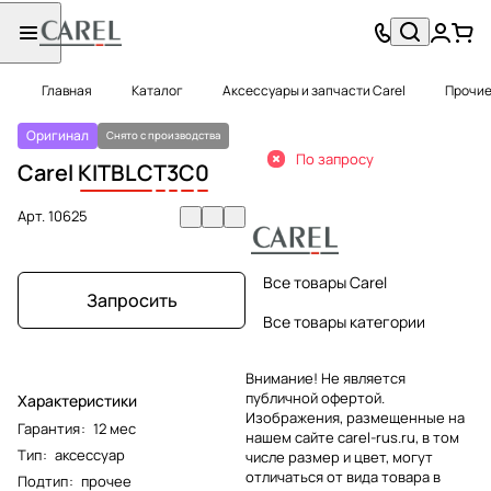
Главная
Каталог
Аксессуары и запчасти Carel
Прочие
Оригинал
Снято с производства
По запросу
Carel
KITBLC
T
3
C
0
Арт.
10625
Все товары Carel
Запросить
Все товары категории
Внимание! Не является
публичной офертой.
Характеристики
Изображения, размещенные на
Гарантия
:
12 мес
нашем сайте carel-rus.ru, в том
Тип
:
аксессуар
числе размер и цвет, могут
отличаться от вида товара в
Подтип
:
прочее