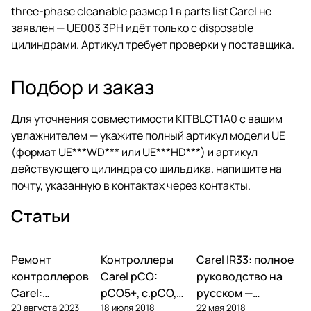
three-phase cleanable размер 1 в parts list Carel не
заявлен — UE003 3PH идёт только с disposable
цилиндрами. Артикул требует проверки у поставщика.
Подбор и заказ
Для уточнения совместимости KITBLCT1A0 с вашим
увлажнителем — укажите полный артикул модели UE
(формат UE***WD*** или UE***HD***) и артикул
действующего цилиндра со шильдика. напишите на
почту, указанную в
контактах
через
контакты
.
Статьи
Ремонт
Автоматика и
Контроллеры
Автоматика и
Carel IR33: полное
Автоматика и
контроллеры
контроллеры
контроллеры
контроллеров
Carel pCO:
руководство на
Carel:
pCO5+, c.pCO,
русском —
20 августа 2023
18 июля 2018
22 мая 2018
диагностика
pCO mini —
параметры,