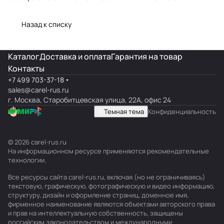
типовых
полный обзор
подключение,
поломок и
линейки
ошибки
Назад к списку
замена
Каталог
Доставка и оплата
Гарантия на товар
Контакты
+7 499 703-37-18
sales@carel-rus.ru
г. Москва, Старобитцевская улица, 22А, офис 24
Темная тема
Конфиденциальность
© 2026 carel-rus.ru
На информационном ресурсе применяются
рекомендательные
технологии
.
Все ресурсы сайта carel-rus.ru, включая (но не ограничиваясь)
текстовую, графическую, фотографическую и видео информацию,
структуру, дизайн и оформление страниц, доменное имя,
фирменное наименование являются объектами авторского права
и прав на интеллектуальную собственность, защищены
российским законодательством и международными