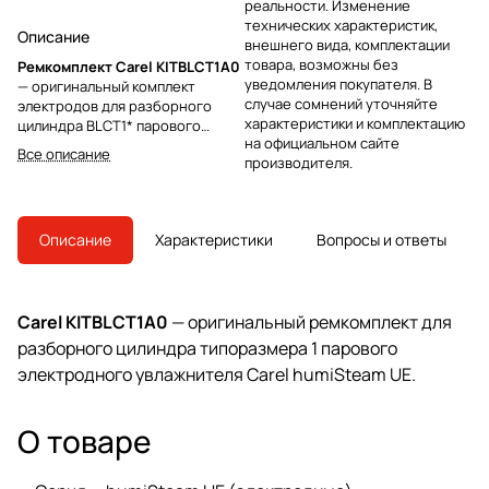
реальности. Изменение
технических характеристик,
Описание
внешнего вида, комплектации
товара, возможны без
Ремкомплект Carel KITBLCT1A0
уведомления покупателя. В
— оригинальный комплект
случае сомнений уточняйте
электродов для разборного
характеристики и комплектацию
цилиндра BLCT1* парового
на официальном сайте
электродного увлажнителя
Все описание
производителя.
humiSteam. Обеспечивает
восстановление
работоспособности цилиндра
без замены корпуса. Для
Описание
Характеристики
Вопросы и ответы
точного подбора под вашу
модель UE уточните напряжение
питания и проводимость воды.
Carel KITBLCT1A0
— оригинальный ремкомплект для
разборного цилиндра типоразмера 1 парового
электродного увлажнителя Carel humiSteam UE.
О товаре