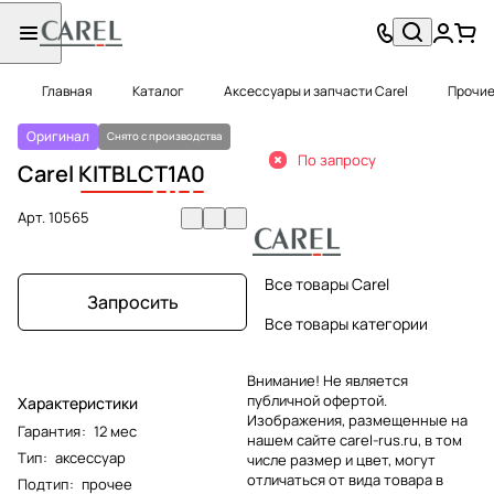
Главная
Каталог
Аксессуары и запчасти Carel
Прочие
Оригинал
Снято с производства
По запросу
Carel
KITBLC
T
1
A
0
Арт.
10565
Все товары Carel
Запросить
Все товары категории
Внимание! Не является
публичной офертой.
Характеристики
Изображения, размещенные на
Гарантия
:
12 мес
нашем сайте carel-rus.ru, в том
Тип
:
аксессуар
числе размер и цвет, могут
отличаться от вида товара в
Подтип
:
прочее