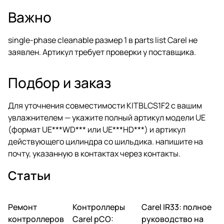
Важно
single-phase cleanable размер 1 в parts list Carel не
заявлен. Артикул требует проверки у поставщика.
Подбор и заказ
Для уточнения совместимости KITBLCS1F2 с вашим
увлажнителем — укажите полный артикул модели UE
(формат UE***WD*** или UE***HD***) и артикул
действующего цилиндра со шильдика. напишите на
почту, указанную в
контактах
через
контакты
.
Статьи
Ремонт
Автоматика и
Контроллеры
Автоматика и
Carel IR33: полное
Автоматика и
контроллеры
контроллеры
контроллеры
контроллеров
Carel pCO:
руководство на