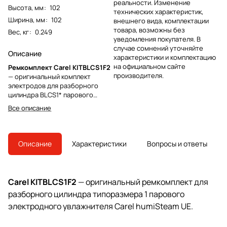
реальности. Изменение
Высота, мм
:
102
технических характеристик,
Ширина, мм
:
102
внешнего вида, комплектации
товара, возможны без
Вес, кг
:
0.249
уведомления покупателя. В
случае сомнений уточняйте
Описание
характеристики и комплектацию
на официальном сайте
Ремкомплект Carel KITBLCS1F2
производителя.
— оригинальный комплект
электродов для разборного
цилиндра BLCS1* парового
электродного увлажнителя
Все описание
humiSteam. Обеспечивает
восстановление
работоспособности цилиндра
без замены корпуса. Для
Описание
Характеристики
Вопросы и ответы
точного подбора под вашу
модель UE уточните напряжение
питания и проводимость воды.
Carel KITBLCS1F2
— оригинальный ремкомплект для
разборного цилиндра типоразмера 1 парового
электродного увлажнителя Carel humiSteam UE.