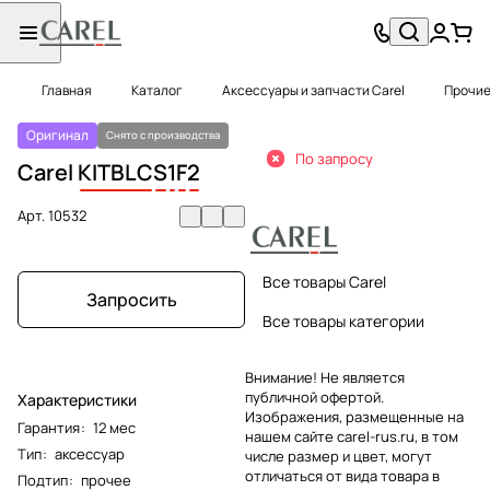
Главная
Каталог
Аксессуары и запчасти Carel
Прочие
Оригинал
Снято с производства
По запросу
Carel
KITBLC
S
1
F
2
Арт.
10532
Все товары Carel
Запросить
Все товары категории
Внимание! Не является
публичной офертой.
Характеристики
Изображения, размещенные на
Гарантия
:
12 мес
нашем сайте carel-rus.ru, в том
Тип
:
аксессуар
числе размер и цвет, могут
отличаться от вида товара в
Подтип
:
прочее