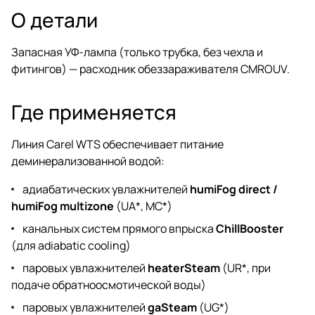
О детали
Запасная УФ-лампа (только трубка, без чехла и
фитингов) — расходник обеззараживателя CMROUV.
Где применяется
Линия Carel WTS обеспечивает питание
деминерализованной водой:
адиабатических увлажнителей
humiFog direct /
humiFog multizone
(UA*, MC*)
канальных систем прямого впрыска
ChillBooster
(для adiabatic cooling)
паровых увлажнителей
heaterSteam
(UR*, при
подаче обратноосмотической воды)
паровых увлажнителей
gaSteam
(UG*)