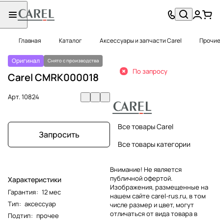
Главная
Каталог
Аксессуары и запчасти Carel
Прочие
Оригинал
Снято с производства
По запросу
Carel CMRK000018
Арт.
10824
Все товары Carel
Запросить
Все товары категории
Внимание! Не является
публичной офертой.
Характеристики
Изображения, размещенные на
Гарантия
:
12 мес
нашем сайте carel-rus.ru, в том
Тип
:
аксессуар
числе размер и цвет, могут
отличаться от вида товара в
Подтип
:
прочее