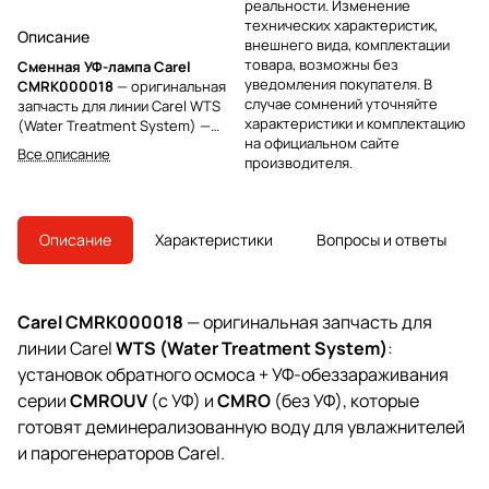
реальности. Изменение
технических характеристик,
Описание
внешнего вида, комплектации
товара, возможны без
Сменная УФ-лампа Carel
уведомления покупателя. В
CMRK000018
— оригинальная
случае сомнений уточняйте
запчасть для линии Carel WTS
характеристики и комплектацию
(Water Treatment System) —
на официальном сайте
установок обратного осмоса
Все описание
производителя.
CMROUV/CMRO для подготовки
деминерализованной воды
увлажнителей и паровых
генераторов Carel. Запасная УФ-
Описание
Характеристики
Вопросы и ответы
лампа (только трубка, без чехла
и фитингов) — расходник
обеззараживателя CMROUV.
Carel CMRK000018
— оригинальная запчасть для
линии Carel
WTS (Water Treatment System)
:
установок обратного осмоса + УФ-обеззараживания
серии
CMROUV
(с УФ) и
CMRO
(без УФ), которые
готовят деминерализованную воду для увлажнителей
и парогенераторов Carel.