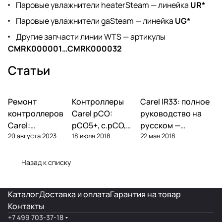
Паровые увлажнители heaterSteam — линейка
UR*
Паровые увлажнители gaSteam — линейка
UG*
Другие запчасти линии WTS — артикулы
CMRK000001…CMRK000032
Статьи
Ремонт
Автоматика и
Контроллеры
Автоматика и
Carel IR33: полное
Автоматика и
контроллеры
контроллеры
контроллеры
контроллеров
Carel pCO:
руководство на
Carel:
pCO5+, c.pCO,
русском —
20 августа 2023
18 июля 2018
22 мая 2018
диагностика
pCO mini —
параметры,
типовых
полный обзор
подключение,
поломок и
линейки
ошибки
Назад к списку
замена
Каталог
Доставка и оплата
Гарантия на товар
Контакты
+7 499 703-37-18