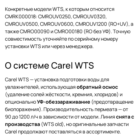
Конкретные модели WTS, к которым относится
CMRK000018: CMROUV0250, CMROUV0320,
CMROUV0500, CMROUV0600, CMROUV1200 (RO+UV), а
также CMRO00090 и CMRO00180 (RO без УФ). Точную
совместимость уточняйте по серийному номеру
установки WTS или через менеджера.
О системе Carel WTS
Carel WTS — установка подготовки воды для
увлажнителей, использующая
обратный осмос
(удаление солей жёсткости, кремния, хлоридов) и
опционально
УФ-обеззараживание
(предотвращение
биопоражения). Производительность пермеата — от
90 до 1200 л/ч в зависимости от модели. Линия
снята с
производства
(WTS old), но оригинальные запчасти
Carel продолжают поставляться в ассортименте.