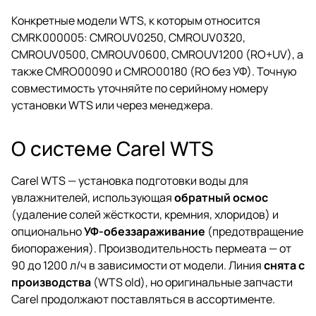
Конкретные модели WTS, к которым относится
CMRK000005: CMROUV0250, CMROUV0320,
CMROUV0500, CMROUV0600, CMROUV1200 (RO+UV), а
также CMRO00090 и CMRO00180 (RO без УФ). Точную
совместимость уточняйте по серийному номеру
установки WTS или через менеджера.
О системе Carel WTS
Carel WTS — установка подготовки воды для
увлажнителей, использующая
обратный осмос
(удаление солей жёсткости, кремния, хлоридов) и
опционально
УФ-обеззараживание
(предотвращение
биопоражения). Производительность пермеата — от
90 до 1200 л/ч в зависимости от модели. Линия
снята с
производства
(WTS old), но оригинальные запчасти
Carel продолжают поставляться в ассортименте.