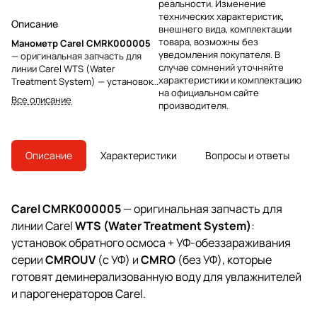
реальности. Изменение
технических характеристик,
Описание
внешнего вида, комплектации
товара, возможны без
Манометр Carel CMRK000005
уведомления покупателя. В
— оригинальная запчасть для
случае сомнений уточняйте
линии Carel WTS (Water
характеристики и комплектацию
Treatment System) — установок
на официальном сайте
обратного осмоса
Все описание
производителя.
CMROUV/CMRO для подготовки
деминерализованной воды
увлажнителей и паровых
генераторов Carel. Манометр
Описание
Характеристики
Вопросы и ответы
Ø63 мм, 0–1 бар, 1/4″ — манометр
низкого давления на контуре
воды обратного осмоса.
Carel CMRK000005
— оригинальная запчасть для
линии Carel
WTS (Water Treatment System)
:
установок обратного осмоса + УФ-обеззараживания
серии
CMROUV
(с УФ) и
CMRO
(без УФ), которые
готовят деминерализованную воду для увлажнителей
и парогенераторов Carel.