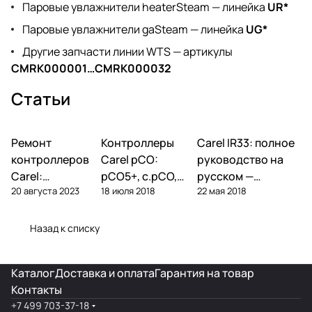
Паровые увлажнители heaterSteam — линейка
UR*
Паровые увлажнители gaSteam — линейка
UG*
Другие запчасти линии WTS — артикулы
CMRK000001…CMRK000032
Статьи
Ремонт
Автоматика и
Контроллеры
Автоматика и
Carel IR33: полное
Автоматика и
контроллеры
контроллеры
контроллеры
контроллеров
Carel pCO:
руководство на
Carel:
pCO5+, c.pCO,
русском —
20 августа 2023
18 июля 2018
22 мая 2018
диагностика
pCO mini —
параметры,
типовых
полный обзор
подключение,
поломок и
линейки
ошибки
Назад к списку
замена
Каталог
Доставка и оплата
Гарантия на товар
Контакты
+7 499 703-37-18