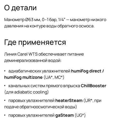
О детали
Манометр Ø63 мм, 0–1 бар, 1/4″ — манометр низкого
давления на контуре воды обратного осмоса.
Где применяется
Линия Carel WTS обеспечивает питание
деминерализованной водой:
адиабатических увлажнителей
humiFog direct /
humiFog multizone
(UA*, MC*)
канальных систем прямого впрыска
ChillBooster
(для adiabatic cooling)
паровых увлажнителей
heaterSteam
(UR*, при
подаче обратноосмотической воды)
паровых увлажнителей
gaSteam
(UG*)