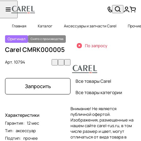
Главная
Каталог
Аксессуары и запчасти Carel
Прочие
Оригинал
Снято с производства
По запросу
Carel CMRK000005
Арт.
10794
Все товары Carel
Запросить
Все товары категории
Внимание! Не является
публичной офертой.
Характеристики
Изображения, размещенные на
Гарантия
:
12 мес
нашем сайте carel-rus.ru, в том
Тип
:
аксессуар
числе размер и цвет, могут
отличаться от вида товара в
Подтип
:
прочее