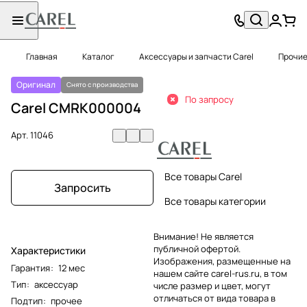
Главная
Каталог
Аксессуары и запчасти Carel
Прочие
Оригинал
Снято с производства
По запросу
Carel CMRK000004
Арт.
11046
Все товары Carel
Запросить
Все товары категории
Внимание! Не является
публичной офертой.
Характеристики
Изображения, размещенные на
Гарантия
:
12 мес
нашем сайте carel-rus.ru, в том
Тип
:
аксессуар
числе размер и цвет, могут
отличаться от вида товара в
Подтип
:
прочее