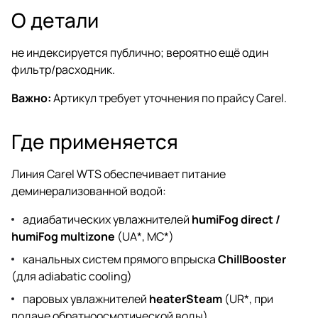
О детали
не индексируется публично; вероятно ещё один
фильтр/расходник.
Важно:
Артикул требует уточнения по прайсу Carel.
Где применяется
Линия Carel WTS обеспечивает питание
деминерализованной водой:
адиабатических увлажнителей
humiFog direct /
humiFog multizone
(UA*, MC*)
канальных систем прямого впрыска
ChillBooster
(для adiabatic cooling)
паровых увлажнителей
heaterSteam
(UR*, при
подаче обратноосмотической воды)