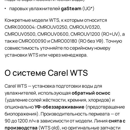
паровых увлажнителей
gaSteam
(UG*)
Конкретные модели WTS, к которым относится
CMRK000004: CMROUV0250, CMROUV0320,
CMROUV0500, CMROUV0600, CMROUV1200 (RO+UV), а
также CMRO00090 и CMRO00180 (RO без УФ). Точную
совместимость уточняйте по серийному номеру
установки WTS или через менеджера.
О системе Carel WTS
Carel WTS — установка подготовки воды для
увлажнителей, использующая
обратный осмос
(удаление солей жёсткости, кремния, хлоридов) и
опционально
УФ-обеззараживание
(предотвращение
биопоражения). Производительность пермеата — от
90 до 1200 л/ч в зависимости от модели. Линия
снята с
производства
(WTS old), но оригинальные запчасти