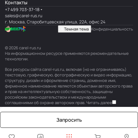
Контакты
+7 499 703-37-18
sales@carel-rus.ru
г. Москва, Старобитцевская улица, 22А, офис 24
Темная тема
Конфиденциальность
© 2026 carel-rus.ru
На информационном ресурсе применяются
рекомендательные
технологии
.
Все ресурсы сайта carel-rus.ru, включая (но не ограничиваясь)
текстовую, графическую, фотографическую и видео информацию,
структуру, дизайн и оформление страниц, доменное имя,
фирменное наименование являются объектами авторского права
и прав на интеллектуальную собственность, защищены
российским законодательством и международными
соглашениями об охране авторских прав.
Читать далее
Запросить