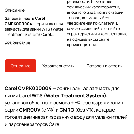
реальности. Изменение
технических характеристик,
Описание
внешнего вида, комплектации
товара, возможны без
Запасная часть Carel
уведомления покупателя. В
CMRK000004
— оригинальная
случае сомнений уточняйте
запчасть для линии WTS (Water
характеристики и комплектацию
Treatment System) Carel:
на официальном сайте
установок обратного осмоса и
Все описание
производителя.
УФ-обеззараживания CMROUV /
CMRO, которые готовят
деминерализованную воду для
увлажнителей Carel (humiFog,
Описание
Характеристики
Вопросы и ответы
MC multizone, ChillBooster) и
парогенераторов (heaterSteam,
gaSteam). Артикул требует
уточнения точной позиции по
Carel CMRK000004
— оригинальная запчасть для
прайсу Carel.
линии Carel
WTS (Water Treatment System)
:
установок обратного осмоса + УФ-обеззараживания
серии
CMROUV
(с УФ) и
CMRO
(без УФ), которые
готовят деминерализованную воду для увлажнителей
и парогенераторов Carel.