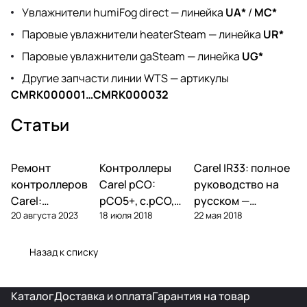
Увлажнители humiFog direct — линейка
UA*
/
MC*
Паровые увлажнители heaterSteam — линейка
UR*
Паровые увлажнители gaSteam — линейка
UG*
Другие запчасти линии WTS — артикулы
CMRK000001…CMRK000032
Статьи
Ремонт
Автоматика и
Контроллеры
Автоматика и
Carel IR33: полное
Автоматика и
контроллеры
контроллеры
контроллеры
контроллеров
Carel pCO:
руководство на
Carel:
pCO5+, c.pCO,
русском —
20 августа 2023
18 июля 2018
22 мая 2018
диагностика
pCO mini —
параметры,
типовых
полный обзор
подключение,
поломок и
линейки
ошибки
Назад к списку
замена
Каталог
Доставка и оплата
Гарантия на товар