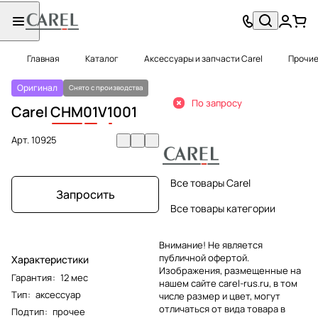
Главная
Каталог
Аксессуары и запчасти Carel
Прочие
Оригинал
Снято с производства
По запросу
Carel
CHM
01
V
1
001
Арт.
10925
Все товары Carel
Запросить
Все товары категории
Внимание! Не является
публичной офертой.
Характеристики
Изображения, размещенные на
Гарантия
:
12 мес
нашем сайте carel-rus.ru, в том
Тип
:
аксессуар
числе размер и цвет, могут
отличаться от вида товара в
Подтип
:
прочее