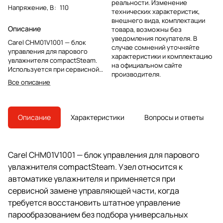
реальности. Изменение
Напряжение, В
:
110
технических характеристик,
внешнего вида, комплектации
Описание
товара, возможны без
уведомления покупателя. В
Carel CHM01V1001 — блок
случае сомнений уточняйте
управления для парового
характеристики и комплектацию
увлажнителя compactSteam.
на официальном сайте
Используется при сервисной
производителя.
замене управляющего модуля в
Все описание
существующих установках
увлажнения.
Описание
Характеристики
Вопросы и ответы
Carel CHM01V1001 — блок управления для парового
увлажнителя compactSteam. Узел относится к
автоматике увлажнителя и применяется при
сервисной замене управляющей части, когда
требуется восстановить штатное управление
парообразованием без подбора универсальных