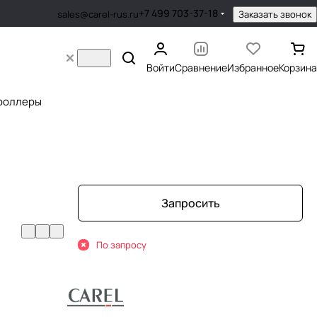
+7 499 703-37-18
Заказать звонок
sales@carel-rus.ru
Войти
Сравнение
Избранное
Корзина
роллеры
Запросить
По запросу