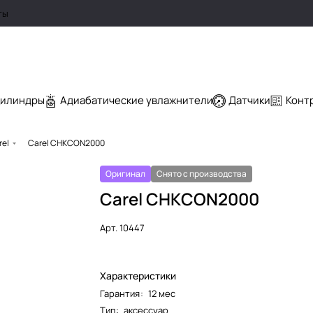
ты
цилиндры
Адиабатические увлажнители
Датчики
Конт
rel
Carel CHKCON2000
Оригинал
Снято с производства
Carel CHKCON2000
Арт.
10447
Характеристики
Гарантия
:
12 мес
Тип
:
аксессуар