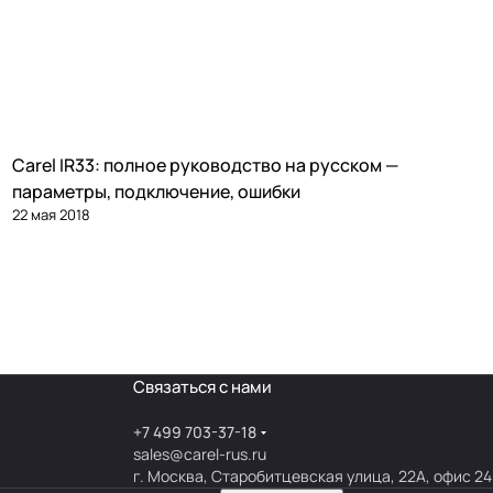
Carel IR33: полное руководство на русском —
Автоматика и контроллеры
параметры, подключение, ошибки
22 мая 2018
Связаться с нами
+7 499 703-37-18
sales@carel-rus.ru
г. Москва, Старобитцевская улица, 22А, офис 24