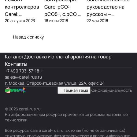
контроллеры
контроллеры
контроллеры
контроллеров
Carel pCO:
руководство на
Carel:
pCO5+, c.pCO,
русском —
20 августа 2023
18 июля 2018
22 мая 2018
диагностика
pCO mini —
параметры,
типовых
полный обзор
подключение,
поломок и
линейки
ошибки
Назад к списку
замена
Каталог
Доставка и оплата
Гарантия на товар
Контакты
+7 499 703-37-18
sales@carel-rus.ru
г. Москва, Старобитцевская улица, 22А, офис 24
Темная тема
Конфиденциальность
© 2026 carel-rus.ru
На информационном ресурсе применяются
рекомендательные
технологии
.
Все ресурсы сайта carel-rus.ru, включая (но не ограничиваясь)
текстовую, графическую, фотографическую и видео информацию,