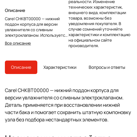
реальности. Изменение
технических характеристик,
Описание
внешнего вида, комплектации
товара, возможны без
Carel CHKBT00000 — нижний
уведомления покупателя. В
поддон корпуса для версии
случае сомнений уточняйте
увлажнителя со сливным
характеристики и комплектацию
электроклапаном. Используется
на официальном сайте
при восстановлении нижнего
Все описание
производителя.
узла бака и штатной схемы
слива.
Описание
Характеристики
Вопросы и ответы
Carel CHKBT00000 — нижний поддон корпуса для
версии увлажнителя со сливным электроклапаном.
Деталь применяется при восстановлении нижней
части бака и помогает сохранить штатную компоновку
узла без подбора нестандартных элементов.