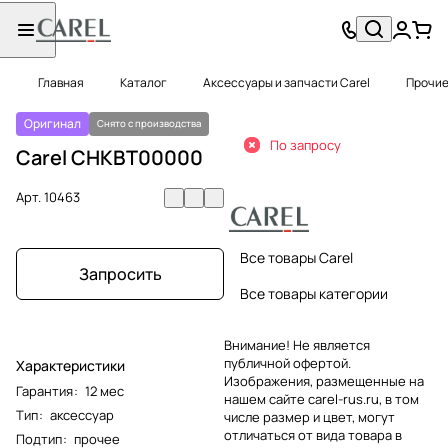
Главная
Каталог
Аксессуары и запчасти Carel
Прочие
Оригинал
Снято с производства
По запросу
Carel CHKBT00000
Арт.
10463
Все товары Carel
Запросить
Все товары категории
Внимание! Не является
публичной офертой.
Характеристики
Изображения, размещенные на
Гарантия
:
12 мес
нашем сайте carel-rus.ru, в том
Тип
:
аксессуар
числе размер и цвет, могут
отличаться от вида товара в
Подтип
:
прочее