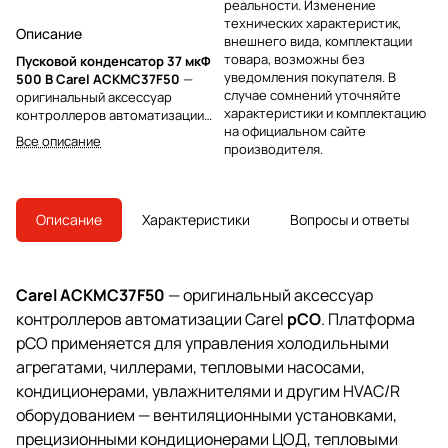
реальности. Изменение
технических характеристик,
Описание
внешнего вида, комплектации
товара, возможны без
Пусковой конденсатор 37 мкФ
уведомления покупателя. В
500 В Carel ACKMC37F50
—
случае сомнений уточняйте
оригинальный аксессуар
характеристики и комплектацию
контроллеров автоматизации
на официальном сайте
Carel pCO
. Рабочий
Все описание
производителя.
конденсатор для привода
вентилятора/насоса.
Описание
Характеристики
Вопросы и ответы
Carel ACKMC37F50
— оригинальный аксессуар
контроллеров автоматизации Carel
pCO
. Платформа
pCO применяется для управления холодильными
агрегатами, чиллерами, тепловыми насосами,
кондиционерами, увлажнителями и другим HVAC/R
оборудованием — вентиляционными установками,
прецизионными кондиционерами ЦОД, тепловыми