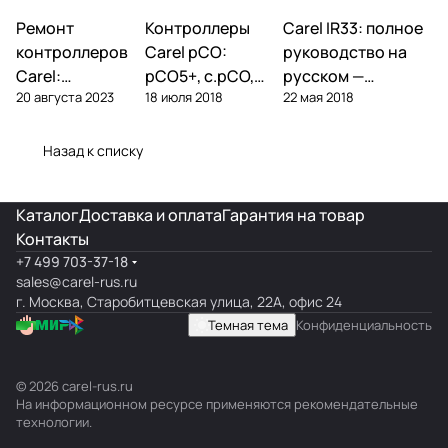
Ремонт
Автоматика и
Контроллеры
Автоматика и
Carel IR33: полное
Автоматика и
контроллеры
контроллеры
контроллеры
контроллеров
Carel pCO:
руководство на
Carel:
pCO5+, c.pCO,
русском —
20 августа 2023
18 июля 2018
22 мая 2018
диагностика
pCO mini —
параметры,
типовых
полный обзор
подключение,
поломок и
линейки
ошибки
Назад к списку
замена
Каталог
Доставка и оплата
Гарантия на товар
Контакты
+7 499 703-37-18
sales@carel-rus.ru
г. Москва, Старобитцевская улица, 22А, офис 24
Темная тема
Конфиденциальность
© 2026 carel-rus.ru
На информационном ресурсе применяются
рекомендательные
технологии
.