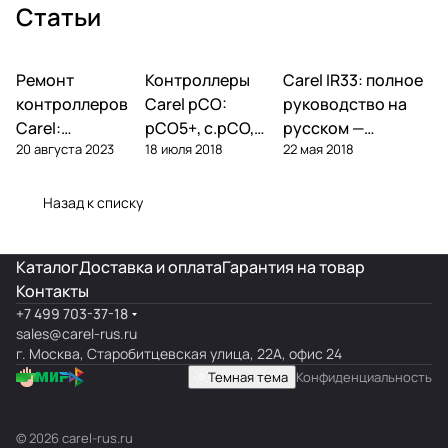
Статьи
Ремонт
Автоматика и
Контроллеры
Автоматика и
Carel IR33: полное
Автоматика и
контроллеры
контроллеры
контроллеры
контроллеров
Carel pCO:
руководство на
Carel:
pCO5+, c.pCO,
русском —
20 августа 2023
18 июля 2018
22 мая 2018
диагностика
pCO mini —
параметры,
типовых
полный обзор
подключение,
поломок и
линейки
ошибки
Назад к списку
замена
Каталог
Доставка и оплата
Гарантия на товар
Контакты
+7 499 703-37-18
sales@carel-rus.ru
г. Москва, Старобитцевская улица, 22А, офис 24
Темная тема
Конфиденциальность
© 2026 carel-rus.ru