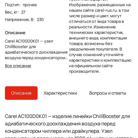
Подтип
:
прочее
Изображения, размещенные на
нашем сайте carel-rus.ru, в том
Вес, кг
:
27
числе размер и цвет, могут
Напряжение, В
:
230
отличаться от вида товара в
реальности. Изменение
Описание
технических характеристик,
внешнего вида, комплектации
Carel AC100D0K01 — узел
товара, возможны без
ChillBooster для
уведомления покупателя. В
адиабатического доохлаждения
случае сомнений уточняйте
воздуха перед конденсатором
характеристики и комплектацию
чиллера или драйкулера. Версия
Все описание
на официальном сайте
для расхода воды до 1000 л/ч.
производителя.
Описание
Характеристики
Вопросы и ответы
Carel AC100D0K01 — изделие линейки ChillBooster для
адиабатического доохлаждения воздуха перед
конденсатором чиллера или драйкулера. Узел