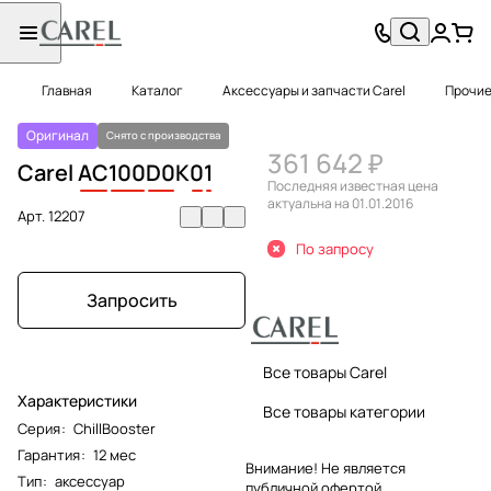
Главная
Каталог
Аксессуары и запчасти Carel
Прочие
Оригинал
Снято с производства
361 642 ₽
Carel
AC
100
D0
K
0
1
Последняя известная цена
актуальна на 01.01.2016
Арт.
12207
По запросу
Запросить
Все товары Carel
Характеристики
Все товары категории
Серия
:
ChillBooster
Гарантия
:
12 мес
Внимание! Не является
Тип
:
аксессуар
публичной офертой.