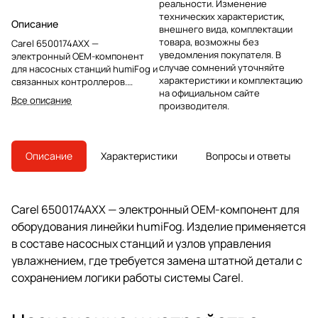
реальности. Изменение
технических характеристик,
Описание
внешнего вида, комплектации
товара, возможны без
Carel 6500174AXX —
уведомления покупателя. В
электронный OEM-компонент
случае сомнений уточняйте
для насосных станций humiFog и
характеристики и комплектацию
связанных контроллеров.
на официальном сайте
Используется для замены
Все описание
производителя.
штатного узла в системе
управления увлажнением Carel.
Описание
Характеристики
Вопросы и ответы
Carel 6500174AXX — электронный OEM-компонент для
оборудования линейки humiFog. Изделие применяется
в составе насосных станций и узлов управления
увлажнением, где требуется замена штатной детали с
сохранением логики работы системы Carel.