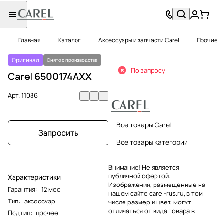
Главная
Каталог
Аксессуары и запчасти Carel
Прочие
Оригинал
Снято с производства
По запросу
Carel 6500174AXX
Арт.
11086
Все товары Carel
Запросить
Все товары категории
Внимание! Не является
публичной офертой.
Характеристики
Изображения, размещенные на
Гарантия
:
12 мес
нашем сайте carel-rus.ru, в том
Тип
:
аксессуар
числе размер и цвет, могут
отличаться от вида товара в
Подтип
:
прочее