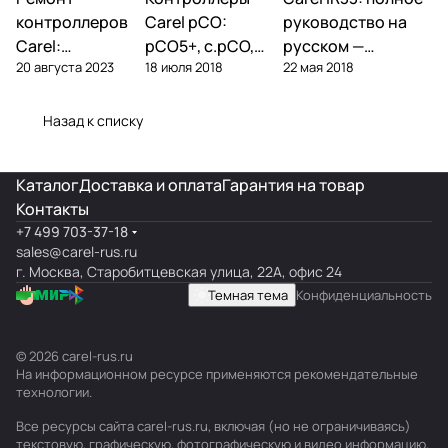
контроллеры
контроллеры
контроллеры
контроллеров
Carel pCO:
руководство на
Carel:
pCO5+, c.pCO,
русском —
20 августа 2023
18 июля 2018
22 мая 2018
диагностика
pCO mini —
параметры,
типовых
полный обзор
подключение,
поломок и
линейки
ошибки
Назад к списку
замена
Каталог
Доставка и оплата
Гарантия на товар
Контакты
+7 499 703-37-18
sales@carel-rus.ru
г. Москва, Старобитцевская улица, 22А, офис 24
Темная тема
Конфиденциальность
© 2026 carel-rus.ru
На информационном ресурсе применяются
рекомендательные
технологии
.
Все ресурсы сайта carel-rus.ru, включая (но не ограничиваясь)
текстовую, графическую, фотографическую и видео информацию,