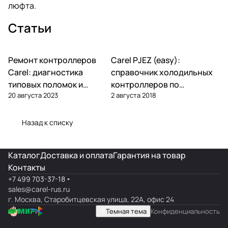
люфта.
Статьи
Ремонт контроллеров
Carel PJEZ (easy):
Автоматика и контроллеры
Автоматика и контроллеры
Carel: диагностика
справочник холодильных
типовых поломок и
контроллеров по
20 августа 2023
2 августа 2018
замена
артикулам
Назад к списку
Каталог
Доставка и оплата
Гарантия на товар
Контакты
+7 499 703-37-18
sales@carel-rus.ru
г. Москва, Старобитцевская улица, 22А, офис 24
Темная тема
Конфиденциальность