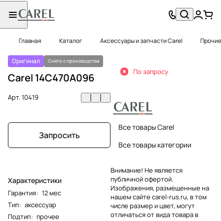
Главная
Каталог
Аксессуары и запчасти Carel
Прочие
Оригинал
Снято с производства
По запросу
Carel 14C470A096
Арт.
10419
Все товары Carel
Запросить
Все товары категории
Внимание! Не является
публичной офертой.
Характеристики
Изображения, размещенные на
Гарантия
:
12 мес
нашем сайте carel-rus.ru, в том
Тип
:
аксессуар
числе размер и цвет, могут
отличаться от вида товара в
Подтип
:
прочее