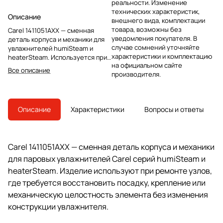
реальности. Изменение
технических характеристик,
Описание
внешнего вида, комплектации
товара, возможны без
Carel 1411051AXX — сменная
уведомления покупателя. В
деталь корпуса и механики для
случае сомнений уточняйте
увлажнителей humiSteam и
характеристики и комплектацию
heaterSteam. Используется при
на официальном сайте
сервисной замене штатного
Все описание
производителя.
узла без изменения конструкции
оборудования.
Описание
Характеристики
Вопросы и ответы
Carel 1411051AXX — сменная деталь корпуса и механики
для паровых увлажнителей Carel серий humiSteam и
heaterSteam. Изделие используют при ремонте узлов,
где требуется восстановить посадку, крепление или
механическую целостность элемента без изменения
конструкции увлажнителя.