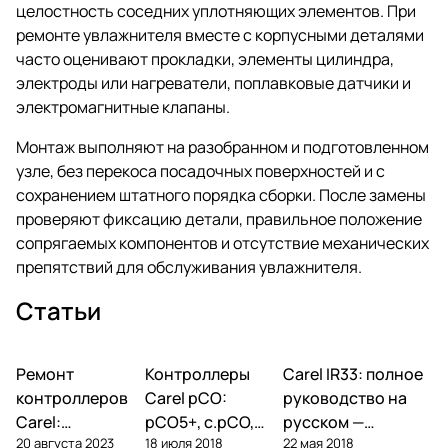
целостность соседних уплотняющих элементов. При
ремонте увлажнителя вместе с корпусными деталями
часто оценивают прокладки, элементы цилиндра,
электроды или нагреватели, поплавковые датчики и
электромагнитные клапаны.
Монтаж выполняют на разобранном и подготовленном
узле, без перекоса посадочных поверхностей и с
сохранением штатного порядка сборки. После замены
проверяют фиксацию детали, правильное положение
сопрягаемых компонентов и отсутствие механических
препятствий для обслуживания увлажнителя.
Статьи
Ремонт
Автоматика и
Контроллеры
Автоматика и
Carel IR33: полное
Автоматика и
контроллеры
контроллеры
контроллеры
контроллеров
Carel pCO:
руководство на
Carel:
pCO5+, c.pCO,
русском —
20 августа 2023
18 июля 2018
22 мая 2018
диагностика
pCO mini —
параметры,