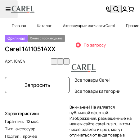
Главная
Каталог
Аксессуары и запчасти Carel
Прочие
Оригинал
Снято с производства
По запросу
Carel 1411051AXX
Арт.
10454
Все товары Carel
Запросить
Все товары категории
Внимание! Не является
публичной офертой.
Характеристики
Изображения, размещенные на
Гарантия
:
12 мес
нашем сайте carel-rus.ru, в том
Тип
:
аксессуар
числе размер и цвет, могут
отличаться от вида товара в
Подтип
:
прочее