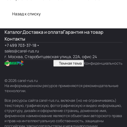
типовых
полный обзор
подключение,
поломок и
линейки
ошибки
Назад к списку
замена
Каталог
Доставка и оплата
Гарантия на товар
Контакты
+7 499 703-37-18
sales@carel-rus.ru
г. Москва, Старобитцевская улица, 22А, офис 24
Темная тема
Конфиденциальность
© 2026 carel-rus.ru
На информационном ресурсе применяются
рекомендательные
технологии
.
Все ресурсы сайта carel-rus.ru, включая (но не ограничиваясь)
текстовую, графическую, фотографическую и видео информацию,
структуру, дизайн и оформление страниц, доменное имя,
фирменное наименование являются объектами авторского права
и прав на интеллектуальную собственность, защищены
российским законодательством и международными