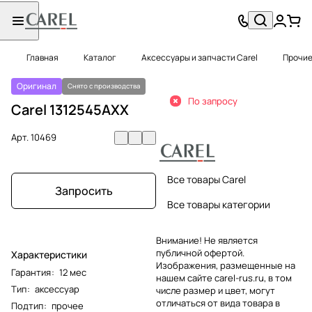
Главная
Каталог
Аксессуары и запчасти Carel
Прочие
Оригинал
Снято с производства
По запросу
Carel 1312545AXX
Арт.
10469
Все товары Carel
Запросить
Все товары категории
Внимание! Не является
публичной офертой.
Характеристики
Изображения, размещенные на
Гарантия
:
12 мес
нашем сайте carel-rus.ru, в том
Тип
:
аксессуар
числе размер и цвет, могут
отличаться от вида товара в
Подтип
:
прочее