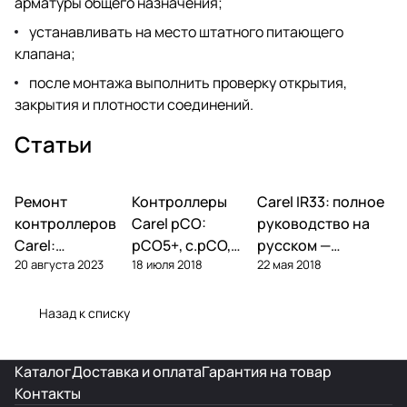
арматуры общего назначения;
устанавливать на место штатного питающего
клапана;
после монтажа выполнить проверку открытия,
закрытия и плотности соединений.
Статьи
Ремонт
Автоматика и
Контроллеры
Автоматика и
Carel IR33: полное
Автоматика и
контроллеры
контроллеры
контроллеры
контроллеров
Carel pCO:
руководство на
Carel:
pCO5+, c.pCO,
русском —
20 августа 2023
18 июля 2018
22 мая 2018
диагностика
pCO mini —
параметры,
типовых
полный обзор
подключение,
поломок и
линейки
ошибки
Назад к списку
замена
Каталог
Доставка и оплата
Гарантия на товар
Контакты