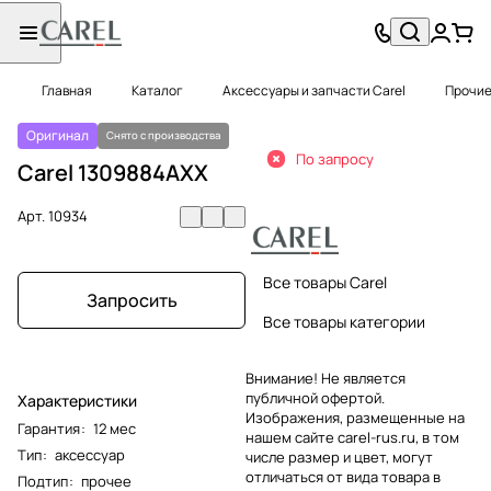
Главная
Каталог
Аксессуары и запчасти Carel
Прочие
Оригинал
Снято с производства
По запросу
Carel 1309884AXX
Арт.
10934
Все товары Carel
Запросить
Все товары категории
Внимание! Не является
публичной офертой.
Характеристики
Изображения, размещенные на
Гарантия
:
12 мес
нашем сайте carel-rus.ru, в том
Тип
:
аксессуар
числе размер и цвет, могут
отличаться от вида товара в
Подтип
:
прочее