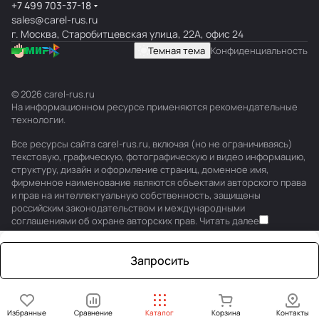
+7 499 703-37-18
sales@carel-rus.ru
г. Москва, Старобитцевская улица, 22А, офис 24
Темная тема
Конфиденциальность
© 2026 carel-rus.ru
На информационном ресурсе применяются
рекомендательные
технологии
.
Все ресурсы сайта carel-rus.ru, включая (но не ограничиваясь)
текстовую, графическую, фотографическую и видео информацию,
структуру, дизайн и оформление страниц, доменное имя,
фирменное наименование являются объектами авторского права
и прав на интеллектуальную собственность, защищены
российским законодательством и международными
соглашениями об охране авторских прав.
Читать далее
Запросить
Избранные
Сравнение
Каталог
Корзина
Контакты