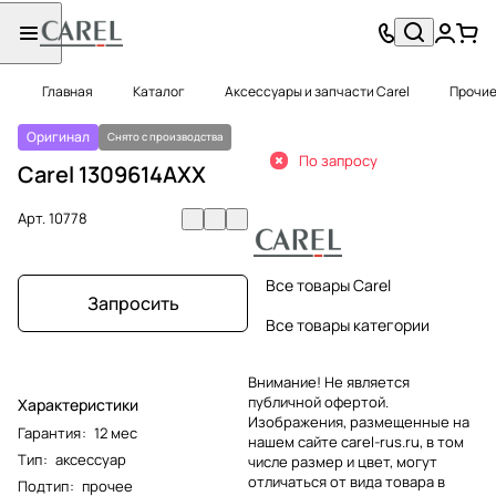
Главная
Каталог
Аксессуары и запчасти Carel
Прочие
Оригинал
Снято с производства
По запросу
Carel 1309614AXX
Арт.
10778
Все товары Carel
Запросить
Все товары категории
Внимание! Не является
публичной офертой.
Характеристики
Изображения, размещенные на
Гарантия
:
12 мес
нашем сайте carel-rus.ru, в том
Тип
:
аксессуар
числе размер и цвет, могут
отличаться от вида товара в
Подтип
:
прочее