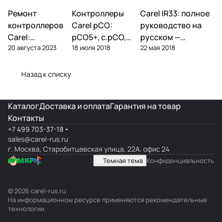
Ремонт
Автоматика и
Контроллеры
Автоматика и
Carel IR33: полное
Автоматика и
контроллеры
контроллеры
контроллеры
контроллеров
Carel pCO:
руководство на
Carel:
pCO5+, c.pCO,
русском —
20 августа 2023
18 июля 2018
22 мая 2018
диагностика
pCO mini —
параметры,
типовых
полный обзор
подключение,
поломок и
линейки
ошибки
Назад к списку
замена
Каталог
Доставка и оплата
Гарантия на товар
Контакты
+7 499 703-37-18
sales@carel-rus.ru
г. Москва, Старобитцевская улица, 22А, офис 24
Темная тема
Конфиденциальность
© 2026 carel-rus.ru
На информационном ресурсе применяются
рекомендательные
технологии
.