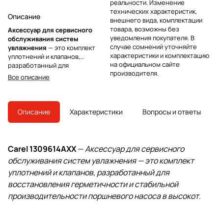
реальности. Изменение
технических характеристик,
Описание
внешнего вида, комплектации
товара, возможны без
Аксессуар для сервисного
уведомления покупателя. В
обслуживания систем
случае сомнений уточняйте
увлажнения
— это комплект
характеристики и комплектацию
уплотнений и клапанов,
на официальном сайте
разработанный для
производителя.
восстановления герметичности
Все описание
и стабильной
производительности
поршневого насоса в
высокоточных системах
Описание
Характеристики
Вопросы и ответы
распылительного увлажнения.
Модель ориентирована на
насосы Interpump Series 63 с
диаметром поршня 18 мм
Carel 1309614AXX
—
Аксессуар для сервисного
(латунная версия), что делает
обслуживания систем увлажнения — это комплект
ее точным решением для
регламентного ремонта без
уплотнений и клапанов, разработанный для
подбора отдельных деталей.
восстановления герметичности и стабильной
Такая совместимость сокращает
производительности поршневого насоса в высокот
.
простой и возвращает установку
к паспортным параметрам
работы после планового