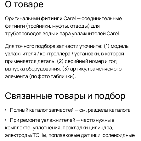
О товаре
обслуживания
Оригинальный
фитинги
Carel — соединительные
фитинги (тройники, муфты, отводы) для
трубопроводов воды и пара увлажнителей Carel.
Для точного подбора запчасти уточните: (1) модель
увлажнителя / контроллера / установки, в которой
применяется деталь, (2) серийный номер и год
выпуска оборудования, (3) артикул заменяемого
элемента (по фото таблички).
Связанные товары и подбор
Полный каталог запчастей —
см. разделы каталога
При ремонте увлажнителей — часто нужны в
комплекте: уплотнения, прокладки цилиндра,
электроды/ТЭНы, поплавковые датчики, соленоидные