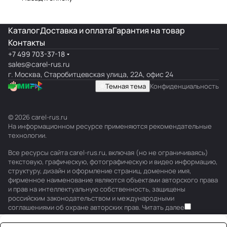
замена
Каталог
Доставка и оплата
Гарантия на товар
Контакты
+7 499 703-37-18
sales@carel-rus.ru
г. Москва, Старобитцевская улица, 22А, офис 24
Темная тема
Конфиденциальность
© 2026 carel-rus.ru
На информационном ресурсе применяются
рекомендательные
технологии
.
Все ресурсы сайта carel-rus.ru, включая (но не ограничиваясь)
текстовую, графическую, фотографическую и видео информацию,
структуру, дизайн и оформление страниц, доменное имя,
фирменное наименование являются объектами авторского права
и прав на интеллектуальную собственность, защищены
российским законодательством и международными
соглашениями об охране авторских прав.
Читать далее