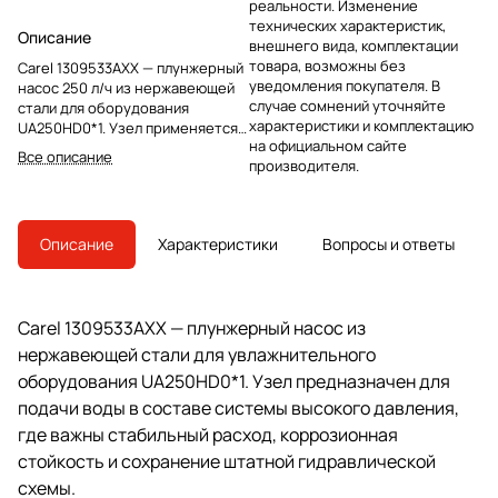
реальности. Изменение
технических характеристик,
Описание
внешнего вида, комплектации
товара, возможны без
Carel 1309533AXX — плунжерный
уведомления покупателя. В
насос 250 л/ч из нержавеющей
случае сомнений уточняйте
стали для оборудования
характеристики и комплектацию
UA250HD0*1. Узел применяется в
на официальном сайте
водяном контуре систем
Все описание
производителя.
увлажнения Carel.
Описание
Характеристики
Вопросы и ответы
Carel 1309533AXX — плунжерный насос из
нержавеющей стали для увлажнительного
оборудования UA250HD0*1. Узел предназначен для
подачи воды в составе системы высокого давления,
где важны стабильный расход, коррозионная
стойкость и сохранение штатной гидравлической
схемы.