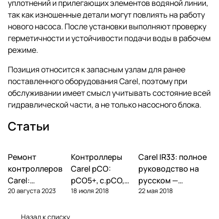
уплотнений и прилегающих элементов водяной линии,
так как изношенные детали могут повлиять на работу
нового насоса. После установки выполняют проверку
герметичности и устойчивости подачи воды в рабочем
режиме.
Позиция относится к запасным узлам для ранее
поставленного оборудования Carel, поэтому при
обслуживании имеет смысл учитывать состояние всей
гидравлической части, а не только насосного блока.
Статьи
Ремонт
Автоматика и
Контроллеры
Автоматика и
Carel IR33: полное
Автоматика и
контроллеры
контроллеры
контроллеры
контроллеров
Carel pCO:
руководство на
Carel:
pCO5+, c.pCO,
русском —
20 августа 2023
18 июля 2018
22 мая 2018
диагностика
pCO mini —
параметры,
типовых
полный обзор
подключение,
поломок и
линейки
ошибки
Назад к списку