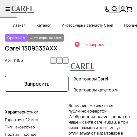
Главная
Каталог
Аксессуары и запчасти Carel
Прочие
Оригинал
Снято с производства
По запросу
Carel 1309533AXX
Арт.
11156
Все товары Carel
Запросить
Все товары категории
Внимание! Не является
публичной офертой.
Характеристики
Изображения, размещенные на
Гарантия
:
12 мес
нашем сайте carel-rus.ru, в том
Тип
:
аксессуар
числе размер и цвет, могут
отличаться от вида товара в
Подтип
:
прочее