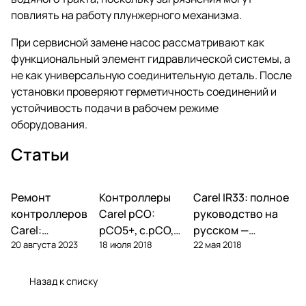
повлиять на работу плунжерного механизма.
При сервисной замене насос рассматривают как
функциональный элемент гидравлической системы, а
не как универсальную соединительную деталь. После
установки проверяют герметичность соединений и
устойчивость подачи в рабочем режиме
оборудования.
Статьи
Ремонт
Автоматика и
Контроллеры
Автоматика и
Carel IR33: полное
Автоматика и
контроллеры
контроллеры
контроллеры
контроллеров
Carel pCO:
руководство на
Carel:
pCO5+, c.pCO,
русском —
20 августа 2023
18 июля 2018
22 мая 2018
диагностика
pCO mini —
параметры,
типовых
полный обзор
подключение,
поломок и
линейки
ошибки
Назад к списку
замена