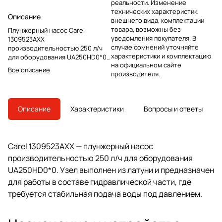
реальности. Изменение
технических характеристик,
Описание
внешнего вида, комплектации
товара, возможны без
Плунжерный насос Carel
уведомления покупателя. В
1309523AXX
случае сомнений уточняйте
производительностью 250 л/ч
характеристики и комплектацию
для оборудования UA250HD0*0.
на официальном сайте
Латунный узел для замены в
Все описание
производителя.
гидравлической части системы
увлажнения.
Описание
Характеристики
Вопросы и ответы
Carel 1309523AXX — плунжерный насос
производительностью 250 л/ч для оборудования
UA250HD0*0. Узел выполнен из латуни и предназначен
для работы в составе гидравлической части, где
требуется стабильная подача воды под давлением.