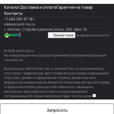
Каталог
Доставка и оплата
Гарантия на товар
Контакты
+7 499 703-37-18
sales@carel-rus.ru
г. Москва, Старобитцевская улица, 22А, офис 24
Темная тема
Конфиденциальность
© 2026 carel-rus.ru
На информационном ресурсе применяются
рекомендательные
технологии
.
Все ресурсы сайта carel-rus.ru, включая (но не ограничиваясь)
текстовую, графическую, фотографическую и видео информацию,
структуру, дизайн и оформление страниц, доменное имя,
фирменное наименование являются объектами авторского права
и прав на интеллектуальную собственность, защищены
российским законодательством и международными
соглашениями об охране авторских прав.
Читать далее
Запросить