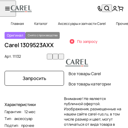
Главная
Каталог
Аксессуары и запчасти Carel
Прочие
Оригинал
Снято с производства
По запросу
Carel 1309523AXX
Арт.
11132
Все товары Carel
Запросить
Все товары категории
Внимание! Не является
публичной офертой.
Характеристики
Изображения, размещенные на
Гарантия
:
12 мес
нашем сайте carel-rus.ru, в том
Тип
:
аксессуар
числе размер и цвет, могут
отличаться от вида товара в
Подтип
:
прочее