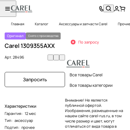
Главная
Каталог
Аксессуары и запчасти Carel
Прочие
Оригинал
Снято с производства
По запросу
Carel 1309355AXX
Арт.
28496
Все товары Carel
Запросить
Все товары категории
Внимание! Не является
публичной офертой.
Характеристики
Изображения, размещенные на
Гарантия
:
12 мес
нашем сайте carel-rus.ru, в том
Тип
:
аксессуар
числе размер и цвет, могут
отличаться от вида товара в
Подтип
:
прочее