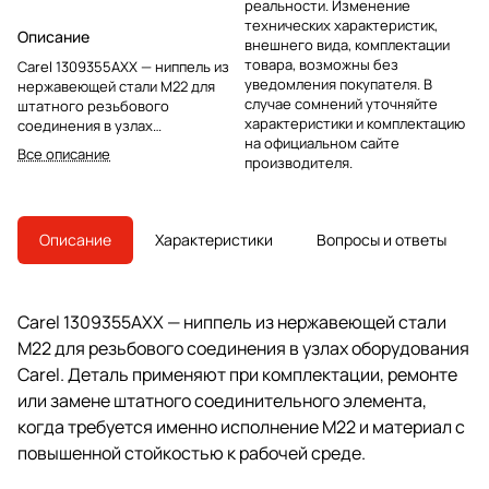
реальности. Изменение
технических характеристик,
Описание
внешнего вида, комплектации
товара, возможны без
Carel 1309355AXX — ниппель из
уведомления покупателя. В
нержавеющей стали М22 для
случае сомнений уточняйте
штатного резьбового
характеристики и комплектацию
соединения в узлах
на официальном сайте
оборудования Carel.
Все описание
производителя.
Используется при замене или
сервисной сборке.
Описание
Характеристики
Вопросы и ответы
Carel 1309355AXX — ниппель из нержавеющей стали
М22 для резьбового соединения в узлах оборудования
Carel. Деталь применяют при комплектации, ремонте
или замене штатного соединительного элемента,
когда требуется именно исполнение М22 и материал с
повышенной стойкостью к рабочей среде.