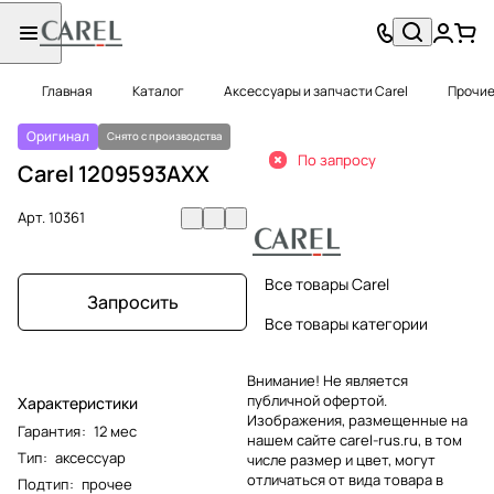
Главная
Каталог
Аксессуары и запчасти Carel
Прочие
Оригинал
Снято с производства
По запросу
Carel 1209593AXX
Арт.
10361
Все товары Carel
Запросить
Все товары категории
Внимание! Не является
публичной офертой.
Характеристики
Изображения, размещенные на
Гарантия
:
12 мес
нашем сайте carel-rus.ru, в том
Тип
:
аксессуар
числе размер и цвет, могут
отличаться от вида товара в
Подтип
:
прочее