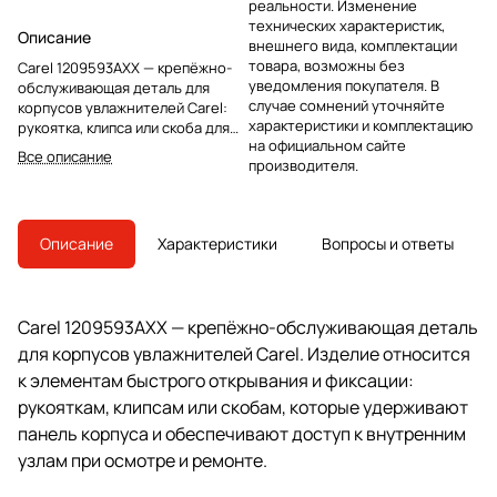
реальности. Изменение
технических характеристик,
Описание
внешнего вида, комплектации
товара, возможны без
Carel 1209593AXX — крепёжно-
уведомления покупателя. В
обслуживающая деталь для
случае сомнений уточняйте
корпусов увлажнителей Carel:
характеристики и комплектацию
рукоятка, клипса или скоба для
на официальном сайте
фиксации панели и быстрого
Все описание
производителя.
доступа к внутренним узлам.
Описание
Характеристики
Вопросы и ответы
Carel 1209593AXX — крепёжно-обслуживающая деталь
для корпусов увлажнителей Carel. Изделие относится
к элементам быстрого открывания и фиксации:
рукояткам, клипсам или скобам, которые удерживают
панель корпуса и обеспечивают доступ к внутренним
узлам при осмотре и ремонте.