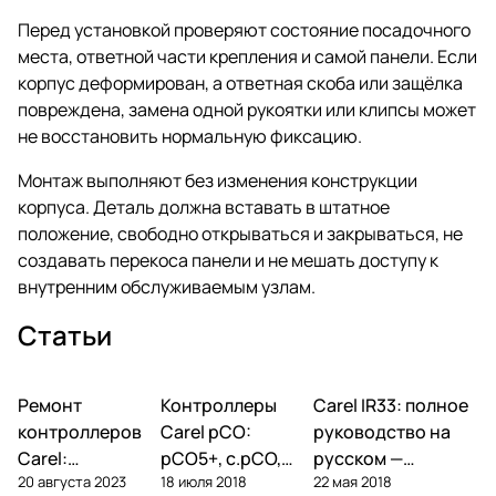
Перед установкой проверяют состояние посадочного
места, ответной части крепления и самой панели. Если
корпус деформирован, а ответная скоба или защёлка
повреждена, замена одной рукоятки или клипсы может
не восстановить нормальную фиксацию.
Монтаж выполняют без изменения конструкции
корпуса. Деталь должна вставать в штатное
положение, свободно открываться и закрываться, не
создавать перекоса панели и не мешать доступу к
внутренним обслуживаемым узлам.
Статьи
Ремонт
Автоматика и
Контроллеры
Автоматика и
Carel IR33: полное
Автоматика и
контроллеры
контроллеры
контроллеры
контроллеров
Carel pCO:
руководство на
Carel:
pCO5+, c.pCO,
русском —
20 августа 2023
18 июля 2018
22 мая 2018
диагностика
pCO mini —
параметры,