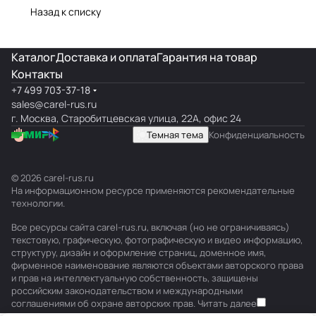
поломок и
линейки
ошибки
Назад к списку
замена
Каталог
Доставка и оплата
Гарантия на товар
Контакты
+7 499 703-37-18
sales@carel-rus.ru
г. Москва, Старобитцевская улица, 22А, офис 24
Темная тема
Конфиденциальность
© 2026 carel-rus.ru
На информационном ресурсе применяются
рекомендательные
технологии
.
Все ресурсы сайта carel-rus.ru, включая (но не ограничиваясь)
текстовую, графическую, фотографическую и видео информацию,
структуру, дизайн и оформление страниц, доменное имя,
фирменное наименование являются объектами авторского права
и прав на интеллектуальную собственность, защищены
российским законодательством и международными
соглашениями об охране авторских прав.
Читать далее