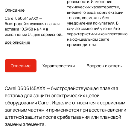
реальности. Изменение
технических характеристик,
Описание
внешнего вида, комплектации
товара, возможны без
Carel 0606145AXX —
уведомления покупателя. В
быстродействующая плавкая
случае сомнений уточняйте
вставка 10,3×38 на 4 A в
характеристики и комплектацию
исполнении UL для сервисной
на официальном сайте
замены в электрических цепях
Все описание
производителя.
оборудования Carel.
Описание
Характеристики
Вопросы и ответы
Carel 0606145AXX — быстродействующая плавкая
вставка для защиты электрических цепей
оборудования Carel. Изделие относится к сервисным
запасным частям и применяется при восстановлении
штатной защиты после срабатывания или плановой
замены элемента.