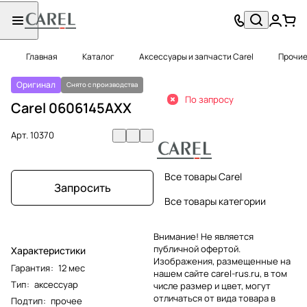
Главная
Каталог
Аксессуары и запчасти Carel
Прочие
Оригинал
Снято с производства
По запросу
Carel 0606145AXX
Арт.
10370
Все товары Carel
Запросить
Все товары категории
Внимание! Не является
публичной офертой.
Характеристики
Изображения, размещенные на
Гарантия
:
12 мес
нашем сайте carel-rus.ru, в том
Тип
:
аксессуар
числе размер и цвет, могут
отличаться от вида товара в
Подтип
:
прочее