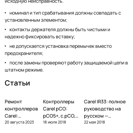
исходную неисправность.
номинал и тип срабатывания должны совпадать с
установленным элементом;
контакты держателя должны быть чистыми и
надежно фиксировать вставку;
не допускается установка перемычек вместо
предохранителя;
после замены проверяют работу защищаемой цепи в
штатном режиме.
Статьи
Ремонт
Автоматика и
Контроллеры
Автоматика и
Carel IR33: полное
Автоматика и
контроллеры
контроллеры
контроллеры
контроллеров
Carel pCO:
руководство на
Carel:
pCO5+, c.pCO,
русском —
20 августа 2023
18 июля 2018
22 мая 2018
диагностика
pCO mini —
параметры,
типовых
полный обзор
подключение,