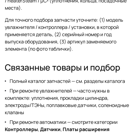
/ heaterSteam / µC² (уплотнения, кольца, посадочные
места).
Для точного подбора запчасти уточните: (1) модель
увлажнителя / контроллера / установки, в которой
применяется деталь, (2) серийный номер и год
выпуска оборудования, (3) артикул заменяемого
элемента (по фото таблички).
Связанные товары и подбор
Полный каталог запчастей —
см. разделы каталога
При ремонте увлажнителей — часто нужны в
комплекте: уплотнения, прокладки цилиндра,
электроды/ТЭНы, поплавковые датчики, соленоидные
клапаны
При ремонте автоматики — смотрите категории
Контроллеры
,
Датчики
,
Платы расширения