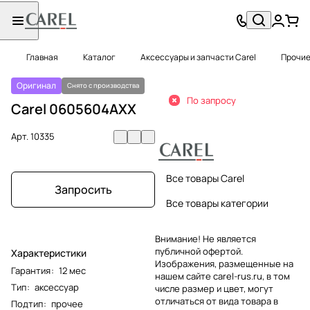
Главная
Каталог
Аксессуары и запчасти Carel
Прочие
Оригинал
Снято с производства
По запросу
Carel 0605604AXX
Арт.
10335
Все товары Carel
Запросить
Все товары категории
Внимание! Не является
публичной офертой.
Характеристики
Изображения, размещенные на
Гарантия
:
12 мес
нашем сайте carel-rus.ru, в том
Тип
:
аксессуар
числе размер и цвет, могут
отличаться от вида товара в
Подтип
:
прочее