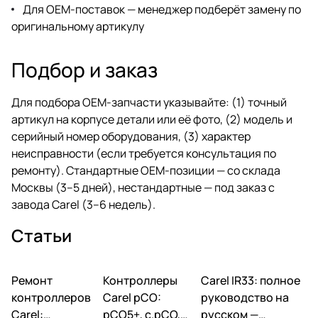
Для OEM-поставок —
менеджер
подберёт замену по
оригинальному артикулу
Подбор и заказ
Для подбора OEM-запчасти указывайте: (1) точный
артикул на корпусе детали или её фото, (2) модель и
серийный номер оборудования, (3) характер
неисправности (если требуется консультация по
ремонту). Стандартные OEM-позиции — со склада
Москвы (3–5 дней), нестандартные — под заказ с
завода Carel (3–6 недель).
Статьи
Ремонт
Автоматика и
Контроллеры
Автоматика и
Carel IR33: полное
Автоматика и
контроллеры
контроллеры
контроллеры
контроллеров
Carel pCO:
руководство на
Carel:
pCO5+, c.pCO,
русском —