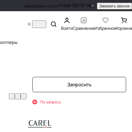
+7 499 703-37-18
Заказать звонок
sales@carel-rus.ru
Войти
Сравнение
Избранное
Корзина
роллеры
Запросить
По запросу