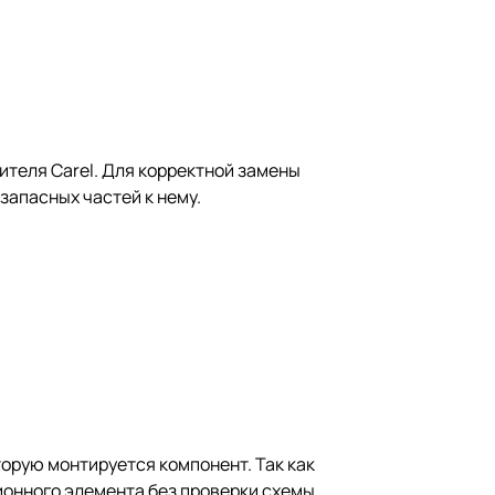
теля Carel. Для корректной замены
запасных частей к нему.
торую монтируется компонент. Так как
ионного элемента без проверки схемы.