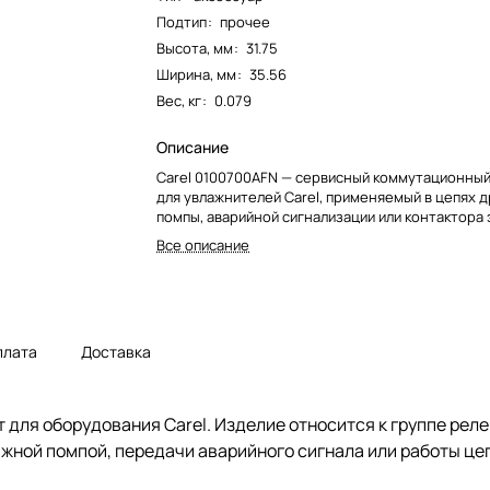
Подтип
:
прочее
Высота, мм
:
31.75
Ширина, мм
:
35.56
Вес, кг
:
0.079
Описание
Carel 0100700AFN — сервисный коммутационны
для увлажнителей Carel, применяемый в цепях 
помпы, аварийной сигнализации или контактора 
Все описание
плата
Доставка
для оборудования Carel. Изделие относится к группе реле
жной помпой, передачи аварийного сигнала или работы це