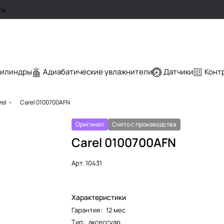
ты
цилиндры
Адиабатические увлажнители
Датчики
Конт
rel
Carel 0100700AFN
Оригинал
Снято с производства
Carel 0100700AFN
Арт.
10431
Характеристики
Гарантия
:
12 мес
Тип
:
аксессуар