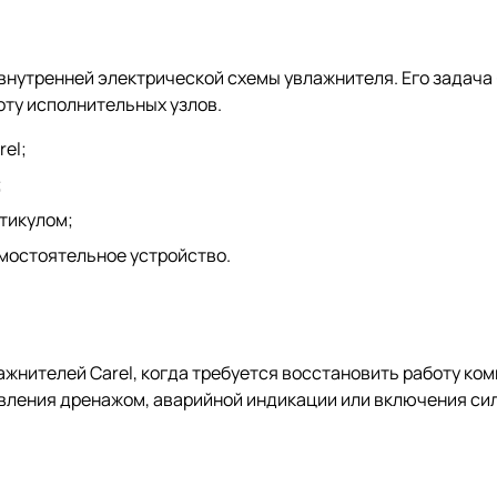
 внутренней электрической схемы увлажнителя. Его зада
оту исполнительных узлов.
el;
;
ртикулом;
амостоятельное устройство.
жнителей Carel, когда требуется восстановить работу ко
авления дренажом, аварийной индикации или включения си