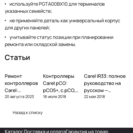
используйте PGTA00BX10 для терминалов
указанных семейств;
не применяйте деталь как универсальный корпус
для других панелей;
учитывайте статус позиции при планировании
ремонта или складской замены.
Статьи
Ремонт
Автоматика и
Контроллеры
Автоматика и
Carel IR33: полное
Автоматика и
контроллеры
контроллеры
контроллеры
контроллеров
Carel pCO:
руководство на
Carel:
pCO5+, c.pCO,
русском —
20 августа 2023
18 июля 2018
22 мая 2018
диагностика
pCO mini —
параметры,
типовых
полный обзор
подключение,
поломок и
линейки
ошибки
Назад к списку
замена
Каталог
Доставка и оплата
Гарантия на товар