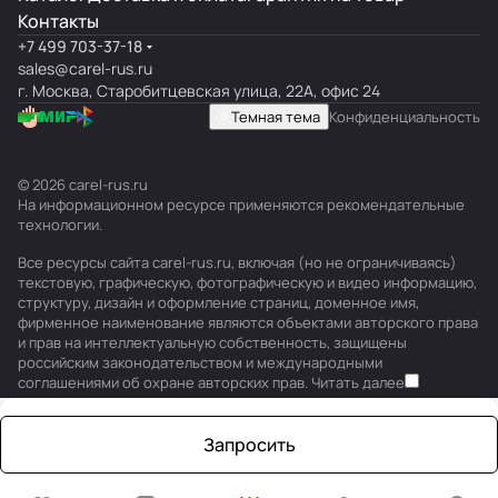
Контакты
+7 499 703-37-18
sales@carel-rus.ru
г. Москва, Старобитцевская улица, 22А, офис 24
Темная тема
Конфиденциальность
© 2026 carel-rus.ru
На информационном ресурсе применяются
рекомендательные
технологии
.
Все ресурсы сайта carel-rus.ru, включая (но не ограничиваясь)
текстовую, графическую, фотографическую и видео информацию,
структуру, дизайн и оформление страниц, доменное имя,
фирменное наименование являются объектами авторского права
и прав на интеллектуальную собственность, защищены
российским законодательством и международными
соглашениями об охране авторских прав.
Читать далее
Запросить