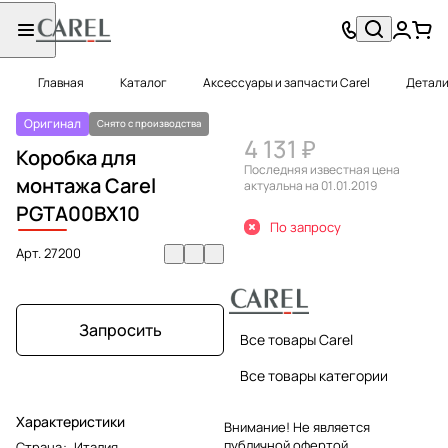
Главная
Каталог
Аксессуары и запчасти Carel
Детали
Оригинал
Снято с производства
4 131 ₽
Коробка для
Последняя известная цена
монтажа Carel
актуальна на 01.01.2019
PGTA
00BX10
По запросу
Арт.
27200
Запросить
Все товары Carel
Все товары категории
Характеристики
Внимание! Не является
публичной офертой.
Страна
:
Италия