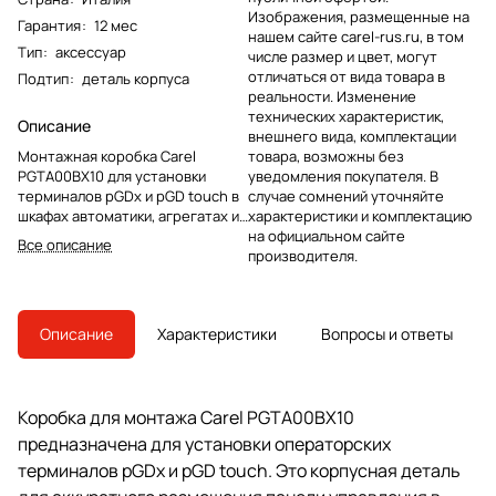
Изображения, размещенные на
Гарантия
:
12 мес
нашем сайте carel-rus.ru, в том
Тип
:
аксессуар
числе размер и цвет, могут
отличаться от вида товара в
Подтип
:
деталь корпуса
реальности. Изменение
технических характеристик,
Описание
внешнего вида, комплектации
Монтажная коробка Carel
товара, возможны без
PGTA00BX10 для установки
уведомления покупателя. В
терминалов pGDx и pGD touch в
случае сомнений уточняйте
шкафах автоматики, агрегатах и
характеристики и комплектацию
панелях управления.
на официальном сайте
Все описание
производителя.
Описание
Характеристики
Вопросы и ответы
Коробка для монтажа Carel PGTA00BX10
предназначена для установки операторских
терминалов pGDx и pGD touch. Это корпусная деталь