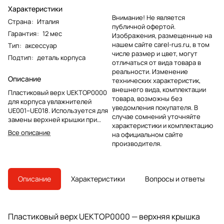
Характеристики
Внимание! Не является
Страна
:
Италия
публичной офертой.
Гарантия
:
12 мес
Изображения, размещенные на
нашем сайте carel-rus.ru, в том
Тип
:
аксессуар
числе размер и цвет, могут
Подтип
:
деталь корпуса
отличаться от вида товара в
реальности. Изменение
Описание
технических характеристик,
внешнего вида, комплектации
Пластиковый верх UEKTOP0000
товара, возможны без
для корпуса увлажнителей
уведомления покупателя. В
UE001–UE018. Используется для
случае сомнений уточняйте
замены верхней крышки при
характеристики и комплектацию
ремонте или обслуживании
Все описание
на официальном сайте
оборудования.
производителя.
Описание
Характеристики
Вопросы и ответы
Пластиковый верх UEKTOP0000 — верхняя крышка