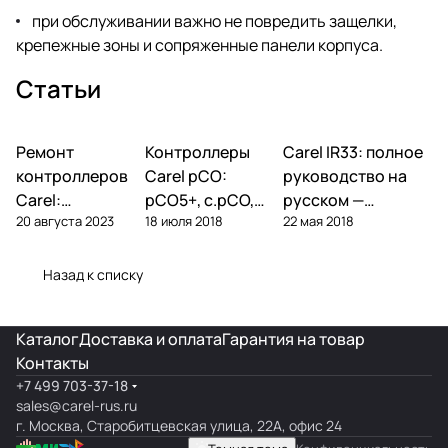
при обслуживании важно не повредить защелки,
крепежные зоны и сопряженные панели корпуса.
Статьи
Ремонт
Автоматика и
Контроллеры
Автоматика и
Carel IR33: полное
Автоматика и
контроллеры
контроллеры
контроллеры
контроллеров
Carel pCO:
руководство на
Carel:
pCO5+, c.pCO,
русском —
20 августа 2023
18 июля 2018
22 мая 2018
диагностика
pCO mini —
параметры,
типовых
полный обзор
подключение,
поломок и
линейки
ошибки
Назад к списку
замена
Каталог
Доставка и оплата
Гарантия на товар
Контакты
+7 499 703-37-18
sales@carel-rus.ru
г. Москва, Старобитцевская улица, 22А, офис 24