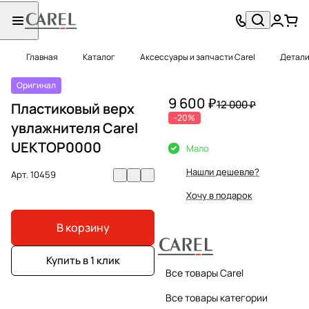
Главная
Каталог
Аксессуары и запчасти Carel
Детали
Оригинал
9 600 ₽
12 000 ₽
Пластиковый верх
-20%
увлажнителя Carel
UEKTOP0000
Мало
Нашли дешевле?
Арт.
10459
Хочу в подарок
В корзину
Купить в 1 клик
Все товары Carel
Все товары категории