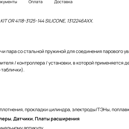
окументы
Оплата
Доставка
 OR 4118-3125-144 SILICONE, 1312246AXX
.
дачи пара со стальной пружиной для соединения парового 
ителя / контроллера / установки, в которой применяется д
 таблички).
уплотнения, прокладки цилиндра, электроды/ТЭНы, поплав
леры
,
Датчики
,
Платы расширения
инальному артикулу