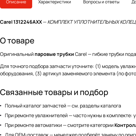
Описание
Характеристики
Вопросы и ответы
Д
Carel 1312246AXX
—
КОМПЛЕКТ УПЛОТНИТЕЛЬНЫХ КОЛЕЦ KIT
О товаре
Оригинальный
паровые трубки
Carel — гибкие трубки по
Для точного подбора запчасти уточните: (1) модель увлажн
оборудования, (3) артикул заменяемого элемента (по фото
Связанные товары и подбор
Полный каталог запчастей —
см. разделы каталога
При ремонте увлажнителей — часто нужны в комплекте: 
При ремонте автоматики — смотрите категории
Контрол
Для OEM-поставок —
менеджер
подберёт замену по ориг