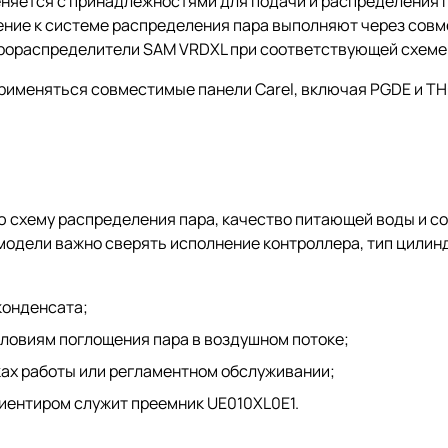
еняется с принадлежностями для подачи и распределения 
ние к системе распределения пара выполняют через совм
парораспределители SAM VRDXL при соответствующей схеме
применяться совместимые панели Carel, включая PGDE и T
ю схему распределения пара, качество питающей воды и 
модели важно сверять исполнение контроллера, тип цилинд
конденсата;
словиям поглощения пара в воздушном потоке;
ах работы или регламентном обслуживании;
иентиром служит преемник UE010XL0E1.