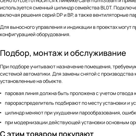
UER010YL0E1 относится к линейке Carel humiSteam и прим
используется сменный цилиндр семейства BL0T. Подключе
включая решения серий DP и BP, а также вентиляторные 
Для выносного управления и индикации в проектах могут 
конфигурацией оборудования.
Подбор, монтаж и обслуживание
При подборе учитывают назначение помещения, требуему
системой автоматики. Для замены снятой с производства 
установленные на объекте.
паровая линия должна быть проложена с учетом отвода 
парораспределитель подбирают по месту установки и у
цилиндр меняют при ухудшении парообразования, ошибк
при модернизации действующей установки основным ор
С этим товаром покупают