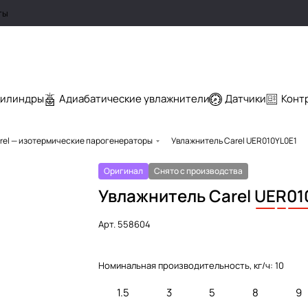
ты
цилиндры
Адиабатические увлажнители
Датчики
Конт
rel — изотермические парогенераторы
Увлажнитель Carel UER010YL0E1
Оригинал
Снято с производства
Увлажнитель Carel
UE
R
01
Арт.
558604
Номинальная производительность, кг/ч:
10
1.5
3
5
8
9