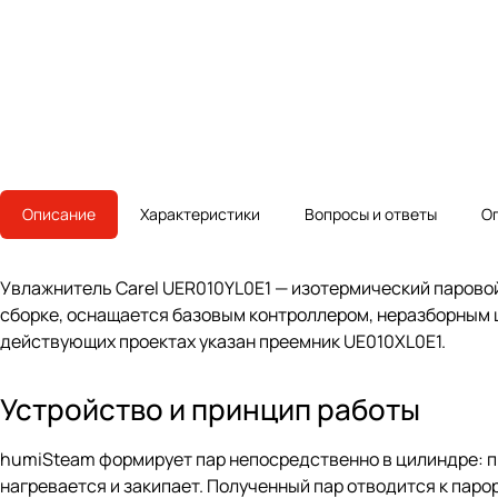
Описание
Характеристики
Вопросы и ответы
О
Увлажнитель Carel UER010YL0E1 — изотермический парово
сборке, оснащается базовым контроллером, неразборным 
действующих проектах указан преемник UE010XL0E1.
Устройство и принцип работы
humiSteam формирует пар непосредственно в цилиндре: 
нагревается и закипает. Полученный пар отводится к пар