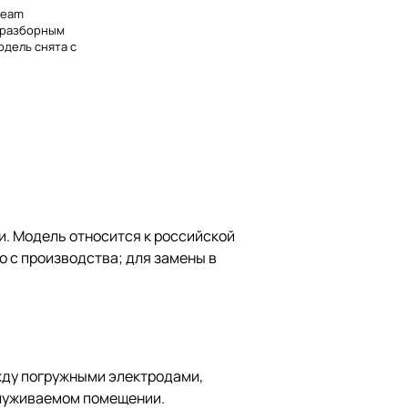
team
неразборным
дель снята с
. Модель относится к российской
 с производства; для замены в
жду погружными электродами,
служиваемом помещении.