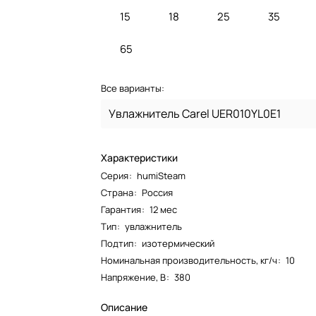
15
18
25
35
65
Все варианты:
Увлажнитель Carel UER010YL0E1
Характеристики
Серия
:
humiSteam
Страна
:
Россия
Гарантия
:
12 мес
Тип
:
увлажнитель
Подтип
:
изотермический
Номинальная производительность, кг/ч
:
10
Напряжение, В
:
380
Описание