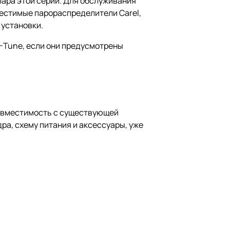
пара этой серии. Для обслуживания
естимые парораспределители Carel,
 установки.
H-Tune, если они предусмотрены
совместимость с существующей
ра, схему питания и аксессуары, уже