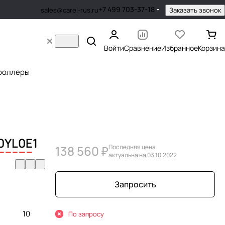
+7 499 703-37-18
Заказать звонок
sales@carel-rus.ru
Войти
Сравнение
Избранное
Корзина
роллеры
0
Y
L
0
E
1
138 560 ₽
Последняя цена
актуальна на 03.10.2022
Запросить
10
По запросу