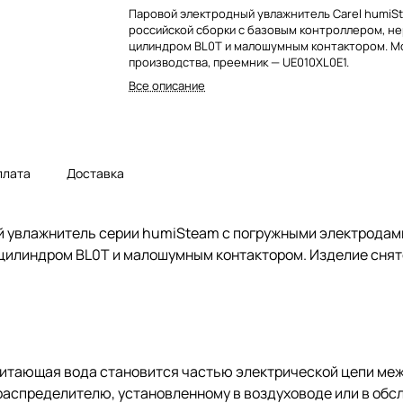
Паровой электродный увлажнитель Carel humiS
российской сборки с базовым контроллером, 
цилиндром BL0T и малошумным контактором. Мо
производства, преемник — UE010XL0E1.
Все описание
плата
Доставка
й увлажнитель серии humiSteam с погружными электродами
цилиндром BL0T и малошумным контактором. Изделие снято
питающая вода становится частью электрической цепи ме
ораспределителю, установленному в воздуховоде или в об