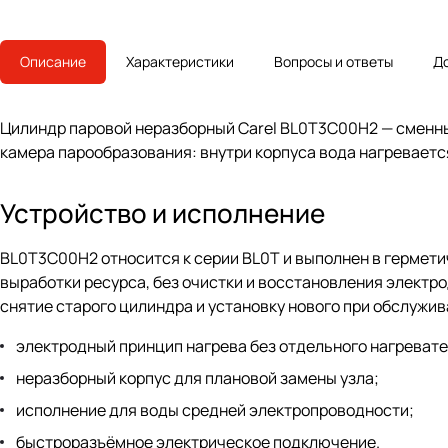
Описание
Характеристики
Вопросы и ответы
Д
Цилиндр паровой неразборный Carel BL0T3C00H2 — сменны
камера парообразования: внутри корпуса вода нагреваетс
Устройство и исполнение
BL0T3C00H2 относится к серии BL0T и выполнен в гермети
выработки ресурса, без очистки и восстановления электр
снятие старого цилиндра и установку нового при обслужи
электродный принцип нагрева без отдельного нагреват
неразборный корпус для плановой замены узла;
исполнение для воды средней электропроводности;
быстроразъёмное электрическое подключение.