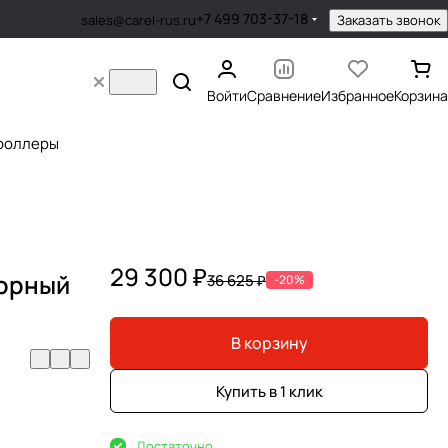
+7 499 703-37-18
Заказать звонок
sales@carel-rus.ru
Войти
Сравнение
Избранное
Корзина
роллеры
29 300 ₽
борный
36 625 ₽
-20%
В корзину
Купить в 1 клик
Достаточно