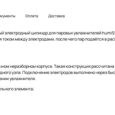
окументы
Оплата
Доставка
й электродный цилиндр для паровых увлажнителей humiSt
я током между электродами, после чего пар подаётся в р
чном неразборном корпусе. Такая конструкция рассчитана
одного узла. Подключение электродов выполнено через бы
вании увлажнителя.
ельного элемента;