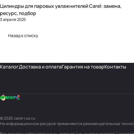
Цилиндры для паровых увлажнителей Carel: замена,
Увлажнение
ресурс, подбор
3 апреля 2025
Назад к списку
Каталог
Доставка и оплата
Гарантия на товар
Контакты
© 2026 carel-rus.ru
На информационном ресурсе применяются
рекомендательные техно
Все ресурсы сайта carel-rus.ru, включая (но не ограничиваясь) текс