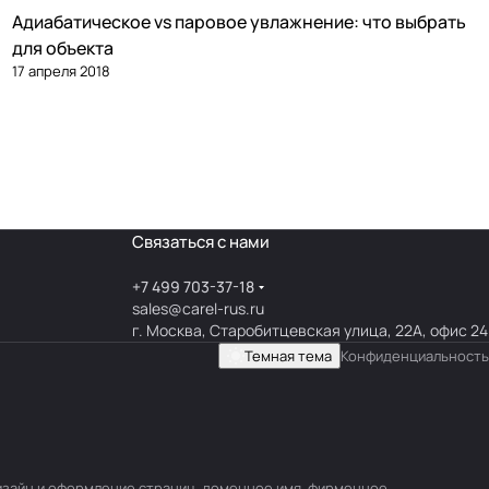
Адиабатическое vs паровое увлажнение: что выбрать
Увлажнение
для объекта
17 апреля 2018
Связаться с нами
+7 499 703-37-18
sales@carel-rus.ru
г. Москва, Старобитцевская улица, 22А, офис 24
Темная тема
Конфиденциальность
 дизайн и оформление страниц, доменное имя, фирменное