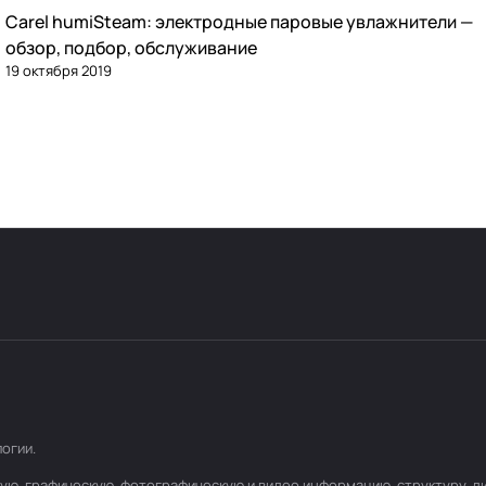
Carel humiSteam: электродные паровые увлажнители —
Увлажнение
обзор, подбор, обслуживание
19 октября 2019
логии
.
товую, графическую, фотографическую и видео информацию, структуру,