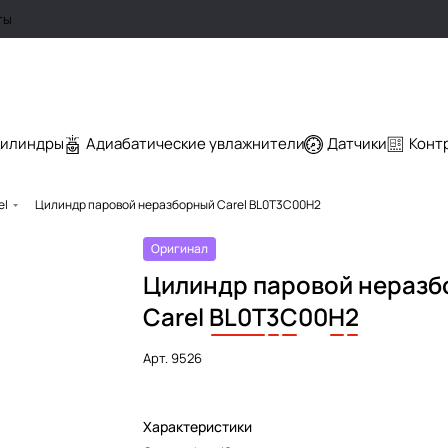
ты
цилиндры
Адиабатические увлажнители
Датчики
Конт
el
Цилиндр паровой неразборный Carel BL0T3C00H2
Оригинал
Цилиндр паровой нераз
Carel
BL0T
3
C
00
H
2
Арт.
9526
Характеристики