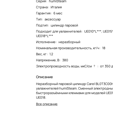
Серия
:
humiSteam
Страна
:
Италия
Гарантия
:
6 мес
Тип
:
аксессуар
Подтип
:
цилиндр паровой
Подходит для увлажнителей
:
UE010*L***
,
UE015
UE018*L***
Исполнение
:
неразборный
Номинальная производительность, кг/ч
:
18
Вес, кг
:
1.2
Напряжение, В
:
380
Электропроводность воды, мкС/см
:
от 350 
?
Описание
Неразборный паровой цилиндр Carel BL0T3C00H
увлажнителей humiSteam. Сменный электродный
быстроразъёмными клеммами для моделей UE010
UE018.
Все описание