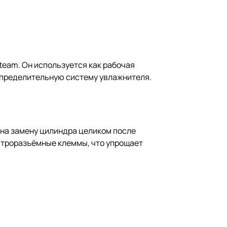
eam. Он используется как рабочая
аспределительную систему увлажнителя.
 на замену цилиндра целиком после
строразъёмные клеммы, что упрощает