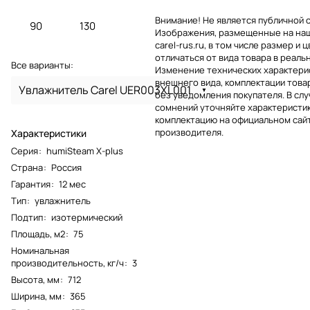
Внимание! Не является публичной 
90
130
Изображения, размещенные на на
carel-rus.ru, в том числе размер и ц
отличаться от вида товара в реаль
Все варианты:
Изменение технических характерис
внешнего вида, комплектации това
Увлажнитель Carel UER003XL001
без уведомления покупателя. В слу
сомнений уточняйте характеристик
комплектацию на официальном сай
производителя.
Характеристики
Серия
:
humiSteam X-plus
Страна
:
Россия
Гарантия
:
12 мес
Тип
:
увлажнитель
Подтип
:
изотермический
Площадь, м2
:
75
Номинальная
производительность, кг/ч
:
3
Высота, мм
:
712
Ширина, мм
:
365