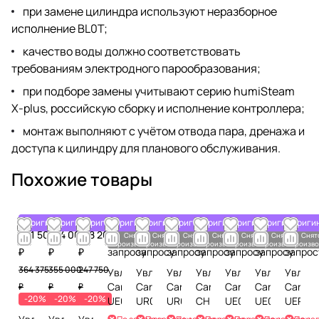
при замене цилиндра используют неразборное
исполнение BL0T;
качество воды должно соответствовать
требованиям электродного парообразования;
при подборе замены учитывают серию humiSteam
X-plus, российскую сборку и исполнение контроллера;
монтаж выполняют с учётом отвода пара, дренажа и
доступа к цилиндру для планового обслуживания.
Похожие товары
Оригинал
Оригинал
Оригинал
Оригинал
Оригинал
Оригинал
Оригинал
Оригинал
Оригинал
Ориги
291 500
284 000
198 200
По
По
По
По
По
По
По
Снято с
Снято с
Снято с
Снято с
Снято с
Снято с
Снят
производства
производства
производства
производства
производства
производства
произво
₽
₽
₽
запросу
запросу
запросу
запросу
запросу
запросу
запрос
364 375
355 000
247 750
Увлажнитель
Увлажнитель
Увлажнитель
Увлажнитель
Увлажнитель
Увлажнитель
Увлаж
Carel
Carel
Carel
Carel
Carel
Carel
Carel
₽
₽
₽
-20%
-20%
-20%
UE003XL201
UR004HD002
UR002HD102
CHF03V2001
UE003WLC01
UE003YD001
UER00