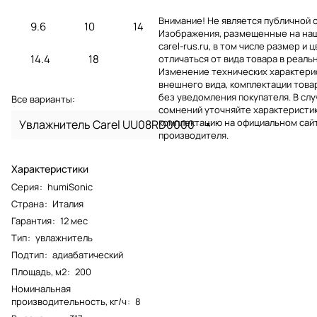
Внимание! Не является публичной 
9.6
10
14
Изображения, размещенные на на
carel-rus.ru, в том числе размер и ц
14.4
18
отличаться от вида товара в реаль
Изменение технических характерис
внешнего вида, комплектации това
без уведомления покупателя. В слу
Все варианты:
сомнений уточняйте характеристик
комплектацию на официальном сай
Увлажнитель Carel UU08RD0000
производителя.
Характеристики
Серия
:
humiSonic
Страна
:
Италия
Гарантия
:
12 мес
Тип
:
увлажнитель
Подтип
:
адиабатический
Площадь, м2
:
200
Номинальная
производительность, кг/ч
:
8