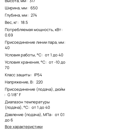
Высота, мм
:
317
Ширина, мм
:
650
Глубина, мм
:
274
Вес, кг
:
18.5
Потребляемая мощность, кВт
:
0.69
Присоединение линии пара, мм
:
40
Условия работы, °С
:
от 1 до 40
Условия хранения, °С
:
от -10 до
70
Класс защиты
:
IP54
Напряжение, В
:
220
Присоединение (подача), дюйм
:
G 1/8" F
Диапазон температуры
(подача), °С
:
от 1 до 40
Давление (подача), МПа
:
от 0.1
до 6
Все характеристики