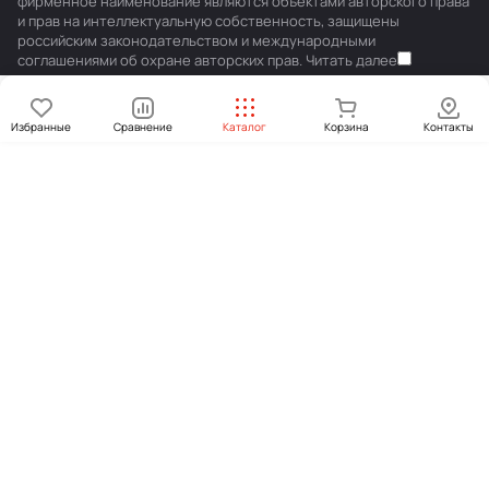
фирменное наименование являются объектами авторского права
и прав на интеллектуальную собственность, защищены
российским законодательством и международными
соглашениями об охране авторских прав.
Читать далее
Избранные
Сравнение
Каталог
Корзина
Контакты