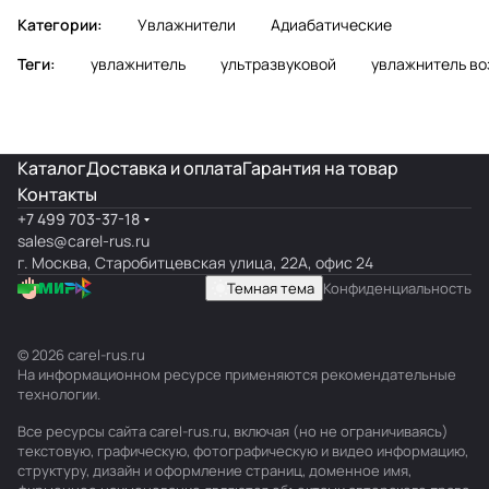
Категории:
Увлажнители
Адиабатические
Теги:
увлажнитель
ультразвуковой
увлажнитель во
Каталог
Доставка и оплата
Гарантия на товар
Контакты
+7 499 703-37-18
sales@carel-rus.ru
г. Москва, Старобитцевская улица, 22А, офис 24
Темная тема
Конфиденциальность
© 2026 carel-rus.ru
На информационном ресурсе применяются
рекомендательные
технологии
.
Все ресурсы сайта carel-rus.ru, включая (но не ограничиваясь)
текстовую, графическую, фотографическую и видео информацию,
структуру, дизайн и оформление страниц, доменное имя,