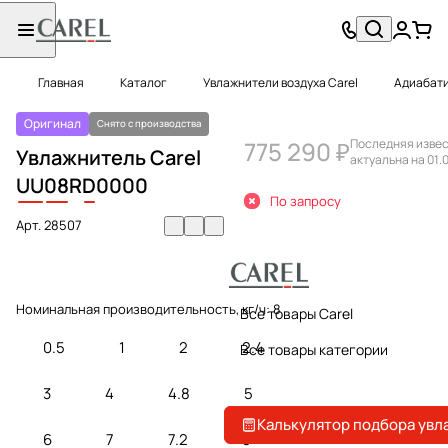
Главная
Каталог
Увлажнители воздуха Carel
Адиабати
Оригинал
Снято с производства
775 290 ₽
Последняя извес
Увлажнитель Carel
актуальна на 01.
UU
08
R
D
0000
По запросу
Арт.
28507
Номинальная производительность, кг/ч:
8
Все товары Carel
0.5
1
2
2.4
Все товары категории
3
4
4.8
5
Калькулятор подбора увл
6
7
7.2
8