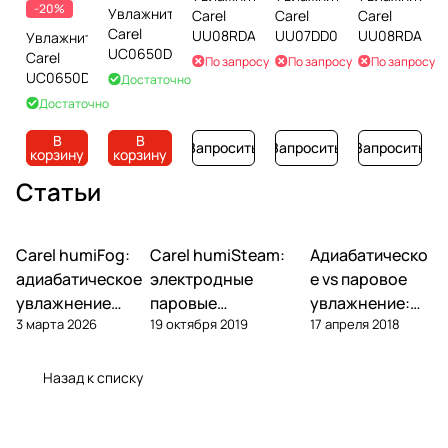
-20%
Увлажнитель
Carel
Carel
Carel
Carel
UU08RDAS01
UU07DD0000
UU08RDAS0
Увлажнитель
UC0650D000
Carel
По запросу
По запросу
По запросу
UC0650D100
Достаточно
Достаточно
В
В
Запросить
Запросить
Запросить
корзину
корзину
Статьи
Carel humiFog:
Carel humiSteam:
Адиабатическо
Увлажнение
Увлажнение
Увлажнение
адиабатическое
электродные
е vs паровое
увлажнение
паровые
увлажнение:
3 марта 2026
19 октября 2019
17 апреля 2018
высокого
увлажнители —
что выбрать
давления —
обзор, подбор,
для объекта
обзор
обслуживание
Назад к списку