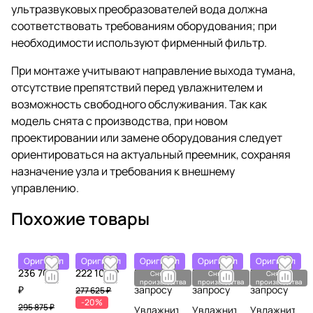
ультразвуковых преобразователей вода должна
соответствовать требованиям оборудования; при
необходимости используют фирменный фильтр.
При монтаже учитывают направление выхода тумана,
отсутствие препятствий перед увлажнителем и
возможность свободного обслуживания. Так как
модель снята с производства, при новом
проектировании или замене оборудования следует
ориентироваться на актуальный преемник, сохраняя
назначение узла и требования к внешнему
управлению.
Похожие товары
Оригинал
Оригинал
Оригинал
Оригинал
Оригинал
236 700
222 100 ₽
По
По
По
Снято с
Снято с
Снято с
производства
производства
производства
₽
запросу
запросу
запросу
277 625 ₽
-20%
295 875 ₽
Увлажнитель
Увлажнитель
Увлажнитель