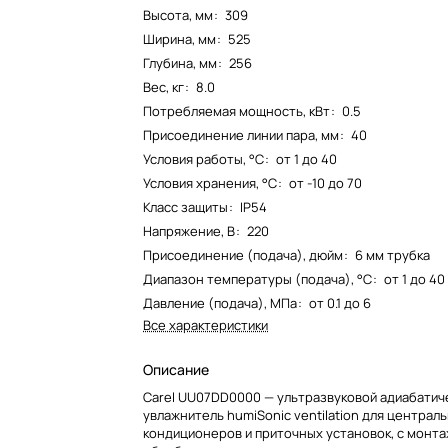
Высота, мм
:
309
Ширина, мм
:
525
Глубина, мм
:
256
Вес, кг
:
8.0
Потребляемая мощность, кВт
:
0.5
Присоединение линии пара, мм
:
40
Условия работы, °С
:
от 1 до 40
Условия хранения, °С
:
от -10 до 70
Класс защиты
:
IP54
Напряжение, В
:
220
Присоединение (подача), дюйм
:
6 мм трубка
Диапазон температуры (подача), °С
:
от 1 до 40
Давление (подача), МПа
:
от 0.1 до 6
Все характеристики
Описание
Carel UU07DD0000 — ультразвуковой адиабатич
увлажнитель humiSonic ventilation для централ
кондиционеров и приточных установок, с монта