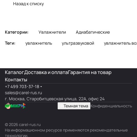
обзор
обслуживание
Назад к списку
Категории:
Увлажнители
Адиабатические
Теги:
увлажнитель
ультразвуковой
увлажнитель во
Каталог
Доставка и оплата
Гарантия на товар
Контакты
+7 499 703-37-18
sales@carel-rus.ru
г. Москва, Старобитцевская улица, 22А, офис 24
Темная тема
Конфиденциальность
© 2026 carel-rus.ru
На информационном ресурсе применяются
рекомендательные
технологии
.