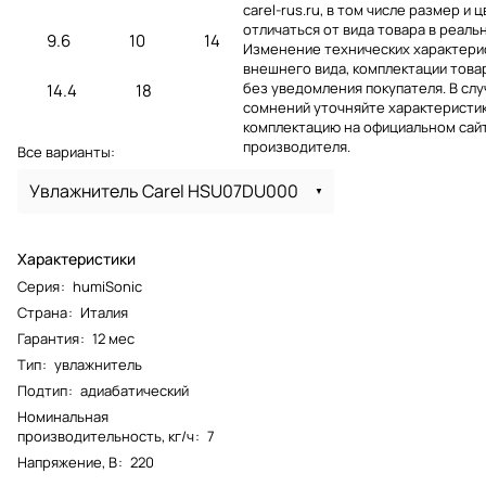
carel-rus.ru, в том числе размер и ц
отличаться от вида товара в реаль
9.6
10
14
Изменение технических характерис
внешнего вида, комплектации това
без уведомления покупателя. В слу
14.4
18
сомнений уточняйте характеристик
комплектацию на официальном сай
производителя.
Все варианты:
Увлажнитель Carel HSU07DU000
Характеристики
Серия
:
humiSonic
Страна
:
Италия
Гарантия
:
12 мес
Тип
:
увлажнитель
Подтип
:
адиабатический
Номинальная
производительность, кг/ч
:
7
Напряжение, В
:
220