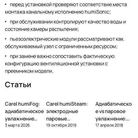
перед установкой проверяют соответствие места
монтажа канальному исполнению humiSonic;
при обслуживании контролируют качество воды и
состояние камеры распыления;
пьезоэлектрические модули рассматривают как
обслуживаемый узел с ограниченным ресурсом;
при замене важно сопоставить фактическую
конфигурацию вентиляционной установки с
преемником модели.
Статьи
Carel humiFog:
Carel humiSteam:
Адиабатическо
Увлажнение
Увлажнение
Увлажнение
адиабатическое
электродные
е vs паровое
увлажнение
паровые
увлажнение:
3 марта 2026
19 октября 2019
17 апреля 2018
высокого
увлажнители —
что выбрать
давления —
обзор, подбор,
для объекта