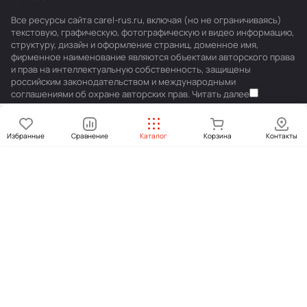
Все ресурсы сайта carel-rus.ru, включая (но не ограничиваясь)
текстовую, графическую, фотографическую и видео информацию,
структуру, дизайн и оформление страниц, доменное имя,
фирменное наименование являются объектами авторского права
и прав на интеллектуальную собственность, защищены
российским законодательством и международными
соглашениями об охране авторских прав.
Читать далее
Избранные
Сравнение
Каталог
Корзина
Контакты