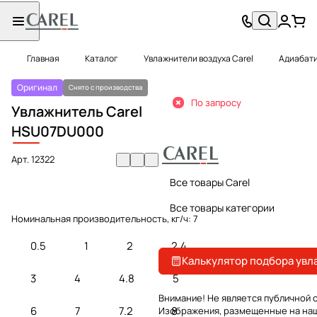
Главная
Каталог
Увлажнители воздуха Carel
Адиабати
Оригинал
Снято с производства
По запросу
Увлажнитель Carel
HSU
07DU000
Арт.
12322
Все товары Carel
Все товары категории
Номинальная производительность, кг/ч:
7
0.5
1
2
2.4
Калькулятор подбора увл
3
4
4.8
5
Внимание! Не является публичной 
6
7
7.2
8
Изображения, размещенные на на