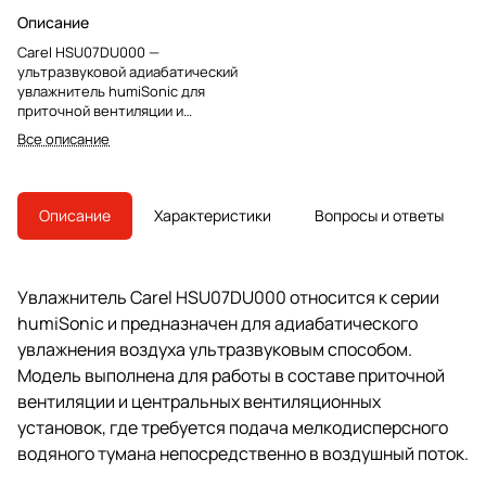
Описание
Carel HSU07DU000 —
ультразвуковой адиабатический
увлажнитель humiSonic для
приточной вентиляции и
канальных установок. Модель
Все описание
снята с производства, преемник
— UU07DD0000.
Описание
Характеристики
Вопросы и ответы
Увлажнитель Carel HSU07DU000 относится к серии
humiSonic и предназначен для адиабатического
увлажнения воздуха ультразвуковым способом.
Модель выполнена для работы в составе приточной
вентиляции и центральных вентиляционных
установок, где требуется подача мелкодисперсного
водяного тумана непосредственно в воздушный поток.