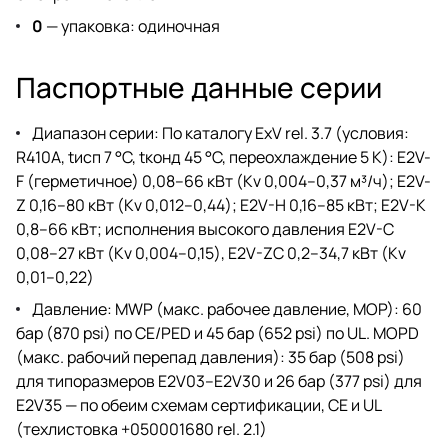
0
— упаковка: одиночная
Паспортные данные серии
Диапазон серии: По каталогу ExV rel. 3.7 (условия:
R410A, tисп 7 °C, tконд 45 °C, переохлаждение 5 K): E2V-
F (герметичное) 0,08–66 кВт (Kv 0,004–0,37 м³/ч); E2V-
Z 0,16–80 кВт (Kv 0,012–0,44); E2V-H 0,16–85 кВт; E2V-K
0,8–66 кВт; исполнения высокого давления E2V-C
0,08–27 кВт (Kv 0,004–0,15), E2V-ZC 0,2–34,7 кВт (Kv
0,01–0,22)
Давление: MWP (макс. рабочее давление, MOP): 60
бар (870 psi) по CE/PED и 45 бар (652 psi) по UL. MOPD
(макс. рабочий перепад давления): 35 бар (508 psi)
для типоразмеров E2V03–E2V30 и 26 бар (377 psi) для
E2V35 — по обеим схемам сертификации, CE и UL
(техлистовка +050001680 rel. 2.1)