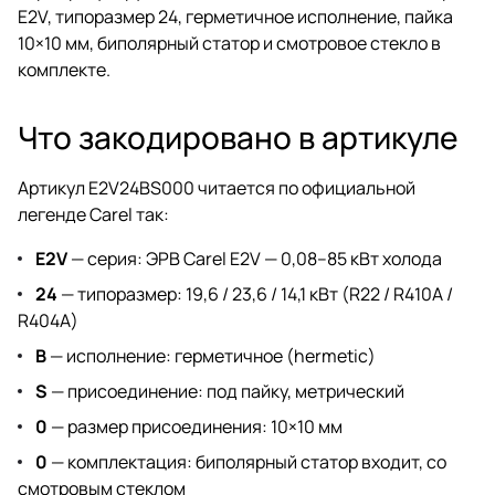
E2V, типоразмер 24, герметичное исполнение, пайка
10×10 мм, биполярный статор и смотровое стекло в
комплекте.
Что закодировано в артикуле
Артикул E2V24BS000 читается по официальной
легенде Carel так:
E2V
— серия: ЭРВ Carel E2V — 0,08–85 кВт холода
24
— типоразмер: 19,6 / 23,6 / 14,1 кВт (R22 / R410A /
R404A)
B
— исполнение: герметичное (hermetic)
S
— присоединение: под пайку, метрический
0
— размер присоединения: 10×10 мм
0
— комплектация: биполярный статор входит, со
смотровым стеклом