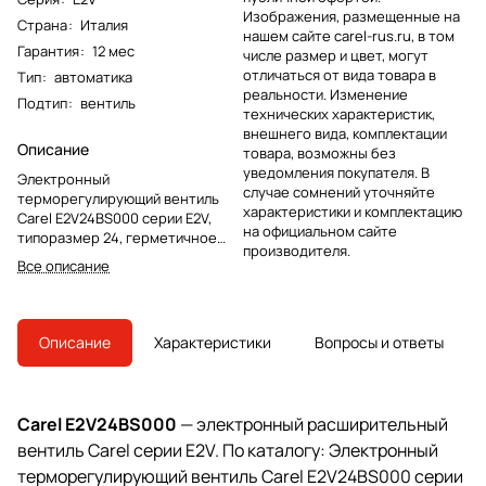
Изображения, размещенные на
Страна
:
Италия
нашем сайте carel-rus.ru, в том
Гарантия
:
12 мес
числе размер и цвет, могут
отличаться от вида товара в
Тип
:
автоматика
реальности. Изменение
Подтип
:
вентиль
технических характеристик,
внешнего вида, комплектации
Описание
товара, возможны без
уведомления покупателя. В
Электронный
случае сомнений уточняйте
терморегулирующий вентиль
характеристики и комплектацию
Carel E2V24BS000 серии E2V,
на официальном сайте
типоразмер 24, герметичное
производителя.
исполнение, пайка 10×10 мм,
Все описание
биполярный статор и смотровое
стекло в комплекте.
Описание
Характеристики
Вопросы и ответы
Carel E2V24BS000
— электронный расширительный
вентиль Carel серии E2V. По каталогу: Электронный
терморегулирующий вентиль Carel E2V24BS000 серии