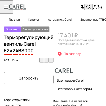
Главная
Каталог
Автоматика Carel
Электронные ТРВ C
Оригинал
Снято с производства
17 401 ₽
Терморегулирующий
Последняя известная цена
вентиль Carel
актуальна на 02.11.2025
E2V
24
B
S
0
0
0
По запросу
Арт.
11354
Запросить
Все товары Carel
Все товары категории
Характеристики
Внимание! Не является
публичной офертой.
Серия
:
E2V