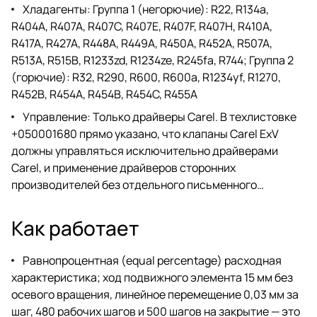
Хладагенты: Группа 1 (негорючие): R22, R134a,
R404A, R407A, R407C, R407E, R407F, R407H, R410A,
R417A, R427A, R448A, R449A, R450A, R452A, R507A,
R513A, R515B, R1233zd, R1234ze, R245fa, R744; Группа 2
(горючие): R32, R290, R600, R600a, R1234yf, R1270,
R452B, R454A, R454B, R454C, R455A
Управление: Только драйверы Carel. В техлистовке
+050001680 прямо указано, что клапаны Carel ExV
должны управляться исключительно драйверами
Carel, и применение драйверов сторонних
производителей без отдельного письменного…
Как работает
Равнопроцентная (equal percentage) расходная
характеристика; ход подвижного элемента 15 мм без
осевого вращения, линейное перемещение 0,03 мм за
шаг, 480 рабочих шагов и 500 шагов на закрытие — это