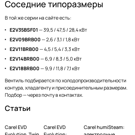
Соседние типоразмеры
В той же серии на сайте есть:
E2V35BSF01
— 39,5 / 47,5 / 28,4 кВт
E2V09BRB00
— 2,6 / 3,1 / 1,8 кВт
E2V11BRB00
— 4,5 / 5,4 / 3,3 кВт
E2V14BRB00
— 6,9 / 8,3 / 5,0 кВт
E2V18BRB00
— 9,9 / 11,8 / 7,1 кВт
Вентиль подбирается по холодопроизводительности
контура, хладагенту и присоединительным размерам.
Подбор — через почту в
контактах
.
Статьи
Carel EVD
Автоматика и
Carel EVD
Автоматика и
Carel humiSteam:
Увлажнение
контроллеры
контроллеры
Evolution, Twin,
Evolution:
электродные