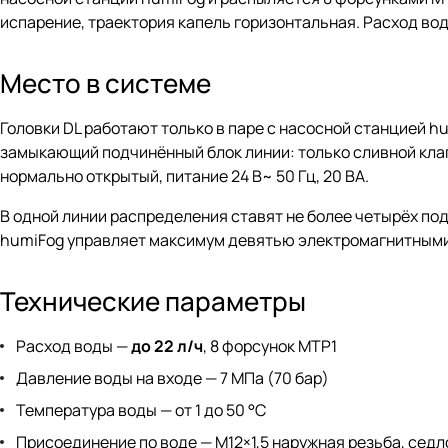
испарение, траектория капель горизонтальная. Расход во
Место в системе
Головки DL работают только в паре с насосной станцией h
замыкающий подчинённый блок линии: только сливной клапа
нормально открытый, питание 24 В~ 50 Гц, 20 ВА.
В одной линии распределения ставят не более четырёх по
humiFog управляет максимум девятью электромагнитными
Технические параметры
Расход воды —
до 22 л/ч
, 8 форсунок MTP1
Давление воды на входе — 7 МПа (70 бар)
Температура воды — от 1 до 50 °C
Присоединение по воде — M12×1,5 наружная резьба, седл