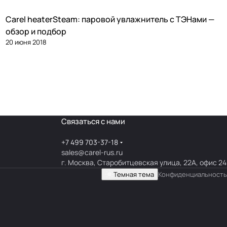
Carel heaterSteam: паровой увлажнитель с ТЭНами —
Увлажнение
обзор и подбор
20 июня 2018
Связаться с нами
+7 499 703-37-18
sales@carel-rus.ru
г. Москва, Старобитцевская улица, 22А, офис 24
Темная тема
Конфиденциальность