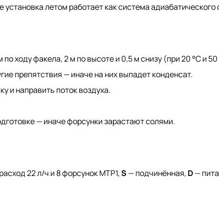
же установка летом работает как система адиабатического
о ходу факела, 2 м по высоте и 0,5 м снизу (при 20 °C и 5
угие препятствия — иначе на них выпадет конденсат.
у и направить поток воздуха.
одготовке — иначе форсунки зарастают солями.
расход 22 л/ч и 8 форсунок MTP1,
S
— подчинённая,
D
— пита