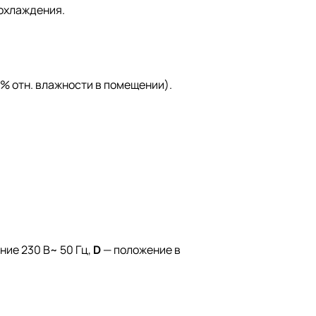
 охлаждения.
0 % отн. влажности в помещении).
ние 230 В~ 50 Гц,
D
— положение в