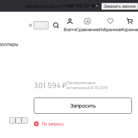
+7 499 703-37-18
Заказать звонок
sales@carel-rus.ru
Войти
Сравнение
Избранное
Корзина
роллеры
301 594 ₽
Последняя цена
актуальна на 01.01.2016
Запросить
По запросу