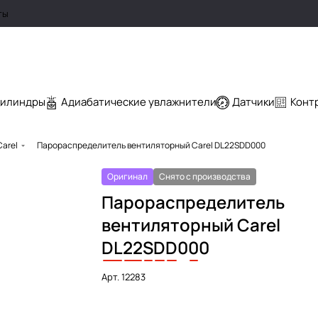
ты
цилиндры
Адиабатические увлажнители
Датчики
Конт
arel
Парораспределитель вентиляторный Carel DL22SDD000
Оригинал
Снято с производства
Парораспределитель
вентиляторный Carel
DL
22
S
D
D
0
0
0
Арт.
12283