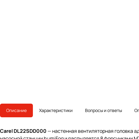
Описание
Характеристики
Вопросы и ответы
О
Carel DL22SDD000
— настенная вентиляторная головка а
насосной станции humiFog и распыляется 8 форсунками M