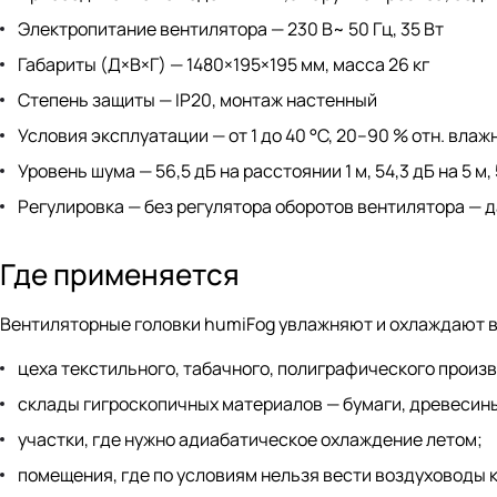
Электропитание вентилятора — 230 В~ 50 Гц, 35 Вт
Габариты (Д×В×Г) — 1480×195×195 мм, масса 26 кг
Степень защиты — IP20, монтаж настенный
Условия эксплуатации — от 1 до 40 °C, 20–90 % отн. вла
Уровень шума — 56,5 дБ на расстоянии 1 м, 54,3 дБ на 5 м, 
Регулировка — без регулятора оборотов вентилятора — 
Где применяется
Вентиляторные головки humiFog увлажняют и охлаждают в
цеха текстильного, табачного, полиграфического произ
склады гигроскопичных материалов — бумаги, древесины
участки, где нужно адиабатическое охлаждение летом;
помещения, где по условиям нельзя вести воздуховоды к