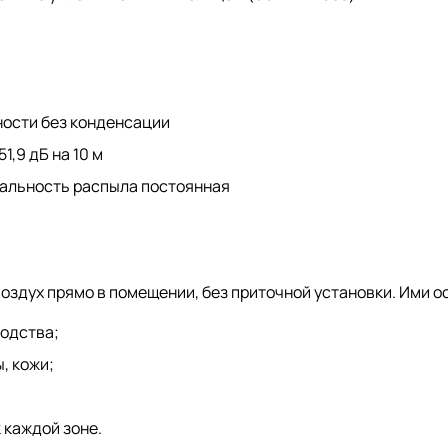
жности без конденсации
51,9 дБ на 10 м
дальность распыла постоянная
оздух прямо в помещении, без приточной установки. Ими 
водства;
, кожи;
 каждой зоне.