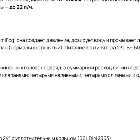
ды —
до 22 л/ч
.
umiFog: она создаёт давление, дозирует воду и промывает
н (нормально открытый). Питание вентилятора 230 В~ 50 Г
дчинённых головок подряд, а суммарный расход линии не д
 клапанами: четырьмя наливными, четырьмя сливными и о
о 24° с уплотнительным кольцом (06L DIN 2353)