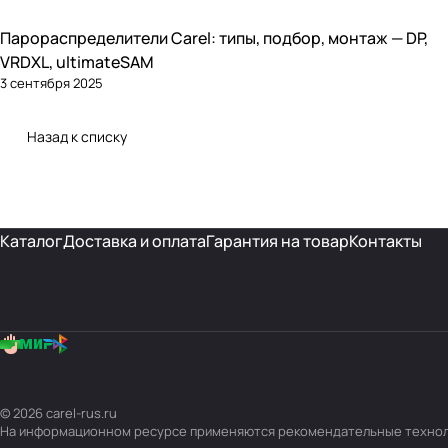
Парораспределители Carel: типы, подбор, монтаж — DP,
Увлажнение
VRDXL, ultimateSAM
3 сентября 2025
Назад к списку
Каталог
Доставка и оплата
Гарантия на товар
Контакты
© 2026 carel-rus.ru
На информационном ресурсе применяются
рекомендательные техно