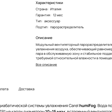
Характеристики
Страна
:
Италия
Гарантия
:
12 мес
Тип
:
аксессуар
Подтип
:
парораспределитель
Описание
Модульный вентиляторный парораспределитель
увлажнения воздуха, обеспечивающий равноме
пара в обслуживаемую зону и стабильное подд
требуемой относительной влажности в помеще
высокими требованиями к микроклимату.
Все описание
плата
Доставка
диабатической системы увлажнения Carel
humiFog
. Вода 
TP1 на капли диаметром
10–15 мкм
; встроенный вентилято