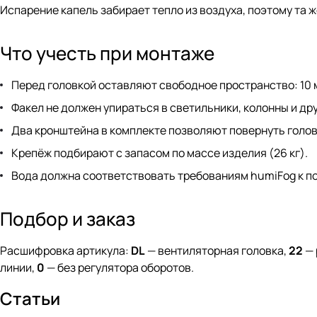
Испарение капель забирает тепло из воздуха, поэтому та 
Что учесть при монтаже
Перед головкой оставляют свободное пространство: 10 м п
Факел не должен упираться в светильники, колонны и др
Два кронштейна в комплекте позволяют повернуть головк
Крепёж подбирают с запасом по массе изделия (26 кг).
Вода должна соответствовать требованиям humiFog к п
Подбор и заказ
Расшифровка артикула:
DL
— вентиляторная головка,
22
— 
линии,
0
— без регулятора оборотов.
Статьи