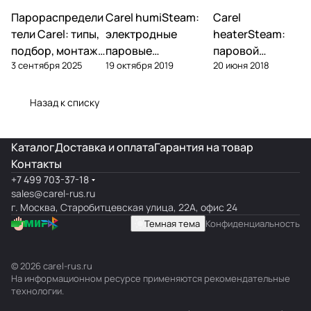
Парораспредели
Carel humiSteam:
Carel
Увлажнение
Увлажнение
Увлажнение
тели Carel: типы,
электродные
heaterSteam:
подбор, монтаж
паровые
паровой
3 сентября 2025
19 октября 2019
20 июня 2018
— DP, VRDXL,
увлажнители —
увлажнитель с
ultimateSAM
обзор, подбор,
ТЭНами —
обслуживание
обзор и подбор
Назад к списку
Каталог
Доставка и оплата
Гарантия на товар
Контакты
+7 499 703-37-18
sales@carel-rus.ru
г. Москва, Старобитцевская улица, 22А, офис 24
Темная тема
Конфиденциальность
© 2026 carel-rus.ru
На информационном ресурсе применяются
рекомендательные
технологии
.