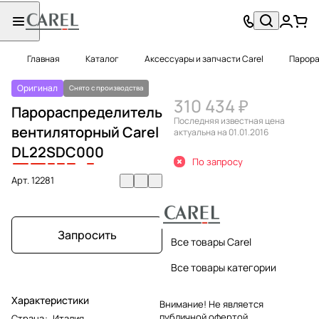
Главная
Каталог
Аксессуары и запчасти Carel
Парора
Оригинал
Снято с производства
310 434 ₽
Парораспределитель
Последняя известная цена
вентиляторный Carel
актуальна на 01.01.2016
DL
22
S
D
C
0
0
0
По запросу
Арт.
12281
Запросить
Все товары Carel
Все товары категории
Характеристики
Внимание! Не является
публичной офертой.
Страна
:
Италия