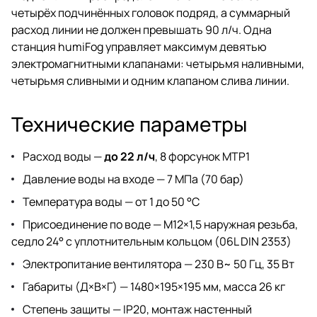
четырёх подчинённых головок подряд, а суммарный
расход линии не должен превышать 90 л/ч. Одна
станция humiFog управляет максимум девятью
электромагнитными клапанами: четырьмя наливными,
четырьмя сливными и одним клапаном слива линии.
Технические параметры
Расход воды —
до 22 л/ч
, 8 форсунок MTP1
Давление воды на входе — 7 МПа (70 бар)
Температура воды — от 1 до 50 °C
Присоединение по воде — M12×1,5 наружная резьба,
седло 24° с уплотнительным кольцом (06L DIN 2353)
Электропитание вентилятора — 230 В~ 50 Гц, 35 Вт
Габариты (Д×В×Г) — 1480×195×195 мм, масса 26 кг
Степень защиты — IP20, монтаж настенный