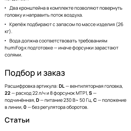
Два кронштейна в комплекте позволяют повернуть
головку и направить поток воздуха.
Крепёж подбирают с запасом по массе изделия (26
кг).
Вода должна соответствовать требованиям
humiFog к подготовке — иначе форсунки зарастают
солями.
Подбор и заказ
Расшифровка артикула:
DL
— вентиляторная головка,
22
— расход 22 л/ч и 8 форсунок MTP1,
S
—
подчинённая,
D
— питание 230 В~ 50 Гц,
C
— положение
в линии,
0
— без регулятора оборотов.
Статьи