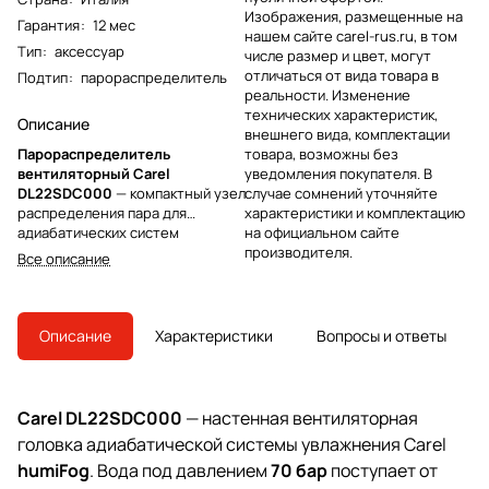
Изображения, размещенные на
Гарантия
:
12 мес
нашем сайте carel-rus.ru, в том
Тип
:
аксессуар
числе размер и цвет, могут
отличаться от вида товара в
Подтип
:
парораспределитель
реальности. Изменение
технических характеристик,
Описание
внешнего вида, комплектации
Парораспределитель
товара, возможны без
вентиляторный Carel
уведомления покупателя. В
DL22SDC000
— компактный узел
случае сомнений уточняйте
распределения пара для
характеристики и комплектацию
адиабатических систем
на официальном сайте
увлажнения, который формирует
производителя.
Все описание
направленный поток и
равномерно отдаёт влагу в зоне
обработки воздуха. Конструкция
с тангенциальным вентилятором
Описание
Характеристики
Вопросы и ответы
и форсуночным коллектором
помогает быстро
стабилизировать микроклимат в
помещениях со сложной
Carel DL22SDC000
— настенная вентиляторная
аэродинамикой, снижая риск
головка адиабатической системы увлажнения Carel
неравномерного увлажнения и
каплеобразования.
humiFog
. Вода под давлением
70 бар
поступает от