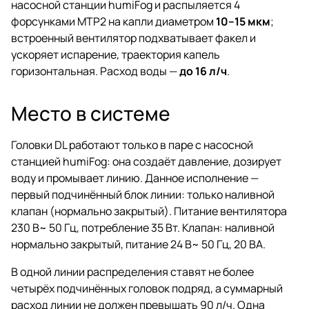
насосной станции humiFog и распыляется 4
форсунками MTP2 на капли диаметром
10–15 мкм
;
встроенный вентилятор подхватывает факел и
ускоряет испарение, траектория капель
горизонтальная. Расход воды —
до 16 л/ч
.
Место в системе
Головки DL работают только в паре с насосной
станцией humiFog: она создаёт давление, дозирует
воду и промывает линию. Данное исполнение —
первый подчинённый блок линии: только наливной
клапан (нормально закрытый). Питание вентилятора
230 В~ 50 Гц, потребление 35 Вт. Клапан: наливной
нормально закрытый, питание 24 В~ 50 Гц, 20 ВА.
В одной линии распределения ставят не более
четырёх подчинённых головок подряд, а суммарный
расход линии не должен превышать 90 л/ч. Одна