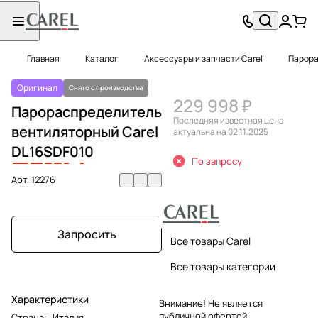
Главная
Каталог
Аксессуары и запчасти Carel
Парора
Оригинал
Снято с производства
229 998 ₽
Парораспределитель
Последняя известная цена
вентиляторный Carel
актуальна на 02.11.2025
DL
16
S
D
F
0
1
0
По запросу
Арт.
12276
Запросить
Все товары Carel
Все товары категории
Характеристики
Внимание! Не является
публичной офертой.
Страна
:
Италия