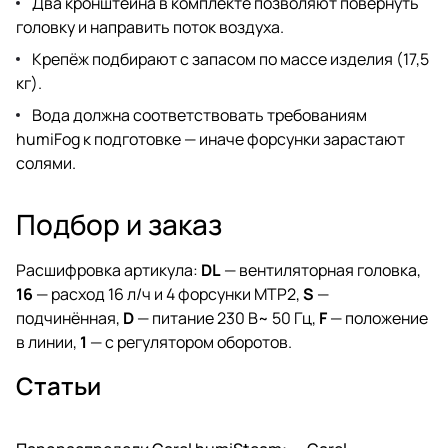
Два кронштейна в комплекте позволяют повернуть
головку и направить поток воздуха.
Крепёж подбирают с запасом по массе изделия (17,5
кг).
Вода должна соответствовать требованиям
humiFog к подготовке — иначе форсунки зарастают
солями.
Подбор и заказ
Расшифровка артикула:
DL
— вентиляторная головка,
16
— расход 16 л/ч и 4 форсунки MTP2,
S
—
подчинённая,
D
— питание 230 В~ 50 Гц,
F
— положение
в линии,
1
— с регулятором оборотов.
Статьи