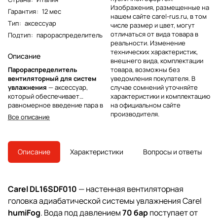
Изображения, размещенные на
Гарантия
:
12 мес
нашем сайте carel-rus.ru, в том
Тип
:
аксессуар
числе размер и цвет, могут
отличаться от вида товара в
Подтип
:
парораспределитель
реальности. Изменение
технических характеристик,
Описание
внешнего вида, комплектации
Парораспределитель
товара, возможны без
вентиляторный для систем
уведомления покупателя. В
увлажнения
— аксессуар,
случае сомнений уточняйте
который обеспечивает
характеристики и комплектацию
равномерное введение пара в
на официальном сайте
помещение и помогает
производителя.
Все описание
поддерживать стабильный
микроклимат. За счет
организованного ввода пара
снижается риск локального
Описание
Характеристики
Вопросы и ответы
переувлажнения и достигается
более быстрый эффект от
работы увлажнителя, что
особенно важно в точных
Carel DL16SDF010
— настенная вентиляторная
климатических приложениях.
головка адиабатической системы увлажнения Carel
humiFog
. Вода под давлением
70 бар
поступает от