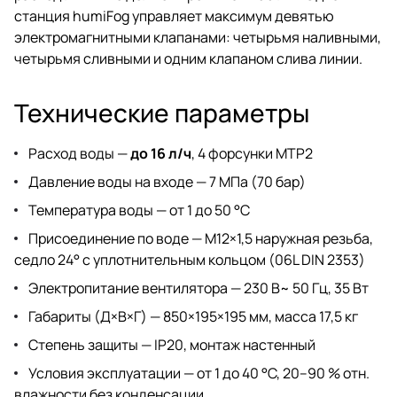
станция humiFog управляет максимум девятью
электромагнитными клапанами: четырьмя наливными,
четырьмя сливными и одним клапаном слива линии.
Технические параметры
Расход воды —
до 16 л/ч
, 4 форсунки MTP2
Давление воды на входе — 7 МПа (70 бар)
Температура воды — от 1 до 50 °C
Присоединение по воде — M12×1,5 наружная резьба,
седло 24° с уплотнительным кольцом (06L DIN 2353)
Электропитание вентилятора — 230 В~ 50 Гц, 35 Вт
Габариты (Д×В×Г) — 850×195×195 мм, масса 17,5 кг
Степень защиты — IP20, монтаж настенный
Условия эксплуатации — от 1 до 40 °C, 20–90 % отн.
влажности без конденсации