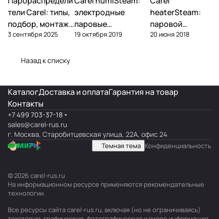
Парораспредели
Carel humiSteam:
Carel
Увлажнение
Увлажнение
Увлажнение
тели Carel: типы,
электродные
heaterSteam:
подбор, монтаж
паровые
паровой
3 сентября 2025
19 октября 2019
20 июня 2018
— DP, VRDXL,
увлажнители —
увлажнитель с
ultimateSAM
обзор, подбор,
ТЭНами —
обслуживание
обзор и подбор
Назад к списку
Каталог
Доставка и оплата
Гарантия на товар
Контакты
+7 499 703-37-18
sales@carel-rus.ru
г. Москва, Старобитцевская улица, 22А, офис 24
Темная тема
Конфиденциальность
© 2026 carel-rus.ru
На информационном ресурсе применяются
рекомендательные
технологии
.
Все ресурсы сайта carel-rus.ru, включая (но не ограничиваясь)
текстовую, графическую, фотографическую и видео информацию,