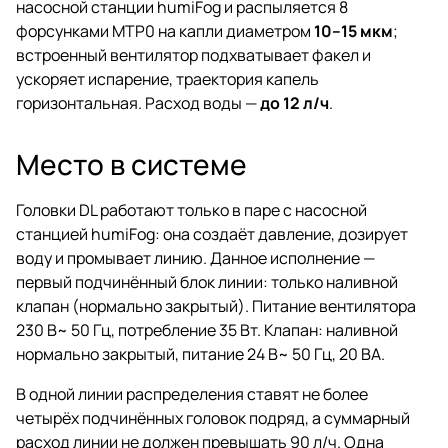
насосной станции humiFog и распыляется 8
форсунками MTP0 на капли диаметром
10–15 мкм
;
встроенный вентилятор подхватывает факел и
ускоряет испарение, траектория капель
горизонтальная. Расход воды —
до 12 л/ч
.
Место в системе
Головки DL работают только в паре с насосной
станцией humiFog: она создаёт давление, дозирует
воду и промывает линию. Данное исполнение —
первый подчинённый блок линии: только наливной
клапан (нормально закрытый). Питание вентилятора
230 В~ 50 Гц, потребление 35 Вт. Клапан: наливной
нормально закрытый, питание 24 В~ 50 Гц, 20 ВА.
В одной линии распределения ставят не более
четырёх подчинённых головок подряд, а суммарный
расход линии не должен превышать 90 л/ч. Одна