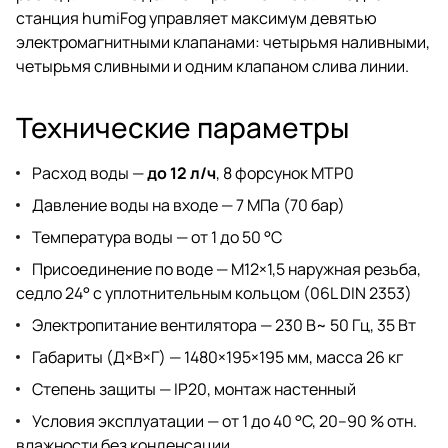
станция humiFog управляет максимум девятью
электромагнитными клапанами: четырьмя наливными,
четырьмя сливными и одним клапаном слива линии.
Технические параметры
Расход воды —
до 12 л/ч
, 8 форсунок MTP0
Давление воды на входе — 7 МПа (70 бар)
Температура воды — от 1 до 50 °C
Присоединение по воде — M12×1,5 наружная резьба,
седло 24° с уплотнительным кольцом (06L DIN 2353)
Электропитание вентилятора — 230 В~ 50 Гц, 35 Вт
Габариты (Д×В×Г) — 1480×195×195 мм, масса 26 кг
Степень защиты — IP20, монтаж настенный
Условия эксплуатации — от 1 до 40 °C, 20–90 % отн.
влажности без конденсации