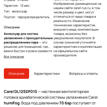
Изображения, размещенные на
Гарантия
:
12 мес
нашем сайте carel-rus.ru, в том
Тип
:
аксессуар
числе размер и цвет, могут
отличаться от вида товара в
Подтип
:
парораспределитель
реальности. Изменение
технических характеристик,
Описание
внешнего вида, комплектации
Аксессуар для систем
товара, возможны без
увлажнения с принудительным
уведомления покупателя. В
распределением пара
— это
случае сомнений уточняйте
решение для помещений, где
характеристики и комплектацию
важно быстро и ровно развести
на официальном сайте
пар по зоне обслуживания без
производителя.
Все описание
монтажа длинных паропроводов.
Встроенный вентилятор
формирует устойчивый поток,
который снижает локальные
Описание
Характеристики
Вопросы и ответы
переувлажнения и помогает
поддерживать стабильную
относительную влажность в
рабочей зоне.
Carel DL12SDF010
— настенная вентиляторная
головка адиабатической системы увлажнения Carel
humiFog
. Вода под давлением
70 бар
поступает от