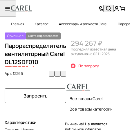
Главная
Каталог
Аксессуары и запчасти Carel
Парора
Оригинал
Снято с производства
294 267 ₽
Парораспределитель
Последняя известная цена
вентиляторный Carel
актуальна на 02.11.2025
DL
12
S
D
F
0
1
0
По запросу
Арт.
12266
Запросить
Все товары Carel
Все товары категории
Характеристики
Внимание! Не является
публичной офертой.
Страна
:
Италия