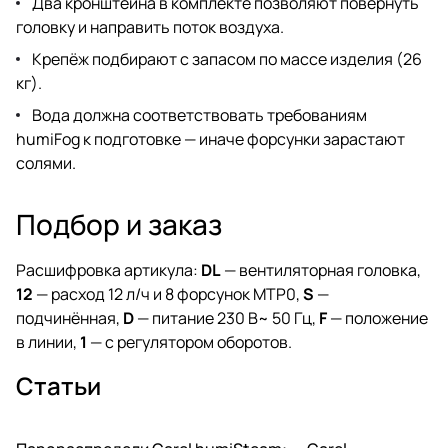
Два кронштейна в комплекте позволяют повернуть
головку и направить поток воздуха.
Крепёж подбирают с запасом по массе изделия (26
кг).
Вода должна соответствовать требованиям
humiFog к подготовке — иначе форсунки зарастают
солями.
Подбор и заказ
Расшифровка артикула:
DL
— вентиляторная головка,
12
— расход 12 л/ч и 8 форсунок MTP0,
S
—
подчинённая,
D
— питание 230 В~ 50 Гц,
F
— положение
в линии,
1
— с регулятором оборотов.
Статьи