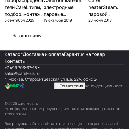
Парораспредели
Carel humiSteam:
Carel
Увлажнение
Увлажнение
Увлажнение
тели Carel: типы,
электродные
heaterSteam:
подбор, монтаж
паровые
паровой
3 сентября 2025
19 октября 2019
20 июня 2018
— DP, VRDXL,
увлажнители —
увлажнитель с
ultimateSAM
обзор, подбор,
ТЭНами —
обслуживание
обзор и подбор
Назад к списку
Каталог
Доставка и оплата
Гарантия на товар
Контакты
+7 499 703-37-18
sales@carel-rus.ru
г. Москва, Старобитцевская улица, 22А, офис 24
Темная тема
Конфиденциальность
© 2026 carel-rus.ru
На информационном ресурсе применяются
рекомендательные
технологии
.
Все ресурсы сайта carel-rus.ru, включая (но не ограничиваясь)
текстовую, графическую, фотографическую и видео информацию,