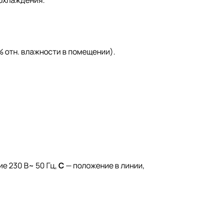
 охлаждения.
 % отн. влажности в помещении).
е 230 В~ 50 Гц,
C
— положение в линии,