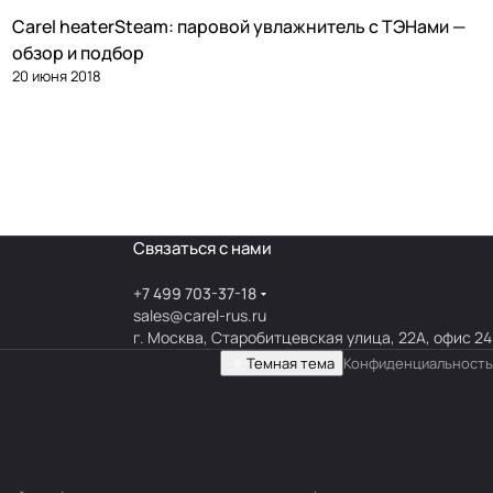
Carel heaterSteam: паровой увлажнитель с ТЭНами —
Увлажнение
обзор и подбор
20 июня 2018
Связаться с нами
+7 499 703-37-18
sales@carel-rus.ru
г. Москва, Старобитцевская улица, 22А, офис 24
Темная тема
Конфиденциальность