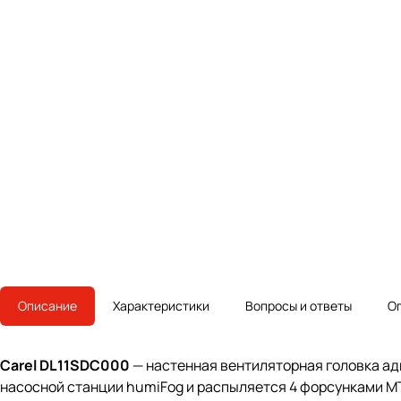
Описание
Характеристики
Вопросы и ответы
О
Carel DL11SDC000
— настенная вентиляторная головка а
насосной станции humiFog и распыляется 4 форсунками M