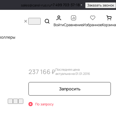
+7 499 703-37-18
Заказать звонок
sales@carel-rus.ru
Войти
Сравнение
Избранное
Корзина
роллеры
237 166 ₽
Последняя цена
актуальна на 01.01.2016
Запросить
По запросу