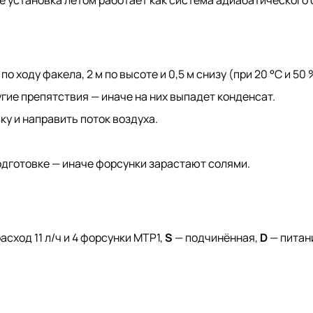
же установка летом работает как система адиабатического
 ходу факела, 2 м по высоте и 0,5 м снизу (при 20 °C и 50
угие препятствия — иначе на них выпадет конденсат.
у и направить поток воздуха.
одготовке — иначе форсунки зарастают солями.
асход 11 л/ч и 4 форсунки MTP1,
S
— подчинённая,
D
— питани