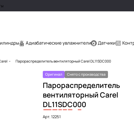
ты
цилиндры
Адиабатические увлажнители
Датчики
Конт
arel
Парораспределитель вентиляторный Carel DL11SDC000
Оригинал
Снято с производства
Парораспределитель
вентиляторный Carel
DL
11
S
D
C
0
0
0
Арт.
12251