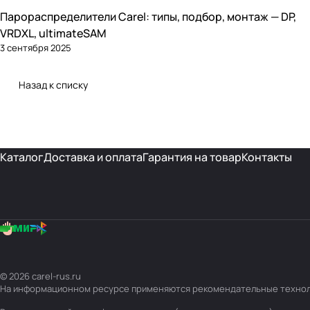
Парораспределители Carel: типы, подбор, монтаж — DP,
Увлажнение
VRDXL, ultimateSAM
3 сентября 2025
Назад к списку
Каталог
Доставка и оплата
Гарантия на товар
Контакты
© 2026 carel-rus.ru
На информационном ресурсе применяются
рекомендательные техно