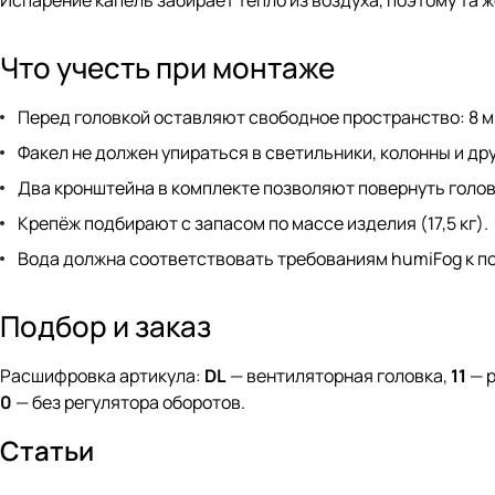
Испарение капель забирает тепло из воздуха, поэтому та 
Что учесть при монтаже
Перед головкой оставляют свободное пространство: 8 м по
Факел не должен упираться в светильники, колонны и др
Два кронштейна в комплекте позволяют повернуть головк
Крепёж подбирают с запасом по массе изделия (17,5 кг).
Вода должна соответствовать требованиям humiFog к п
Подбор и заказ
Расшифровка артикула:
DL
— вентиляторная головка,
11
— р
0
— без регулятора оборотов.
Статьи