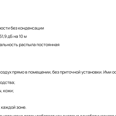
жности без конденсации
51,9 дБ на 10 м
дальность распыла постоянная
оздух прямо в помещении, без приточной установки. Ими 
водства;
, кожи;
 каждой зоне.