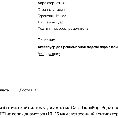
Характеристики
Страна
:
Италия
Гарантия
:
12 мес
Тип
:
аксессуар
Подтип
:
парораспределитель
Описание
Аксессуар для равномерной подачи пара в по
Все описание
плата
Доставка
диабатической системы увлажнения Carel
humiFog
. Вода п
TP1 на капли диаметром
10–15 мкм
; встроенный вентилято