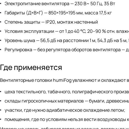
Электропитание вентилятора — 230 В~ 50 Гц, 35 Вт
Габариты (Д×В×Г) — 850×195×195 мм, масса 17,5 кг
Степень защиты — IP20, монтаж настенный
Условия эксплуатации — от 1 до 40 °C, 20–90 % отн. вла
Уровень шума — 56,5 дБ на расстоянии 1 м, 54,3 дБ на 5 м, 
Регулировка — без регулятора оборотов вентилятора — 
Где применяется
Вентиляторные головки humiFog увлажняют и охлаждают в
цеха текстильного, табачного, полиграфического произ
склады гигроскопичных материалов — бумаги, древесины
участки, где нужно адиабатическое охлаждение летом;
помещения, где по условиям нельзя вести воздуховоды к