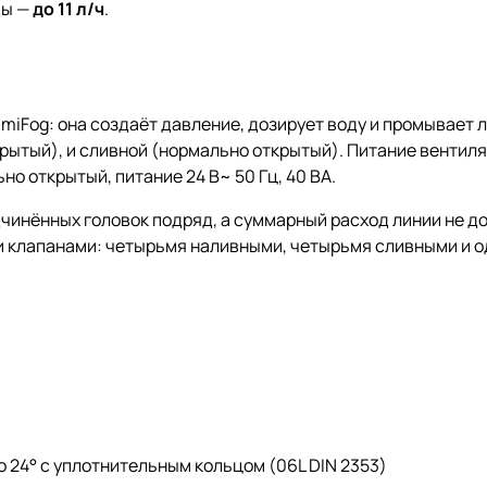
ды —
до 11 л/ч
.
umiFog: она создаёт давление, дозирует воду и промывает
рытый), и сливной (нормально открытый). Питание вентилят
о открытый, питание 24 В~ 50 Гц, 40 ВА.
дчинённых головок подряд, а суммарный расход линии не д
 клапанами: четырьмя наливными, четырьмя сливными и о
о 24° с уплотнительным кольцом (06L DIN 2353)