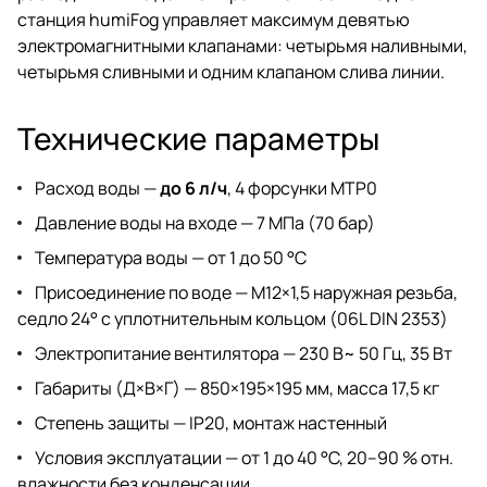
станция humiFog управляет максимум девятью
электромагнитными клапанами: четырьмя наливными,
четырьмя сливными и одним клапаном слива линии.
Технические параметры
Расход воды —
до 6 л/ч
, 4 форсунки MTP0
Давление воды на входе — 7 МПа (70 бар)
Температура воды — от 1 до 50 °C
Присоединение по воде — M12×1,5 наружная резьба,
седло 24° с уплотнительным кольцом (06L DIN 2353)
Электропитание вентилятора — 230 В~ 50 Гц, 35 Вт
Габариты (Д×В×Г) — 850×195×195 мм, масса 17,5 кг
Степень защиты — IP20, монтаж настенный
Условия эксплуатации — от 1 до 40 °C, 20–90 % отн.
влажности без конденсации