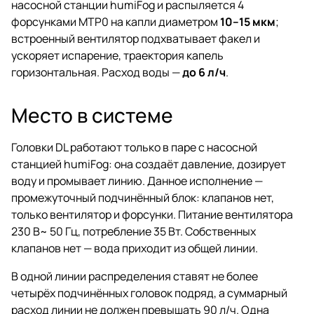
насосной станции humiFog и распыляется 4
предсказуемая динамика пара.
форсунками MTP0 на капли диаметром
10–15 мкм
;
встроенный вентилятор подхватывает факел и
ускоряет испарение, траектория капель
горизонтальная. Расход воды —
до 6 л/ч
.
Место в системе
Головки DL работают только в паре с насосной
станцией humiFog: она создаёт давление, дозирует
воду и промывает линию. Данное исполнение —
промежуточный подчинённый блок: клапанов нет,
только вентилятор и форсунки. Питание вентилятора
230 В~ 50 Гц, потребление 35 Вт. Собственных
клапанов нет — вода приходит из общей линии.
В одной линии распределения ставят не более
четырёх подчинённых головок подряд, а суммарный
расход линии не должен превышать 90 л/ч. Одна