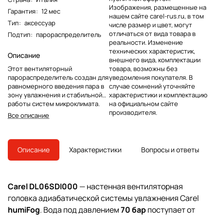
Изображения, размещенные на
Гарантия
:
12 мес
нашем сайте carel-rus.ru, в том
Тип
:
аксессуар
числе размер и цвет, могут
отличаться от вида товара в
Подтип
:
парораспределитель
реальности. Изменение
технических характеристик,
Описание
внешнего вида, комплектации
Этот вентиляторный
товара, возможны без
парораспределитель создан для
уведомления покупателя. В
равномерного введения пара в
случае сомнений уточняйте
зону увлажнения и стабильной
характеристики и комплектацию
работы систем микроклимата.
на официальном сайте
Конструкция ориентирована на
производителя.
Все описание
точное распределение потока и
минимизацию конденсата на
выходе, за счёт чего
достигается ровная влажность
Описание
Характеристики
Вопросы и ответы
по всему обслуживаемому
объёму и снижается риск
«мокрых» зон возле точки ввода
пара. Такие распределители
Carel DL06SDI000
— настенная вентиляторная
применяются в приточных
головка адиабатической системы увлажнения Carel
установках и помещениях с
локальными зонами увлажнения,
humiFog
. Вода под давлением
70 бар
поступает от
где важны аккуратная подача и