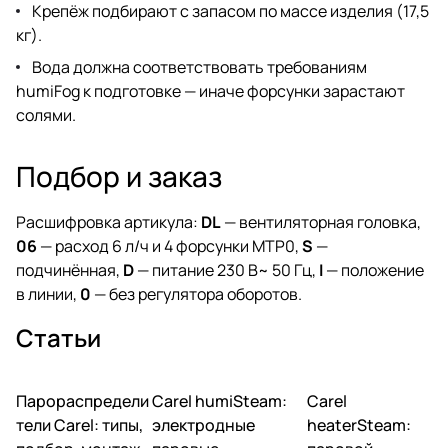
Крепёж подбирают с запасом по массе изделия (17,5
кг).
Вода должна соответствовать требованиям
humiFog к подготовке — иначе форсунки зарастают
солями.
Подбор и заказ
Расшифровка артикула:
DL
— вентиляторная головка,
06
— расход 6 л/ч и 4 форсунки MTP0,
S
—
подчинённая,
D
— питание 230 В~ 50 Гц,
I
— положение
в линии,
0
— без регулятора оборотов.
Статьи
Парораспредели
Carel humiSteam:
Carel
Увлажнение
Увлажнение
Увлажнение
тели Carel: типы,
электродные
heaterSteam: