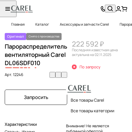
Главная
Каталог
Аксессуары и запчасти Carel
Парора
Оригинал
Снято с производства
222 592 ₽
Парораспределитель
Последняя известная цена
вентиляторный Carel
актуальна на 02.11.2025
DL
06
S
D
F
0
1
0
По запросу
Арт.
12246
Запросить
Все товары Carel
Все товары категории
Характеристики
Внимание! Не является
публичной офертой.
Страна
:
Италия