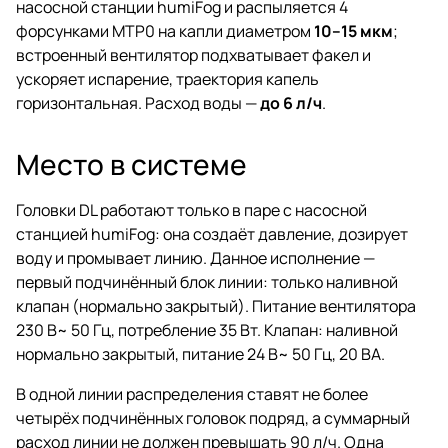
насосной станции humiFog и распыляется 4
форсунками MTP0 на капли диаметром
10–15 мкм
;
встроенный вентилятор подхватывает факел и
ускоряет испарение, траектория капель
горизонтальная. Расход воды —
до 6 л/ч
.
Место в системе
Головки DL работают только в паре с насосной
станцией humiFog: она создаёт давление, дозирует
воду и промывает линию. Данное исполнение —
первый подчинённый блок линии: только наливной
клапан (нормально закрытый). Питание вентилятора
230 В~ 50 Гц, потребление 35 Вт. Клапан: наливной
нормально закрытый, питание 24 В~ 50 Гц, 20 ВА.
В одной линии распределения ставят не более
четырёх подчинённых головок подряд, а суммарный
расход линии не должен превышать 90 л/ч. Одна